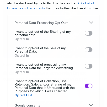
also be disclosed by us to third parties on the
IAB’s List of
Downstream Participants
that may further disclose it to other
Εισιτήρια &
third parties.
Πληροφορίες:
https://www.more.com/gr-
Please note that this website/app uses one or more Google
Personal Data Processing Opt Outs
services and may gather and store information including but
el/tickets/music/the-buzzdealers-radiant-
not limited to your visit or usage behaviour. You may click to
I want to opt-out of the Sharing of my
frequencies-album-presentation-aux-club
personal data.
grant or deny consent to Google and its third-party tags to
Opted In
use your data for below specified purposes in below Google
consent section.
I want to opt-out of the Sale of my
Sun Upon A Time – Credits
:
Personal Data.
Opted In
Leading Role/Dancer: Eleni Papaioannou
Director/ Edit: Giorgo Labiri
Music
I want to opt-out of processing my
Personal Data for Targeted Advertising.
D.O.P: Markos Kimionis
Ο Glenn Hughes αποσύρθηκε
Opted In
από τις ζωντανές εμφανίσεις
Camera/ Colour: Nikos M. Dalezios
I want to opt-out of Collection, Use,
Production Design/ Wardrobe: Eugenie Vissariou
Retention, Sale, and/or Sharing of my
Personal Data that Is Unrelated with the
Purposes for which it was collected.
Executive Producer: Anna Rezan
Opted Out
Google consents