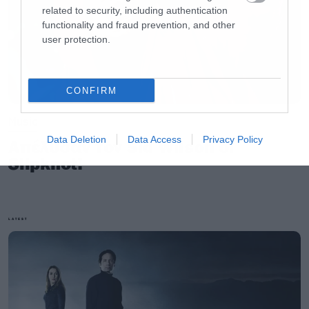
related to security, including authentication
functionality and fraud prevention, and other
user protection.
CONFIRM
Music
Data Deletion
Data Access
Privacy Policy
Απέλυσαν τον Sid Wilson οι
Slipknot!
LATEST