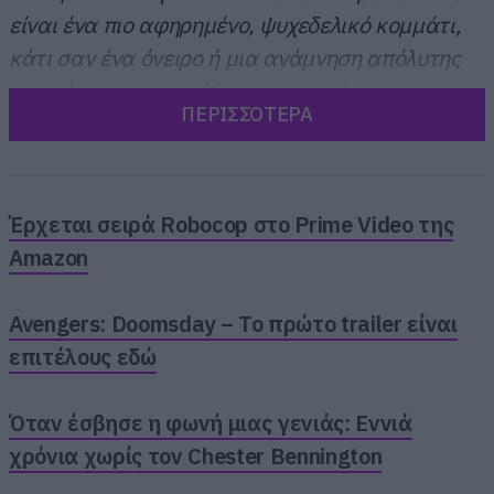
είναι ένα πιο αφηρημένο, ψυχεδελικό κομμάτι,
κάτι σαν ένα όνειρο ή μια ανάμνηση απόλυτης
ευτυχίας. Δημιουργήθηκε στο στούντιο σε μια
ΠΕΡΙΣΣΟΤΕΡΑ
πιο αυθόρμητη και ελεύθερη μορφή, με αυτό το
επαναλαμβανόμενο riff και τις αλλαγές στο
ρυθμικό section που έμοιαζαν να έχουν τη δική
τους βαρύτητα. Αιχμαλωτίζει την ψυχή του νέου
Έρχεται σειρά Robocop στο Prime Video της
μας άλμπουμ και θα θέλαμε πολύ να το
Amazon
αγκαλιάσουν όσο το δυνατόν περισσότεροι
λάτρεις του ψυχεδελικού και indie rock.
»
Avengers: Doomsday – Το πρώτο trailer είναι
επιτέλους εδώ
Όταν έσβησε η φωνή μιας γενιάς: Εννιά
χρόνια χωρίς τον Chester Bennington