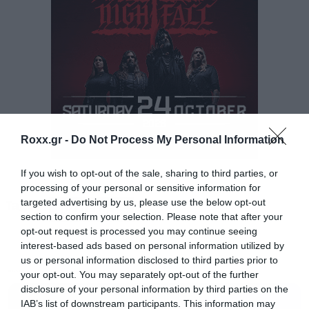
Το “Radiant Frequencies” κυκλοφόρησε τον
περασμένο Μάιο και έχει λάβει θερμές κριτικές
Roxx.gr -
Do Not Process My Personal Information
από τον εγχώριο τύπο αλλά και το κοινό.
If you wish to opt-out of the sale, sharing to third parties, or
processing of your personal or sensitive information for
Ακούστε το “Radiant Frequencies” εδώ:
targeted advertising by us, please use the below opt-out
Tags:
BUZZLEADERS
section to confirm your selection. Please note that after your
https://linktr.ee/buzzdealers
opt-out request is processed you may continue seeing
interest-based ads based on personal information utilized by
us or personal information disclosed to third parties prior to
Οι
Buzzdealers
θα παρουσιάσουν live το
your opt-out. You may separately opt-out of the further
MUSIC
“
Radiant Frequences
” στην Αθήνα το
Σάββατο
disclosure of your personal information by third parties on the
IAB’s list of downstream participants. This information may
22 Νοεμβρίου στο AUX Club
.