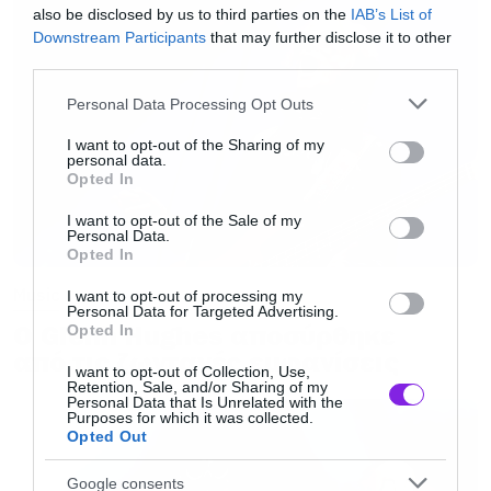
also be disclosed by us to third parties on the
IAB’s List of
κλασικά και νεότερα κομμάτια, γεφυρώνοντας
Downstream Participants
that may further disclose it to other
το παρελθόν με το παρόν.
third parties.
Please note that this website/app uses one or more Google
Personal Data Processing Opt Outs
services and may gather and store information including but
Το κερασάκι στην κτουρτα ήρθε το 2021 με το
not limited to your visit or usage behaviour. You may click to
I want to opt-out of the Sharing of my
ομώνυμο άλμπουμ
Helloween
. Με παραγωγή
personal data.
grant or deny consent to Google and its third-party tags to
Opted In
που τίμησε την κλασική εποχή και συνθέσεις
use your data for below specified purposes in below Google
consent section.
I want to opt-out of the Sale of my
που έδειχναν ότι η μπάντα έχει ακόμα καύσιμα,
Personal Data.
Opted In
το άλμπουμ αποτέλεσε μεγάλη επιτυχία και
έδειξε ότι αυτό το line up ήρθε για να μείνει.
Music
I want to opt-out of processing my
Personal Data for Targeted Advertising.
Ο Glenn Hughes αποσύρθηκε
Opted In
από τις ζωντανές εμφανίσεις
Και φυσικά, δεν θα μπορούσαν να λείψουν από
I want to opt-out of Collection, Use,
την Ελλάδα. Τον Ιούνιο του 2023, στο Release
Retention, Sale, and/or Sharing of my
Personal Data that Is Unrelated with the
Purposes for which it was collected.
Athens, οι Helloween έδωσαν μια εμφάνιση-
Opted Out
μαγεία. Με άψογη απόδοση, οπτικοακουστικό
Google consents