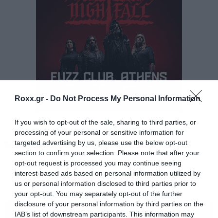
Roxx.gr -
Do Not Process My Personal Information
Όταν οι Helloween ανακοίνωσαν την
If you wish to opt-out of the sale, sharing to third parties, or
επανασύνδεσή τους με τον Michael Kiske και
processing of your personal or sensitive information for
τον Kai Hansen, το 2016, οι fans του power
targeted advertising by us, please use the below opt-out
Tags:
HELLOWEEN
section to confirm your selection. Please note that after your
metal πανηγύρισαν σαν να ήρθε το τέλος του
opt-out request is processed you may continue seeing
κόσμου . Η περιοδεία “Pumpkins United” που
interest-based ads based on personal information utilized by
us or personal information disclosed to third parties prior to
ακολούθησε το 2017 ήταν θρίαμβος: τρεις
your opt-out. You may separately opt-out of the further
MUSIC
τραγουδιστές στη σκηνή (Kiske, Deris, Hansen),
disclosure of your personal information by third parties on the
IAB’s list of downstream participants. This information may
σετλίστ-όνειρο και σχεδόν τρεις ώρες με