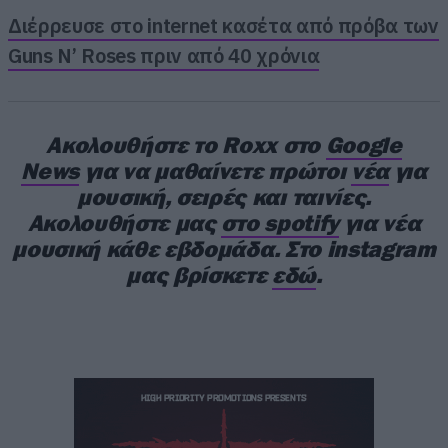
“Giants & Monsters”
track listing:
Διέρρευσε στο internet κασέτα από πρόβα των
Guns N’ Roses πριν από 40 χρόνια
01.
Giants On The Run
02.
Savior Of The World
03.
A Little Is A Little Too Much
Ακολουθήστε το Roxx στο
Google
04.
News
We Can Be Gods
για να μαθαίνετε πρώτοι
νέα
για
μουσική, σειρές και ταινίες.
05.
Into The Sun
Ακολουθήστε μας
στο spotify
για νέα
06.
This Is Tokyo
μουσική κάθε εβδομάδα. Στο instagram
07.
Universe (Gravity For Hearts)
μας βρίσκετε
εδώ
.
08.
Hand Of God
09.
Under The Moonlight
10.
Majestic