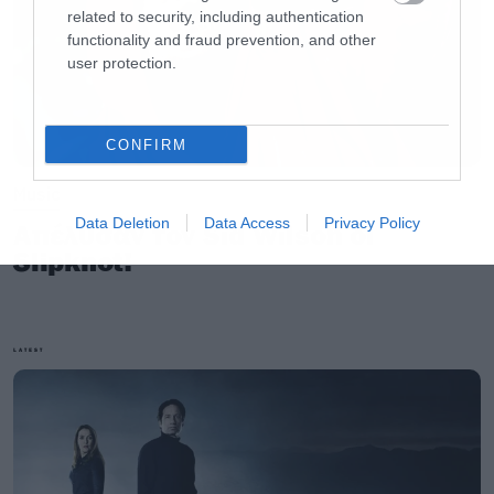
related to security, including authentication
functionality and fraud prevention, and other
user protection.
CONFIRM
Music
Data Deletion
Data Access
Privacy Policy
Απέλυσαν τον Sid Wilson οι
Slipknot!
LATEST