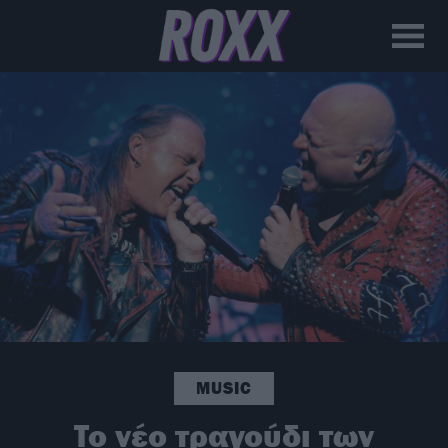
MUSIC
To νέο τραγούδι των