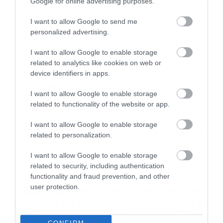
Google for online advertising purposes.
Amazon
I want to allow Google to send me
personalized advertising.
Avengers: Doomsday – Το πρώτο trailer είναι
I want to allow Google to enable storage
επιτέλους εδώ
related to analytics like cookies on web or
device identifiers in apps.
Όταν έσβησε η φωνή μιας γενιάς: Εννιά
I want to allow Google to enable storage
χρόνια χωρίς τον Chester Bennington
related to functionality of the website or app.
I want to allow Google to enable storage
Διέρρευσε στο internet κασέτα από πρόβα
related to personalization.
των Guns N’ Roses πριν από 40 χρόνια
I want to allow Google to enable storage
related to security, including authentication
functionality and fraud prevention, and other
user protection.
Ακολουθήστε το Roxx στο
Google
Γεια σας παιδιά και καλωσήλθατε στις
News
για να μαθαίνετε πρώτοι
νέα
για
σελίδες του Roxx
. Σας βρίσκουμε μόλις στην
μουσική, σειρές και ταινίες.