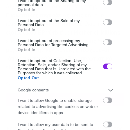
not limited to your visit or usage behaviour. You may click to
I want to opt-out of the Sharing of my
personal data.
Λίγες μέρες μετά από την λήξη της
grant or deny consent to Google and its third-party tags to
Opted In
use your data for below specified purposes in below Google
Ευρωπαϊκής περιοδείας
τους και στο
consent section.
I want to opt-out of the Sale of my
κλείσιμο του προωθητικού κύκλου του
Personal Data.
Opted In
εξαιρετικού
EP
“Orbit
”
, οι
Mother
of
Millions
επανεπισκέπονται συναυλιακά τις δύο
I want to opt-out of processing my
Personal Data for Targeted Advertising.
μεγάλες ελληνικές πόλεις, υποσχόμενοι
Opted In
-όπως πάντα άλλωστε- δύο υπνωτιστικά
I want to opt-out of Collection, Use,
Retention, Sale, and/or Sharing of my
shows, για μυημένους και μη.
Personal Data that Is Unrelated with the
Purposes for which it was collected.
Opted Out
Ως φανατικοί λάτρεις του συγκροτήματος,
Google consents
επικοινωνήσαμε μαζί τους και κάναμε μια
ΠΕΡΙΣΣΟΤΕΡΑ
I want to allow Google to enable storage
αρκετά ενδιαφέρουσα και εις βάθος
related to advertising like cookies on web or
συζήτηση με τον μπασίστα και ιδρυτικό
device identifiers in apps.
μέλος Πάνο Πρίφτη.
I want to allow my user data to be sent to
Έρχεται σειρά Robocop στο Prime Video της