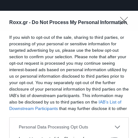
Roxx.gr -
Do Not Process My Personal Information
If you wish to opt-out of the sale, sharing to third parties, or
processing of your personal or sensitive information for
targeted advertising by us, please use the below opt-out
Το Roxx μίλησε με τους Mother of
section to confirm your selection. Please note that after your
Millions ενόψει των εμφανίσεων
opt-out request is processed you may continue seeing
τους στις 8 Δεκεμβρίου 2023 στο
interest-based ads based on personal information utilized by
us or personal information disclosed to third parties prior to
Gagarin 205 της Αθήνας και στις 9
your opt-out. You may separately opt-out of the further
Δεκεμβρίου 2023 στο WE της
disclosure of your personal information by third parties on the
Θεσσαλονίκης.
IAB’s list of downstream participants. This information may
also be disclosed by us to third parties on the
IAB’s List of
05.12.2023
Downstream Participants
that may further disclose it to other
third parties.
Please note that this website/app uses one or more Google
Personal Data Processing Opt Outs
services and may gather and store information including but