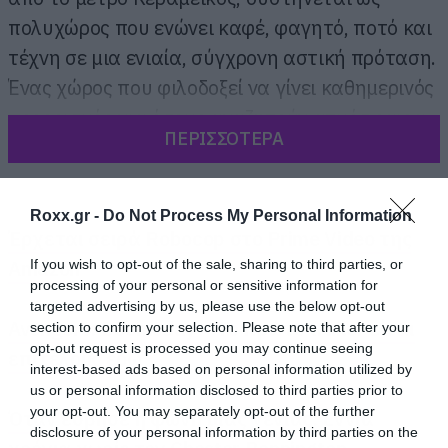
πολυχώρος που ενώνει καφέ, φαγητό, ποτό και
τέχνη σε μια ενιαία, σύγχρονη αστική πρόταση.
Ένας χώρος που φιλοδοξεί να γίνει καθημερινός
προορισμός για όσους αναζητούν ατμόσφαιρα,
ΠΕΡΙΣΣΟΤΕΡΑ
ποιότητα και δημιουργικότητα από το πρωί
μέχρι αργά το βράδυ.
Roxx.gr -
Do Not Process My Personal Information
Το MÉTRON Stage είναι από τους σπάνιους
Έρχεται σειρά Robocop στο Prime Video της
χώρους που δεν χρειάζεται να αποφασίσεις
Amazon
If you wish to opt-out of the sale, sharing to third parties, or
processing of your personal or sensitive information for
γιατί πας. Απλώς φτάνεις και ο χώρος σε
targeted advertising by us, please use the below opt-out
παρασύρει. Η αισθητική του μπλέκει industrial
Avengers: Doomsday – Το πρώτο trailer είναι
section to confirm your selection. Please note that after your
opt-out request is processed you may continue seeing
γραμμές, pop art αναφορές και rustique
επιτέλους εδώ
interest-based ads based on personal information utilized by
λεπτομέρειες σε ένα ζεστό και σύγχρονο
us or personal information disclosed to third parties prior to
your opt-out. You may separately opt-out of the further
περιβάλλον, δημιουργώντας την αίσθηση ενός
Όταν έσβησε η φωνή μιας γενιάς: Εννιά
disclosure of your personal information by third parties on the
χώρου που σε υποδέχεται χωρίς επιτήδευση. Ο