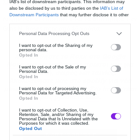
χρόνια χωρίς τον Chester Bennington
IAB’s list of downstream participants. This information may
επαγγελματικός ήχος, ο σωστός φωτισμός και
also be disclosed by us to third parties on the
IAB’s List of
Downstream Participants
that may further disclose it to other
η προσεγμένη διάταξη ολοκληρώνουν μια
Διέρρευσε στο internet κασέτα από πρόβα των
third parties.
σκηνή που είναι φτιαγμένη για live εμφανίσεις,
Guns N’ Roses πριν από 40 χρόνια
Please note that this website/app uses one or more Google
Personal Data Processing Opt Outs
θεάματα και δράσεις που θέλουν να
services and may gather and store information including but
παρουσιαστούν με ποιότητα.
not limited to your visit or usage behaviour. You may click to
I want to opt-out of the Sharing of my
personal data.
grant or deny consent to Google and its third-party tags to
Ακολουθήστε το Roxx στο
Google
Opted In
use your data for below specified purposes in below Google
News
για να μαθαίνετε πρώτοι
νέα
για
consent section.
I want to opt-out of the Sale of my
μουσική, σειρές και ταινίες.
Personal Data.
Opted In
Ακολουθήστε μας
στο spotify
για νέα
μουσική κάθε εβδομάδα. Στο instagram
I want to opt-out of processing my
Personal Data for Targeted Advertising.
μας βρίσκετε
εδώ
.
Opted In
I want to opt-out of Collection, Use,
Retention, Sale, and/or Sharing of my
Personal Data that Is Unrelated with the
Purposes for which it was collected.
Opted Out