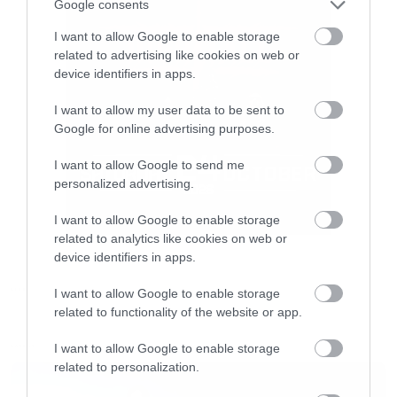
Google consents
I want to allow Google to enable storage
related to advertising like cookies on web or
device identifiers in apps.
I want to allow my user data to be sent to
Η γαστρονομική πλευρά του χώρου στηρίζεται
Google for online advertising purposes.
στην απλότητα της καλής πρώτης ύλης.
I want to allow Google to send me
Ποιοτικός καφές, πρωινά, σαλάτες, burgers,
personalized advertising.
πιάτο ημέρας, ποικιλίες τυριών και αλλαντικών
I want to allow Google to enable storage
και καθαρά ποτά. Ένα menu που στέκεται
related to analytics like cookies on web or
device identifiers in apps.
φυσικά δίπλα σε κάθε στιγμή, από τον πρωινό
καφέ μέχρι το τελευταίο ποτό.
I want to allow Google to enable storage
LIFE
related to functionality of the website or app.
Το
εβδομαδιαίο πρόγραμμα
του MÉTRON
I want to allow Google to enable storage
LATEST
Stage δίνει τον ρυθμό του χώρου. Κάθε Δευτέρα
related to personalization.