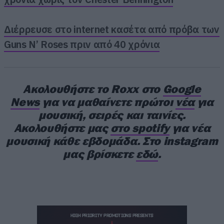
Διέρρευσε στο internet κασέτα από πρόβα των
Guns N’ Roses πριν από 40 χρόνια
Ακολουθήστε το Roxx στο
Google
News
για να μαθαίνετε πρώτοι
νέα
για
μουσική, σειρές και ταινίες.
Ακολουθήστε μας
στο spotify
για νέα
μουσική κάθε εβδομάδα. Στο instagram
μας βρίσκετε
εδώ
.
Αυτές οι επιδόσεις ήταν πρωτόγνωρες όχι μόνο
για την Ελλάδα, αλλά και για την Ευρώπη
γενικότερα.
Με μια ματιά στις υπόλοιπες
στάσεις της περιοδείας
, μπορεί εύκολα κανείς