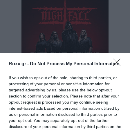
να διαπιστώσει ότι η χώρα μας έκανε τις
καλύτερες και πιο γρήγορες πωλήσεις από όλες
τις υπόλοιπες χώρες.
Αρχικά γιατί έχουμε ίσως το μεγαλύτερο
στάδιο, δεύτερον επειδή οι χώρες με τα No
Repeat Weekends είχαν προς πώληση μόνο τα
Roxx.gr -
Do Not Process My Personal Information
διήμερα εισιτήρια και τέλος, είμασταν οι πιο
γρήγοροι αφού το Sold Out ανακοινώθηκε όπως
If you wish to opt-out of the sale, sharing to third parties, or
processing of your personal or sensitive information for
είπαμε σε δύο ώρες και κάτι.
targeted advertising by us, please use the below opt-out
Tags:
section to confirm your selection. Please note that after your
METALLICA
Άλλη μία απόδειξη ότι η χώρα μας έχει μπει για
opt-out request is processed you may continue seeing
interest-based ads based on personal information utilized by
τα καλά στα μεγάλα σαλόνια των συναυλιών,
us or personal information disclosed to third parties prior to
μετά το περσινό διήμερο sold out των Coldplay.
your opt-out. You may separately opt-out of the further
MUSIC
disclosure of your personal information by third parties on the