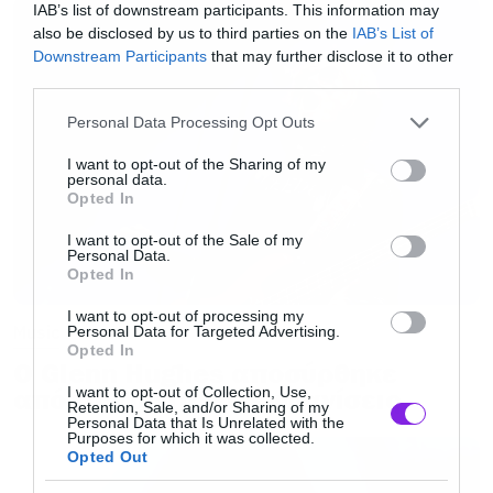
IAB’s list of downstream participants. This information may
Θα την αξίζαμε φυσικά ακόμα μία συναυλία
also be disclosed by us to third parties on the
IAB’s List of
Downstream Participants
that may further disclose it to other
των Metallica; Φυσικά και θα την αξίζαμε, αλλά
third parties.
φυσικά αυτό δεν μπορεί να το προβλέψει
Please note that this website/app uses one or more Google
Personal Data Processing Opt Outs
κανείς και ειδικά σε περιπτώσεις με τόσο γερό
services and may gather and store information including but
προγραμματισμό. Θα μας επιτρέψετε πάντως
not limited to your visit or usage behaviour. You may click to
I want to opt-out of the Sharing of my
personal data.
grant or deny consent to Google and its third-party tags to
να ελπίζουμε σε θαύματα… Και τίποτα να μην
Opted In
use your data for below specified purposes in below Google
γίνει όμως, όπως είναι το φυσιολογικό,
consent section.
I want to opt-out of the Sale of my
Personal Data.
τουλάχιστον ξέρουμε από τώρα ότι στις 9
Opted In
Μαΐου η Αττική θα… κουνηθεί.
I want to opt-out of processing my
Music
Personal Data for Targeted Advertising.
Opted In
*Η κεντρική εικόνα δεν αντικατοπτρίζει τις
Ο Glenn Hughes αποσύρθηκε
πραγματικές θέσεις των υπόλοιπων χωρών στις
I want to opt-out of Collection, Use,
από τις ζωντανές εμφανίσεις
Retention, Sale, and/or Sharing of my
πωλήσεις.
Personal Data that Is Unrelated with the
Purposes for which it was collected.
Opted Out