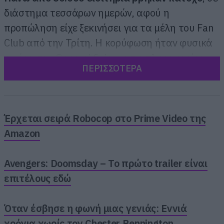
διάστημα τεσσάρων ημερών, αφού η
προπώληση είχε ξεκινήσει για τα μέλη του Fan
Club από την Τρίτη. Η κορύφωση ήταν φυσικά
η μέρα του General Sale, με τις πληροφορίες να
ΠΕΡΙΣΣΟΤΕΡΑ
λένε ότι η ουρά
είχε ξεπεράσει κάποια στιγμή
τις 70.000
και την διαδικασία να
ολοκληρώνεται τελικά με το Sold Out στις
12.15 ακριβώς όπως ανακοινώθηκε εκείνη τη
Έρχεται σειρά Robocop στο Prime Video της
στιγμή από την ticketmaster. Είναι εύκολα
Amazon
αντιληπτό και το καταλαβαίνει κάνεις και με
μια βόλτα στα social ότι χιλιάδες άνθρωποι δεν
Avengers: Doomsday – Το πρώτο trailer είναι
κατάφεραν να βρουν εισιτήριο.
επιτέλους εδώ
Όταν έσβησε η φωνή μιας γενιάς: Εννιά
χρόνια χωρίς τον Chester Bennington