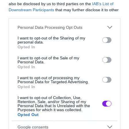
also be disclosed by us to third parties on the
IAB’s List of
Downstream Participants
that may further disclose it to other
third parties.
Please note that this website/app uses one or more Google
Personal Data Processing Opt Outs
services and may gather and store information including but
not limited to your visit or usage behaviour. You may click to
I want to opt-out of the Sharing of my
personal data.
grant or deny consent to Google and its third-party tags to
Opted In
use your data for below specified purposes in below Google
consent section.
I want to opt-out of the Sale of my
Personal Data.
Opted In
Music
I want to opt-out of processing my
Personal Data for Targeted Advertising.
Ο Glenn Hughes αποσύρθηκε
Opted In
από τις ζωντανές εμφανίσεις
I want to opt-out of Collection, Use,
Retention, Sale, and/or Sharing of my
Personal Data that Is Unrelated with the
Purposes for which it was collected.
Opted Out
Google consents