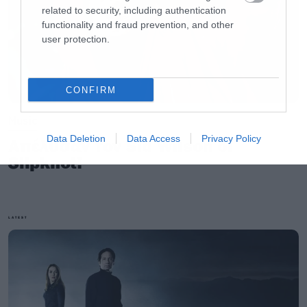
related to security, including authentication
functionality and fraud prevention, and other
user protection.
CONFIRM
Music
Data Deletion
Data Access
Privacy Policy
Απέλυσαν τον Sid Wilson οι
Slipknot!
LATEST