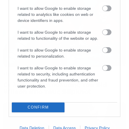
I want to allow Google to enable storage
related to analytics like cookies on web or
device identifiers in apps.
I want to allow Google to enable storage
related to functionality of the website or app.
I want to allow Google to enable storage
related to personalization.
I want to allow Google to enable storage
Music
related to security, including authentication
functionality and fraud prevention, and other
Metallica performs live at Olympic Stadium in Athens, Greece,
Οι λόγοι της απόλυσης του Sid
user protection.
on May 9, 2026
Wilson από τους Slipknot
CONFIRM
Data Deletion
Data Access
Privacy Policy