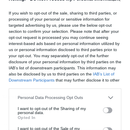
If you wish to opt-out of the sale, sharing to third parties, or
processing of your personal or sensitive information for
Metallica performs live at Olympic Stadium in Athens, Greece,
targeted advertising by us, please use the below opt-out
on May 9, 2026
section to confirm your selection. Please note that after your
opt-out request is processed you may continue seeing
interest-based ads based on personal information utilized by
us or personal information disclosed to third parties prior to
your opt-out. You may separately opt-out of the further
disclosure of your personal information by third parties on the
IAB’s list of downstream participants. This information may
also be disclosed by us to third parties on the
IAB’s List of
Downstream Participants
that may further disclose it to other
third parties.
Tags:
Please note that this website/app uses one or more Google
Personal Data Processing Opt Outs
METALLICA
services and may gather and store information including but
not limited to your visit or usage behaviour. You may click to
I want to opt-out of the Sharing of my
personal data.
grant or deny consent to Google and its third-party tags to
Opted In
use your data for below specified purposes in below Google
MUSIC
consent section.
I want to opt-out of the Sale of my
Metallica performs live at Olympic Stadium in Athens, Greece,