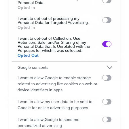
Personal Data.
on May 9, 2026
Opted In
I want to opt-out of processing my
Personal Data for Targeted Advertising.
Opted In
I want to opt-out of Collection, Use,
Retention, Sale, and/or Sharing of my
Personal Data that Is Unrelated with the
Purposes for which it was collected.
Opted Out
Google consents
I want to allow Google to enable storage
related to advertising like cookies on web or
Music
device identifiers in apps.
Ο Glenn Hughes αποσύρθηκε
I want to allow my user data to be sent to
από τις ζωντανές εμφανίσεις
Metallica performs live at Olympic Stadium in Athens, Greece,
Google for online advertising purposes.
on May 9, 2026
I want to allow Google to send me
personalized advertising.