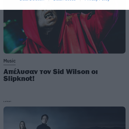
Metallica performs live at Olympic Stadium in Athens, Greece,
Music
on May 9, 2026
Απέλυσαν τον Sid Wilson οι
Slipknot!
LATEST