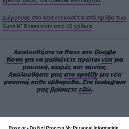
χρόνια χωρίς τον Chester Bennington
Διέρρευσε στο internet κασέτα από πρόβα των
Guns N’ Roses πριν από 40 χρόνια
Έχουμε κάποιες από αυτές εδώ για εσάς και για
να τις δείτε όλες μπορείτε απλά να κάνετε
ένα
κλικ εδώ
.
Ακολουθήστε το Roxx στο
Google
News
για να μαθαίνετε πρώτοι
νέα
για
μουσική, σειρές και ταινίες.
Ακολουθήστε μας
στο spotify
για νέα
μουσική κάθε εβδομάδα. Στο instagram
μας βρίσκετε
εδώ
.
Roxx.gr -
Do Not Process My Personal Information