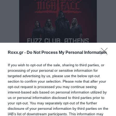
άλμπουμ τους, “The Greatest Love”,
σηματοδοτεί μια νέα περίοδο δημιουργικής
ελευθερίας και αυτοπεποίθησης για το γκρουπ.
Οι London Grammar έχουν πλέον αναλάβει οι
ίδιοι τις παραγωγές τους, εμπιστευόμενοι
πλέον πλήρως τη δική τους καλλιτεχνική κρίση,
και το αποτέλεσμα τους δικαιώνει αφού το
Roxx.gr -
Do Not Process My Personal Information
“The Greatest Love” έχει δικαίως
If you wish to opt-out of the sale, sharing to third parties, or
χαρακτηριστεί από τους κριτικούς ως η
processing of your personal or sensitive information for
καλύτερη και πιο πολυσυλλεκτική στιγμή της
targeted advertising by us, please use the below opt-out
Tags:
RELEASE ATHENS
section to confirm your selection. Please note that after your
καριέρας τους.
opt-out request is processed you may continue seeing
interest-based ads based on personal information utilized by
us or personal information disclosed to third parties prior to
Ταυτόχρονα, η δημοτικότητα τους την
your opt-out. You may separately opt-out of the further
MUSIC
τελευταία τριετία έχει απογειωθεί, όπως
disclosure of your personal information by third parties on the
απέδειξαν οι δύο sold-out εμφανίσεις στο
IAB’s list of downstream participants. This information may