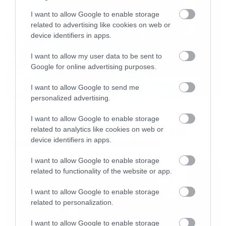
& I”, “Kind Of Man”, “Lose Your Head” και
I want to allow Google to enable storage
related to advertising like cookies on web or
πολλά ακόμα.
device identifiers in apps.
I want to allow my user data to be sent to
Follow London Grammar:
Google for online advertising purposes.
Official Website
I want to allow Google to send me
personalized advertising.
Music
Instagram
I want to allow Google to enable storage
Οι λόγοι της απόλυσης του Sid
related to analytics like cookies on web or
Wilson από τους Slipknot
device identifiers in apps.
Facebook
I want to allow Google to enable storage
related to functionality of the website or app.
YouTube
I want to allow Google to enable storage
related to personalization.
Spotify
I want to allow Google to enable storage