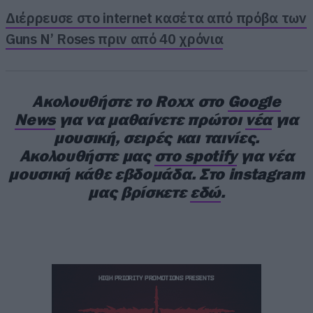
Διέρρευσε στο internet κασέτα από πρόβα των
Guns N’ Roses πριν από 40 χρόνια
Οι Hannah Reid, Dan Rothman και Dot Major
δημιούργησαν τους London Grammar
στο Nottingham, το 2009, και στην πρώτη
Ακολουθήστε το Roxx στο
Google
δεκαετία της ύπαρξής τους είδαν δύο δίσκους
News
για να μαθαίνετε πρώτοι
νέα
για
μουσική, σειρές και ταινίες.
τους να φτάνουν στο νο. 1 των UK Charts
Ακολουθήστε μας
στο spotify
για νέα
(“Truth Is A Beautiful Thing” και “Californian
μουσική κάθε εβδομάδα. Στο instagram
Soil”) και τις πωλήσεις τους να ξεπερνούν τα 3
μας βρίσκετε
εδώ
.
εκατομμύρια παγκοσμίως, κερδίζοντας
παράλληλα υποψηφιότητες για τα
σημαντικότερα βραβεία της μουσικής
βιομηχανίας στη χώρα τους.
Η πρόσφατη κυκλοφορία του τέταρτου