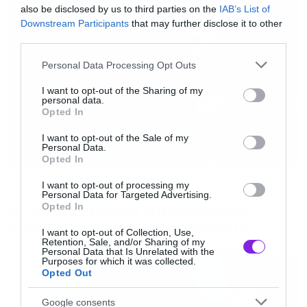
also be disclosed by us to third parties on the
IAB’s List of
Alexandra Palace (όπου πούλησαν 35.000
Downstream Participants
that may further disclose it to other
εισιτήρια σε μία ημέρα!), η παρουσία τους στην
third parties.
περιοδεία των Coldplay το 2022, όπου έπαιξαν
Please note that this website/app uses one or more Google
Personal Data Processing Opt Outs
μπροστά σε περισσότερους από 700.000
services and may gather and store information including but
not limited to your visit or usage behaviour. You may click to
I want to opt-out of the Sharing of my
μουσικόφιλους, αλλά και η sold-out εμφάνισή
personal data.
grant or deny consent to Google and its third-party tags to
Opted In
τους στην Ο2 Arena πριν από λίγες εβδομάδες.
use your data for below specified purposes in below Google
consent section.
I want to opt-out of the Sale of my
Personal Data.
Την Παρασκευή 11 Ιουλίου, θα έχουμε την
Opted In
ευκαιρία να γιορτάσουμε την επιστροφή τους
Music
I want to opt-out of processing my
Personal Data for Targeted Advertising.
στην Πλατεία Νερού και να απολαύσουμε
Ο Glenn Hughes αποσύρθηκε
Opted In
ζωντανά την καθηλωτική φωνή της Hannah
από τις ζωντανές εμφανίσεις
I want to opt-out of Collection, Use,
Reid σε αγαπημένα τραγούδια όπως τα
Retention, Sale, and/or Sharing of my
Personal Data that Is Unrelated with the
“Wasted My Young Years”, “Strong”, “Hey Now”,
Purposes for which it was collected.
Opted Out
“Californian Soil”, “Non Believer”, “Nightcall”,
“Big Picture”, “Oh Woman Oh Man”, “House, You
Google consents