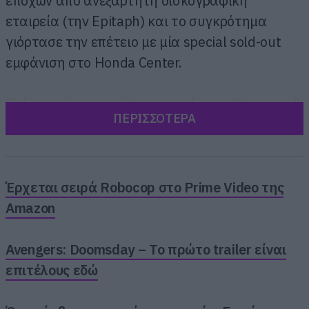
εποχών από ανεξάρτητη δισκογραφική
εταιρεία (την Epitaph) και το συγκρότημα
γιόρτασε την επέτειο με μία special sold-out
εμφάνιση στο Honda Center.
Τι έκανε τόσο special την εμφάνιση; Μα φυσικά
ΠΕΡΙΣΣΟΤΕΡΑ
ότι έπαιξαν ολόκληρο το άλμπουμ από την
αρχή μέχρι το τέλος και πολλά από τα
τραγούδια ακούστηκαν ξανά ζωντανά μετά
από πολλά χρόνια.
Έρχεται σειρά Robocop στο Prime Video της
Amazon
Avengers: Doomsday – Το πρώτο trailer είναι
επιτέλους εδώ