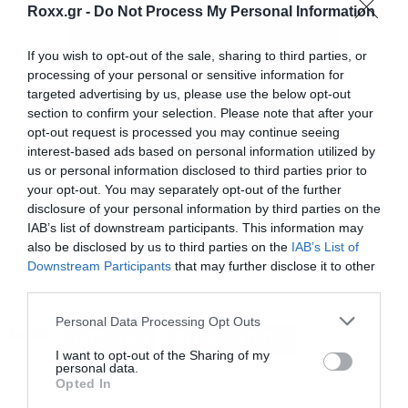
Roxx.gr -
Do Not Process My Personal Information
Οι Offspring έρχονται στην Ευρώπη για μία
σειρά εμφανίσεων στα μεγαλύτερα ευρωπαϊκά
If you wish to opt-out of the sale, sharing to third parties, or
processing of your personal or sensitive information for
φεστιβάλ και την αυλαία θα ανοίξει η εμφάνιση
targeted advertising by us, please use the below opt-out
τους στο Release Athens στις 9 Ιουνίου. Έτσι
section to confirm your selection. Please note that after your
opt-out request is processed you may continue seeing
δεν θα έχουμε εικόνα για το setlist τους και θα
interest-based ads based on personal information utilized by
το απολαύσουμε χωρίς κανένα spoiler.
us or personal information disclosed to third parties prior to
your opt-out. You may separately opt-out of the further
disclosure of your personal information by third parties on the
Εισιτήρια για την εμφάνιση των Offspring στο
IAB’s list of downstream participants. This information may
Release Athens μπορείτε να βρείτε εδώ
.
also be disclosed by us to third parties on the
IAB’s List of
Downstream Participants
that may further disclose it to other
third parties.
Please note that this website/app uses one or more Google
Personal Data Processing Opt Outs
Tags:
services and may gather and store information including but
OFFSPRING
RELEASE ATHENS
not limited to your visit or usage behaviour. You may click to
I want to opt-out of the Sharing of my
personal data.
grant or deny consent to Google and its third-party tags to
Opted In
use your data for below specified purposes in below Google