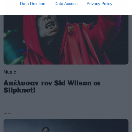
Data Deletion
Data Access
Privacy Policy
Music
Απέλυσαν τον Sid Wilson οι
Slipknot!
LATEST