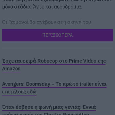
μόνο στάδια. Άντε και αεροδρόμια.
Οι Γερμανοί θα ανέβουν στη σκηνή του
ολυμπιακού σταδίου στις 30 του μήνα, όμως οι
ΠΕΡΙΣΣΟΤΕΡΑ
προετοιμασίες ξεκινούν πολύ νωρίτερα για να
είναι όλα έτοιμα και να υποδεχθούμε το…
φλογερό σόου τους.
Έρχεται σειρά Robocop στο Prime Video της
Amazon
Avengers: Doomsday – Το πρώτο trailer είναι
επιτέλους εδώ
Όταν έσβησε η φωνή μιας γενιάς: Εννιά
χρόνια χωρίς τον Chester Bennington