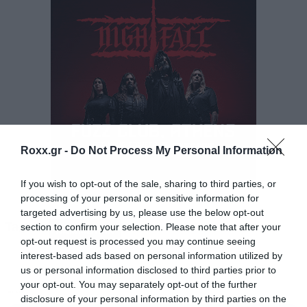
γίνεται πρώτη φορά στη χώρα μας.
-Όπως σε όλες τις συναυλίες τους, έτσι και εδώ,
ξεκινάνε να στήνουν 6 ημέρες νωρίτερα.
-Εργάζονται πάνω από 18 τεχνικοί ήχου, βίντεο
συν της ελληνικής ομάδας.
Roxx.gr -
Do Not Process My Personal Information
-Η σκηνή που κάνουν το performance,
If you wish to opt-out of the sale, sharing to third parties, or
processing of your personal or sensitive information for
χρειάζεται 4 μέρες για να στηθεί, έχει 60 μέτρα
targeted advertising by us, please use the below opt-out
πλάτος, 30 μέτρα βάθος και 36 ύψος,
Tags:
section to confirm your selection. Please note that after your
RAMMSTEIN
φωτίζεται από 1.070 φώτα (χρειάζονται 400
opt-out request is processed you may continue seeing
interest-based ads based on personal information utilized by
ώρες να προγραμματιστούν)
us or personal information disclosed to third parties prior to
your opt-out. You may separately opt-out of the further
MUSIC
disclosure of your personal information by third parties on the
-Χρειάζονται 90 φορτηγά που μεταφέρουν