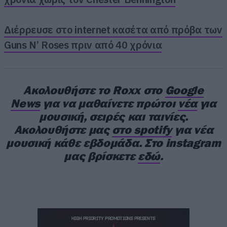
Διέρρευσε στο internet κασέτα από πρόβα των
Guns N’ Roses πριν από 40 χρόνια
Ακολουθήστε το Roxx στο
Google
Η διοργανώτρια εταιρεία, έδωσε στη
News
για να μαθαίνετε πρώτοι
νέα
για
μουσική, σειρές και ταινίες.
δημοσιότητα, λεπτομέρειες για την
Ακολουθήστε μας
στο spotify
για νέα
υπερπαραγωγή που στήνεται και
μουσική κάθε εβδομάδα. Στο instagram
προλαβαίνετε και εσείς να δείτε από κοντά,
αν
μας βρίσκετε
εδώ
.
εξασφαλίσετε το εισιτήριο σας
. Πάμε λοιπόν
να δούμε τις λεπτομέρειες.
Tο show των Rammstein είναι μια ιδιαίτερα
απαιτητική και κολοσσιαία παραγωγή που