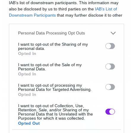
IAB’s list of downstream participants. This information may
1.350 τόνους υλικών
also be disclosed by us to third parties on the
IAB’s List of
Downstream Participants
that may further disclose it to other
third parties.
-Ο ήχος παράγεται από 170 ενισχυτές που
Please note that this website/app uses one or more Google
Personal Data Processing Opt Outs
παράγουν 12.000 watt ο καθένας και η
services and may gather and store information including but
ανατροφοδότηση γίνεται από μια γεννήτρια
not limited to your visit or usage behaviour. You may click to
I want to opt-out of the Sharing of my
personal data.
grant or deny consent to Google and its third-party tags to
που χρειάζεται 4.000 λίτρα Diesel.
Opted In
use your data for below specified purposes in below Google
consent section.
I want to opt-out of the Sale of my
Personal Data.
-Χρησιμοποιούνται 586 πυροτεχνίες – 1.000
Opted In
λίτρα καύσιμης ύλης και 60 κιλά σκόνης
I want to opt-out of processing my
λυκοπόδιου (εφέ εκρήξεων)
Music
Personal Data for Targeted Advertising.
Opted In
Ο Glenn Hughes αποσύρθηκε
– Οι φλόγες των πυροτεχνημάτων, φτάνουν
I want to opt-out of Collection, Use,
από τις ζωντανές εμφανίσεις
Retention, Sale, and/or Sharing of my
μέχρι και τα 20 μέτρα
Personal Data that Is Unrelated with the
Purposes for which it was collected.
Opted Out