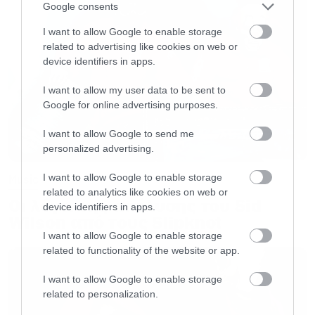
– Χρειάζονται 36 μηχανές καπνού και 35
Google consents
μεγάλοι ανεμιστήρες
I want to allow Google to enable storage
related to advertising like cookies on web or
https://youtu.be/F7H2VOVlhDs
device identifiers in apps.
I want to allow my user data to be sent to
Google for online advertising purposes.
I want to allow Google to send me
personalized advertising.
I want to allow Google to enable storage
Music
related to analytics like cookies on web or
Οι λόγοι της απόλυσης του Sid
device identifiers in apps.
Wilson από τους Slipknot
I want to allow Google to enable storage
related to functionality of the website or app.
I want to allow Google to enable storage
related to personalization.