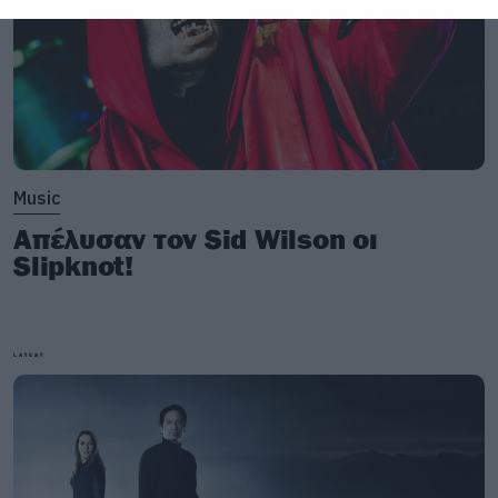
Music
Απέλυσαν τον Sid Wilson οι
Slipknot!
LATEST