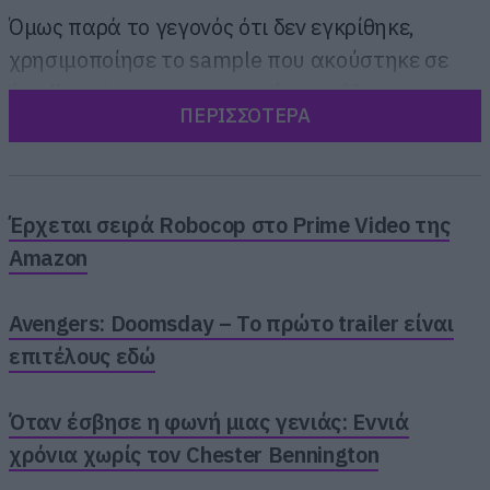
Όμως παρά το γεγονός ότι δεν εγκρίθηκε,
χρησιμοποίησε το sample που ακούστηκε σε
ένα listening party για το νέο του άλμπουμ με
ΠΕΡΙΣΣΟΤΕΡΑ
τίτλο Vultures.
Έρχεται σειρά Robocop στο Prime Video της
Amazon
Avengers: Doomsday – Το πρώτο trailer είναι
επιτέλους εδώ
Όταν έσβησε η φωνή μιας γενιάς: Εννιά
χρόνια χωρίς τον Chester Bennington