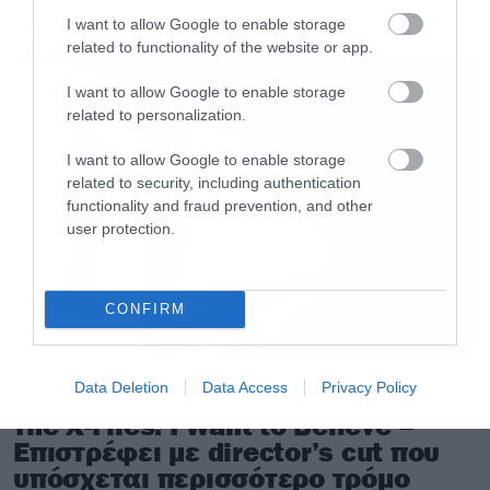
θεωρείται δικαίως ένα από τα καλύτερα της
I want to allow Google to enable storage
LATEST
χρονιάς, η μυστηριώδης μπάντα με τα μέλη
related to functionality of the website or app.
που επιμένουν να μην δίνουν συνεντεύξεις και
I want to allow Google to enable storage
να αποκαλύπτουν τις ταυτότητες τους,
related to personalization.
αποτελεί το Next Big Thing και καλό θα είναι
I want to allow Google to enable storage
να προλάβουμε να τους φέρουμε πριν
related to security, including authentication
γιγαντωθούν.
functionality and fraud prevention, and other
user protection.
CONFIRM
Movies
Data Deletion
Data Access
Privacy Policy
The X-Files: I Want to Believe –
Επιστρέφει με director’s cut που
υπόσχεται περισσότερο τρόμο