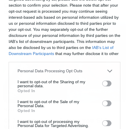
Avenged Sevenfold
Ο Glenn Hughes αποσύρθηκε
section to confirm your selection. Please note that after your
από τις ζωντανές εμφανίσεις
opt-out request is processed you may continue seeing
interest-based ads based on personal information utilized by
To συγκρότημα επέστρεψε δισκογραφικά
us or personal information disclosed to third parties prior to
μετά από επτά χρόνια με το Life is but a
your opt-out. You may separately opt-out of the further
disclosure of your personal information by third parties on the
dream, το πιο πειραματικό άλμπουμ της
IAB’s list of downstream participants. This information may
καριέρας τους και έχουν προγραμματισμένες
also be disclosed by us to third parties on the
IAB’s List of
Downstream Participants
that may further disclose it to other
εμφανίσεις στην Αμερική για ολόκληρο το
third parties.
2023. Θεωρούμε δεδομένο ότι με την παρουσία
Please note that this website/app uses one or more Google
Personal Data Processing Opt Outs
τους θα δεσπόζουν στα ευρωπαϊκά φεστιβάλ
services and may gather and store information including but
του 2024 και ήρθε η ώρα επιτέλους η ώρα να
not limited to your visit or usage behaviour. You may click to
I want to opt-out of the Sharing of my
personal data.
grant or deny consent to Google and its third-party tags to
δούμε ένα από τα μεγαλύτερα ονόματα της
Opted In
use your data for below specified purposes in below Google
τελευταίας 20ετίας στην Ελλάδα.
consent section.
I want to opt-out of the Sale of my
Personal Data.
Music
Opted In
Οι λόγοι της απόλυσης του Sid
I want to opt-out of processing my
Wilson από τους Slipknot
Personal Data for Targeted Advertising.