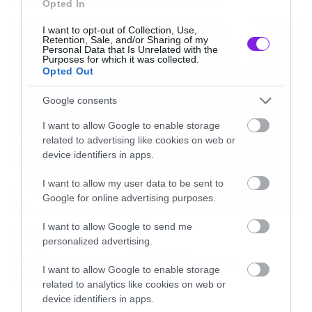
Opted In
I want to opt-out of Collection, Use,
Retention, Sale, and/or Sharing of my
Personal Data that Is Unrelated with the
Purposes for which it was collected.
Opted Out
Google consents
I want to allow Google to enable storage
related to advertising like cookies on web or
device identifiers in apps.
I want to allow my user data to be sent to
Sleep Token
Google for online advertising purposes.
I want to allow Google to send me
Music
Η ραγδαία άνοδος των Sleep Token από τις
personalized advertising.
αρχές της χρονιάς, είναι κάτι που σπάνια
Απέλυσαν τον Sid Wilson οι
I want to allow Google to enable storage
Slipknot!
συναντάς στις μέρες μας. Με το τρίτο τους
related to analytics like cookies on web or
άλμπουμ που κυκλοφόρησε τον Μάιο να
device identifiers in apps.