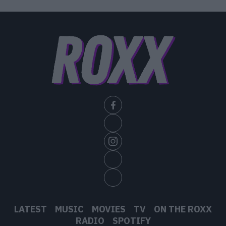
επίκαιροι αφήνοντας πίσω τους όλες τις
ταμπέλες που τους είχαν κολλήσει στα πρώτα
χρόνια της καριέρας τους. Και είναι επιτέλους
ως να αρχίσουμε να βλέπουμε στην Ελλάδα
μπάντες της ευρύτερης εναλλακτικής ροκ
σκηνής που ξεκίνησαν την καριέρα τους στην
πρώτη δεκαετία της νέας χιλιετίας. Το μεγάλο
πρόβλημα εδώ είναι ότι θα παίξουν support
στις συναυλίες της Taylor Swift στην Ευρώπη
που καλύπτουν μεγάλο μέρος του επόμενου
καλοκαιριού, έτσι δεν ξέρουμε αν θα κάνουν
σόλο εμφανίσεις. Ας τους έχουμε στα υπόψη
γενικά.
LATEST
MUSIC
MOVIES
TV
ON THE ROXX
RADIO
SPOTIFY