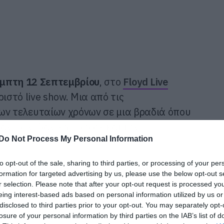
μπτη 12 Σεπτεμβρίου
, στο
Floyd Live
ριστό live show. Μια από τις
ων τελευταίων χρόνων σε μια βραδιά όπου
ναντούν ιδανικά το rock και την
Do Not Process My Personal Information
to opt-out of the sale, sharing to third parties, or processing of your per
στα
25€
και για
περιορισμένο αριθμό
formation for targeted advertising by us, please use the below opt-out s
r selection. Please note that after your opt-out request is processed y
ς θα ανακοινωθούν στην πορεία.
eing interest-based ads based on personal information utilized by us or
disclosed to third parties prior to your opt-out. You may separately opt-
losure of your personal information by third parties on the IAB’s list of