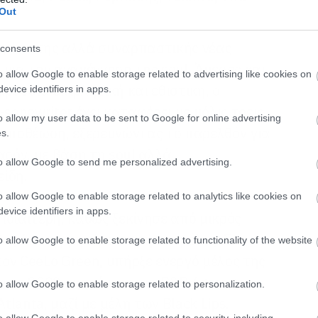
Out
ιας άτυπης αλλά συναρπαστικής νέας
consents
για την αναγέννηση της soul. Άμεσος και
o allow Google to enable storage related to advertising like cookies on
ρουσία επιβλητική και εθιστική, ο
evice identifiers in apps.
songwriter έχει καταφέρει με μόλις τρεις
o allow my user data to be sent to Google for online advertising
 αποθέωση, εξερευνώντας το παρελθόν για
s.
αρόν, με βάση τη soul αλλά
to allow Google to send me personalized advertising.
ίδη.
o allow Google to enable storage related to analytics like cookies on
evice identifiers in apps.
 ιδιαίτερη, καθώς ξεκίνησε από μικρός
ες όπου η μητέρα του ήταν μέλος. Στα
o allow Google to enable storage related to functionality of the website
ον CeeLo Green, υπήρξε ενεργό μέλος της
ώ το 2009 σχημάτισε μια R&B / garage-
o allow Google to enable storage related to personalization.
tlanta, μαζί με μέλη των Black Lips.
o allow Google to enable storage related to security, including