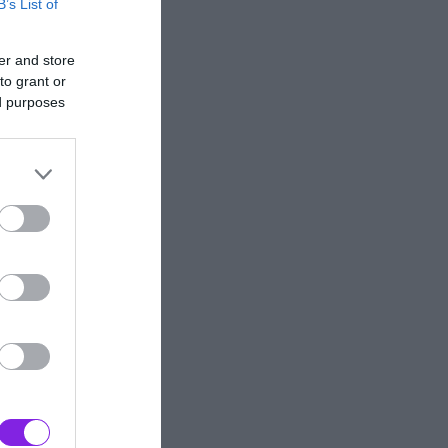
B’s List of
er and store
to grant or
ed purposes