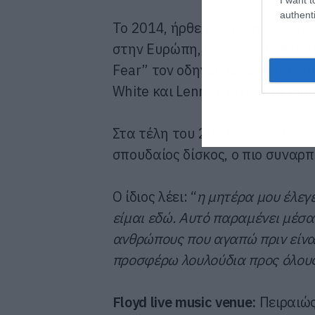
authenti
Το 2014, ήρθε το ντεμπούτο του,
στην Ευρώπη, να ανακαλύπτουν 
Fear” τον οδηγεί σε νέα απολαυ
White και Lenny Kravitz και συ
Στα τέλη του 2021, έρχεται το 
σπουδαίος δίσκος, ο πιο συναρ
Ο ίδιος λέει: “
η μητέρα μου έλεγ
είμαι εδώ. Αυτό παραμένει μέσα
ανθρώπους που αγαπώ πριν είναι
προσφέρω λουλούδια προς όλους
Floyd
live
music
venue
:
Πειραιώς