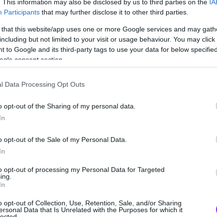
. This information may also be disclosed by us to third parties on the
IA
Participants
that may further disclose it to other third parties.
 that this website/app uses one or more Google services and may gath
including but not limited to your visit or usage behaviour. You may click 
 to Google and its third-party tags to use your data for below specifi
ogle consent section.
l Data Processing Opt Outs
o opt-out of the Sharing of my personal data.
In
o opt-out of the Sale of my Personal Data.
In
to opt-out of processing my Personal Data for Targeted
0
ing.
In
o opt-out of Collection, Use, Retention, Sale, and/or Sharing
ersonal Data that Is Unrelated with the Purposes for which it
ova, Public, Ευριπίδης, Yoleni’s, Viva
lected.