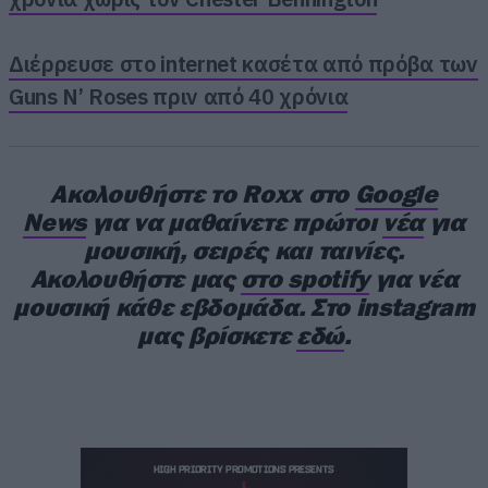
Διέρρευσε στο internet κασέτα από πρόβα των
Επαναπροσδιόρισαν το “
heavy
” χωρίς να
Guns N’ Roses πριν από 40 χρόνια
το νοθεύσουν.
Κάποιοι τους θεωρούν τους βασιλιάδες του
Ακολουθήστε το Roxx στο
Google
minimal και όντως αυτός είναι ο τρόπος που το
News
για να μαθαίνετε πρώτοι
νέα
για
βρετανικό σχήμα εκφράζει το extremity του.
μουσική, σειρές και ταινίες.
Στην πορεία του χρόνου, οι Conan δεν
Ακολουθήστε μας
στο spotify
για νέα
παρασύρθηκαν από extreme metal aesthetics
μουσική κάθε εβδομάδα. Στο instagram
και τεχνοτροπίες και δεν έβαλαν την τεχνική
μας βρίσκετε
εδώ
.
πάνω από την ουσία. Επαναπροσδιόρισαν το
“heavy” αφαιρετικά. Λιγότερες νότες,
περισσότερος όγκος, η ίδια ουσία! Θέλει
μαεστρία και οι Conan την διαθέτουν.