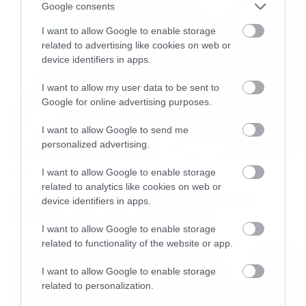
Google consents
υπερτονίζει την αισθητική του πράγματος. Οι
Conan λειτουργούν ως αντίβαρο σε αυτή την
I want to allow Google to enable storage
related to advertising like cookies on web or
τάση, έχοντας στην εμπροσθοφυλακή τον ήχο
device identifiers in apps.
και τα τραγούδια τους. Αυτό ακριβώς, τίποτε
I want to allow my user data to be sent to
άλλο!
Google for online advertising purposes.
I want to allow Google to send me
Ο
Jon
Davis
λειτουργεί είναι ένας
legend
personalized advertising.
του “
guitar
tone
purism
”.
I want to allow Google to enable storage
Music
Ένα από τα σημαντικότερα όπλα στην φαρέτρα
related to analytics like cookies on web or
Οι λόγοι της απόλυσης του Sid
device identifiers in apps.
των Conan είναι το guitar tone του mainman
Wilson από τους Slipknot
του σχήματος Jon Davis. Δεν τον ενδιαφέρει να
I want to allow Google to enable storage
σολάρει, ή να είναι μελωδικός. Τον ενδιαφέρει
related to functionality of the website or app.
το impact του riff και αυτό μόνο. Και είναι αυτή
I want to allow Google to enable storage
η εμμονή είναι που καθιστά τους Conan μια
related to personalization.