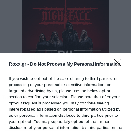
Το “
caveman
battle
doom
” δεν είναι
gimmick
, αλλά κυριολεκτική περιγραφή.
Πρωτόγονοι και επαναληπτικοί, σαν μια
πολιορκία που δεν σταματάει, μέχρι το οχυρό
να πέσει και τα πάντα να μετατραπούν σε
συντρίμια, οι Conan δεν γράφουν τραγούδια με
Roxx.gr -
Do Not Process My Personal Information
τη συμβατική έννοια του όρου, παρά χτίζουν
συντριπτικές μονολιθικές δομές, παρασύροντας
If you wish to opt-out of the sale, sharing to third parties, or
processing of your personal or sensitive information for
τον ακροατή σε μία ερεβώδη δίνη, μία εμπειρία
targeted advertising by us, please use the below opt-out
ακρόασης από την οποία βγαίνεις σαστισμένος
Tags:
section to confirm your selection. Please note that after your
CONAN
– αν όχι αλλαγμένος!
opt-out request is processed you may continue seeing
interest-based ads based on personal information utilized by
us or personal information disclosed to third parties prior to
your opt-out. You may separately opt-out of the further
MUSIC
disclosure of your personal information by third parties on the