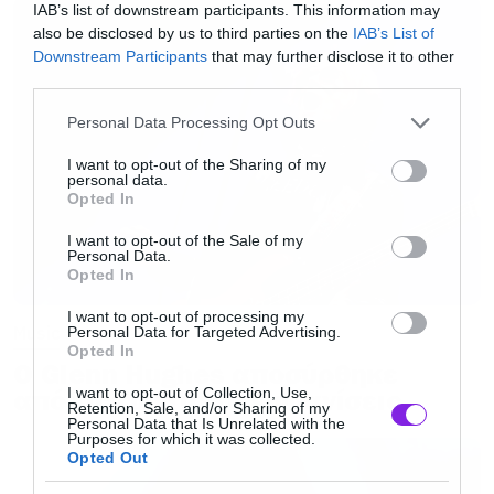
IAB’s list of downstream participants. This information may
also be disclosed by us to third parties on the
IAB’s List of
Downstream Participants
that may further disclose it to other
third parties.
Please note that this website/app uses one or more Google
Personal Data Processing Opt Outs
services and may gather and store information including but
not limited to your visit or usage behaviour. You may click to
I want to opt-out of the Sharing of my
personal data.
grant or deny consent to Google and its third-party tags to
Opted In
use your data for below specified purposes in below Google
consent section.
I want to opt-out of the Sale of my
Personal Data.
Βάζουν σε πρώτο πλάνο τον ήχο και όχι
Opted In
την αισθητική.
I want to opt-out of processing my
Music
Personal Data for Targeted Advertising.
Πολλοί ομοιδεάτες του doom στερώματος (και
Opted In
Ο Glenn Hughes αποσύρθηκε
άλλων κατανυκτικών παρακλαδιών του
I want to opt-out of Collection, Use,
από τις ζωντανές εμφανίσεις
σκληρού ήχου), επιλέγουν τα τελετουργικά
Retention, Sale, and/or Sharing of my
Personal Data that Is Unrelated with the
Purposes for which it was collected.
ντυσίματα, τα ψυχεδελικά visuals και μία
Opted Out
throughout retro αισθητική που -δίχως άλλο-