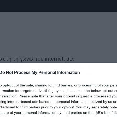
αυτή τη γωνιά του internet, μία
 της Charli XCX; Είναι λογική σε πρώτη
Do Not Process My Personal Information
υτή η συνεργασία της με τον John Cale
 να ακουστεί και εκτός των καθαρόαιμων
to opt-out of the sale, sharing to third parties, or processing of your per
formation for targeted advertising by us, please use the below opt-out s
r selection. Please note that after your opt-out request is processed y
eing interest-based ads based on personal information utilized by us or
 από το soundtrack της ταινίας
disclosed to third parties prior to your opt-out. You may separately opt-
ε εντελώς gothic και industrial ρυθμούς
losure of your personal information by third parties on the IAB’s list of