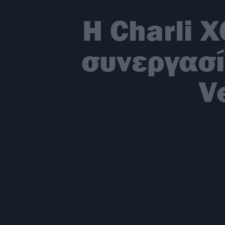
H Charli 
συνεργασί
V