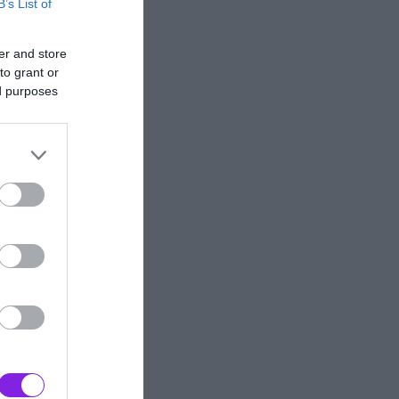
B’s List of
er and store
to grant or
ed purposes