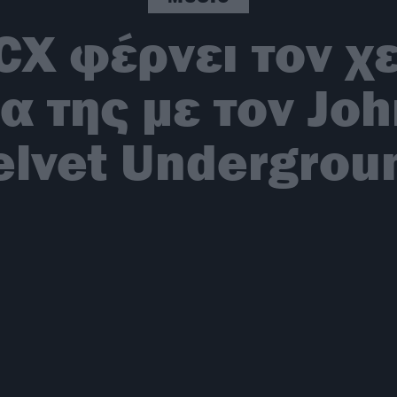
XCX φέρνει τον χ
α της με τον Joh
elvet Undergrou