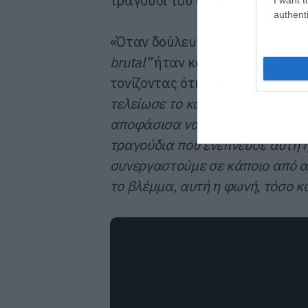
τραγούδι του συγκροτήματος έπρ
authenti
«Όταν δούλευα πάνω στη μουσικ
brutal
”
ήταν κάτι στο οποίο επέσ
τονίζοντας ότι ένιωσε «πολύ τυ
τελείωσε το καλοκαίρι, συνέχιζα
αποφάσισα να επικοινωνήσω μαζ
τραγούδια που ενέπνευσε αυτή η
συνεργαστούμε σε κάποιο από α
το βλέμμα, αυτή η φωνή, τόσο κ