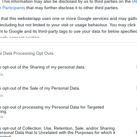
. This information may also be disclosed by us to third parties on the
IA
ξη του χειμώνα. Μαζί με το βίντεο κλιπ.
Participants
that may further disclose it to other third parties.
 that this website/app uses one or more Google services and may gath
including but not limited to your visit or usage behaviour. You may click 
 to Google and its third-party tags to use your data for below specifi
ogle consent section.
l Data Processing Opt Outs
o opt-out of the Sharing of my personal data.
In
o opt-out of the Sale of my Personal Data.
In
to opt-out of processing my Personal Data for Targeted
ing.
In
μάτι, η Charli αποκάλυψε ότι δέχτηκε
 Fennell ( σ.σ. σκηνοθέτης και
o opt-out of Collection, Use, Retention, Sale, and/or Sharing
ersonal Data that Is Unrelated with the Purposes for which it
 περασμένα Χριστούγεννα, ρωτώντας την
lected.