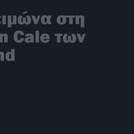
ειμώνα στη
n Cale των
nd