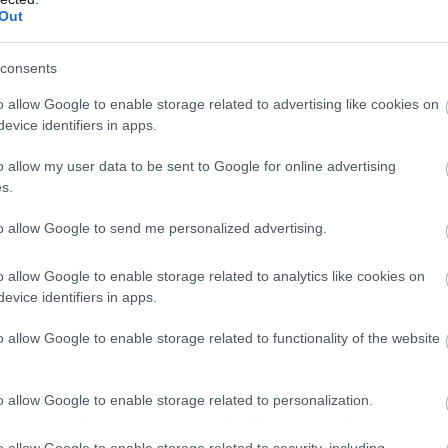
Out
ένα τραγούδι για το
Wuthering
Heights
.
 ένιωσα έμπνευση, οπότε μαζί με τον
consents
e αρχίσαμε να δουλεύουμε όχι απλώς πάνω
o allow Google to enable storage related to advertising like cookies on
α που νιώθαμε πως ταίριαζαν στον κόσμο
evice identifiers in apps.
o allow my user data to be sent to Google for online advertising
s.
μου, ήμουν ενθουσιασμένη που μπορούσα
to allow Google to send me personalized advertising.
ιαφορετικό, σχεδόν αντίθετο. Όταν
, μου έρχονται στο μυαλό πολλά πράγματα,
o allow Google to enable storage related to analytics like cookies on
σπη και το κρύο, η αποφασιστικότητα και η
evice identifiers in apps.
o allow Google to enable storage related to functionality of the website
παφή με τον John Cale μετά από μια φράση
o allow Google to enable storage related to personalization.
lvet Underground, όπου είχε πει πως κάθε
o allow Google to enable storage related to security, including