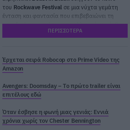
του
Rockwave
Festival
σε μια νύχτα γεμάτη
ένταση και φαντασία που επιβεβαιώνει τη
μοναδική τους σχέση με το ελληνικό κοινό. Οι
ΠΕΡΙΣΣΟΤΕΡΑ
Γερμανοί βάρδοι
επέλεξαν τη χώρα μας για το
γύρισμα της ζωντανής τους εμφάνισης που θα
κυκλοφορήσει διεθνώς
.
Έρχεται σειρά Robocop στο Prime Video της
Amazon
Avengers: Doomsday – Το πρώτο trailer είναι
επιτέλους εδώ
Όταν έσβησε η φωνή μιας γενιάς: Εννιά
χρόνια χωρίς τον Chester Bennington