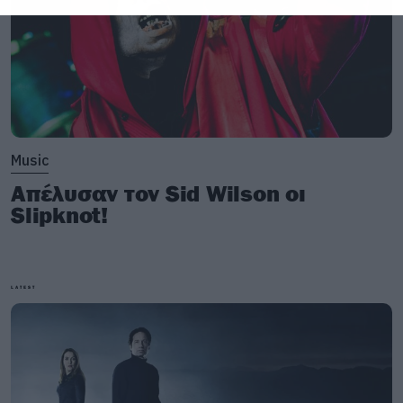
Music
Απέλυσαν τον Sid Wilson οι
Slipknot!
LATEST