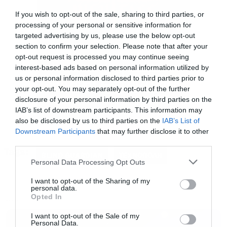
Τεχνόπολη
Δήμου Αθηναίων
If you wish to opt-out of the sale, sharing to third parties, or
processing of your personal or sensitive information for
targeted advertising by us, please use the below opt-out
Μια νύχτα που δεν θα μοιάζει με καμία άλλη.
section to confirm your selection. Please note that after your
Ζήσε το μαζί τους.
Οι υπόλοιποι… απλώς θα
opt-out request is processed you may continue seeing
interest-based ads based on personal information utilized by
εύχονται να ήταν στη θέση σου.
us or personal information disclosed to third parties prior to
your opt-out. You may separately opt-out of the further
disclosure of your personal information by third parties on the
Η
προπώληση εισιτηρίων
συνεχίζεται
IAB’s list of downstream participants. This information may
also be disclosed by us to third parties on the
IAB’s List of
Downstream Participants
that may further disclose it to other
Η συναυλία των The
Hooters
που ήταν
third parties.
προγραμματισμένη να γίνει στην Τεχνόπολη την
Tags:
BLIND GUARDIAN
ΤΕΧΝΟΠΟΛΗ
Please note that this website/app uses one or more Google
Personal Data Processing Opt Outs
Πέμπτη 26 Ιουνίου αλλάζει χώρο και
services and may gather and store information including but
μεταφέρεται στο Gagarin
205.
not limited to your visit or usage behaviour. You may click to
I want to opt-out of the Sharing of my
personal data.
grant or deny consent to Google and its third-party tags to
Opted In
use your data for below specified purposes in below Google
MUSIC
Τιμές εισιτηρίων
consent section.
I want to opt-out of the Sale of my
Personal Data.