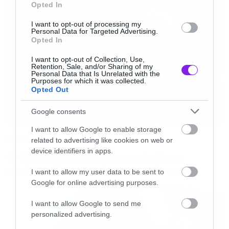
Opted In
Η τιμή των εισιτηρίων είναι 49,50 ευρώ
I want to opt-out of processing my
Personal Data for Targeted Advertising.
Opted In
Σημεία Προπώλησης
I want to opt-out of Collection, Use,
Retention, Sale, and/or Sharing of my
Ηλεκτρονικά
ΕΔΩ
Personal Data that Is Unrelated with the
Purposes for which it was collected.
Opted Out
Music Corner, Πανεπιστημίου 56, Αθήνα
Google consents
I want to allow Google to enable storage
Metal Era, Εμμανουήλ Μπενάκη 22, Αθήνα
Music
related to advertising like cookies on web or
device identifiers in apps.
Ο Glenn Hughes αποσύρθηκε
Monsterville, Αγίας Ειρήνης 13, Αθήνα
από τις ζωντανές εμφανίσεις
I want to allow my user data to be sent to
Google for online advertising purposes.
I want to allow Google to send me
personalized advertising.