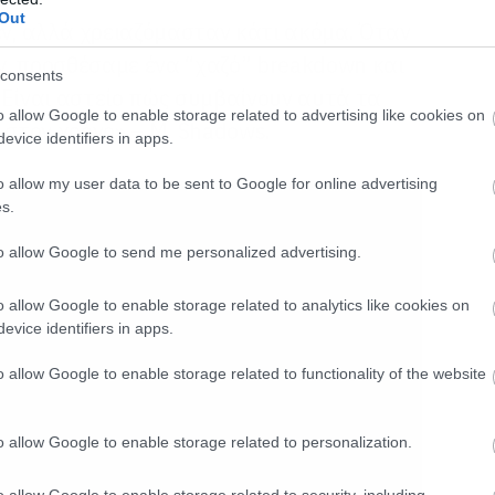
Out
έν, αλλά χρειαζόμασταν κάτι ακόμα. Όταν
, προσθέσαμε ένα “χαζό” breakdown και
consents
 Είναι αστείο πώς συμβαίνουν αυτά τα
o allow Google to enable storage related to advertising like cookies on
 στον χρόνο» – M. Shadows.
evice identifiers in apps.
o allow my user data to be sent to Google for online advertising
s.
to allow Google to send me personalized advertising.
o allow Google to enable storage related to analytics like cookies on
evice identifiers in apps.
o allow Google to enable storage related to functionality of the website
o allow Google to enable storage related to personalization.
o allow Google to enable storage related to security, including