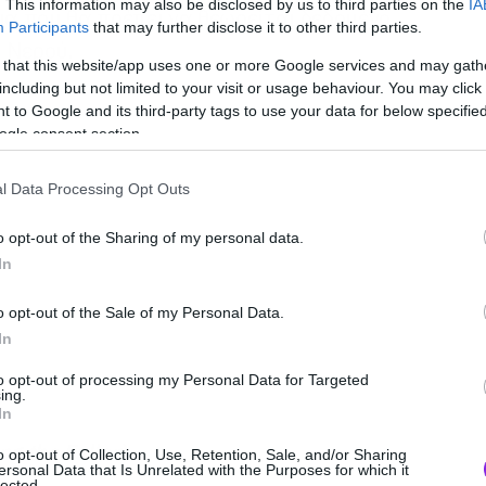
. This information may also be disclosed by us to third parties on the
IA
ια που θα πρέπει να θεωρείται δεδομένο
Participants
that may further disclose it to other third parties.
 Νερού.
 that this website/app uses one or more Google services and may gath
including but not limited to your visit or usage behaviour. You may click 
 to Google and its third-party tags to use your data for below specifi
ogle consent section.
l Data Processing Opt Outs
o opt-out of the Sharing of my personal data.
In
o opt-out of the Sale of my Personal Data.
In
to opt-out of processing my Personal Data for Targeted
ing.
In
g the Fallen
)
o opt-out of Collection, Use, Retention, Sale, and/or Sharing
ersonal Data that Is Unrelated with the Purposes for which it
lected.