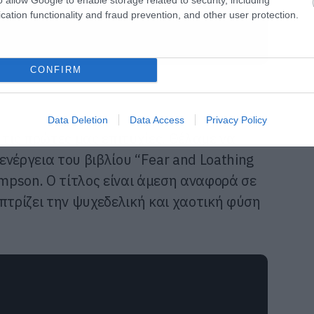
cation functionality and fraud prevention, and other user protection.
CONFIRM
Data Deletion
Data Access
Privacy Policy
 τις πρώτες μας επιτυχίες. Θέλαμε να
νέργεια του βιβλίου “Fear and Loathing
ompson. Ο τίτλος είναι άμεση αναφορά σε
πτρίζει την ψυχεδελική και χαοτική φύση