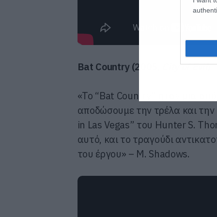
authenti
Bat Country (2005,
City of Evil
)
«Το “Bat Country” ήταν μια από
αποδώσουμε την τρέλα και την ε
in Las Vegas” του Hunter S. Th
αυτό, και το τραγούδι αντικατο
του έργου» – M. Shadows.