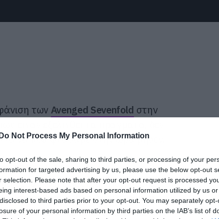
μφάνιση των
Avenged Sevenfold
στην
πως είχαν εξελιχθεί τα πράγματα, δεν
Do Not Process My Personal Information
 αλλά να που φτάσαμε στην ώρα μηδέν.
to opt-out of the sale, sharing to third parties, or processing of your per
ged Sevenfold θα ανοίξουν την αυλαία
formation for targeted advertising by us, please use the below opt-out s
r selection. Please note that after your opt-out request is processed y
 θα έχουν στη φαρέτρα τους, μερικές από
eing interest-based ads based on personal information utilized by us or
αιώνα που διανύουμε. Στο θέμα που
disclosed to third parties prior to your opt-out. You may separately opt-
ε τις σκέψεις του M. Shadows (και όχι
losure of your personal information by third parties on the IAB’s list of