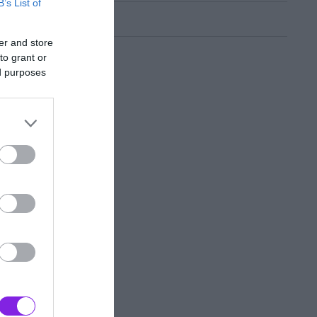
B’s List of
er and store
to grant or
ed purposes