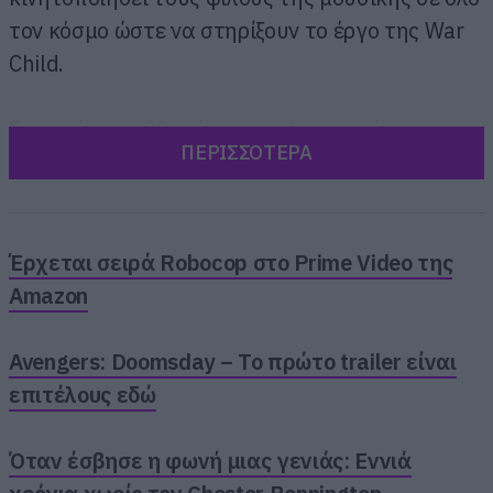
τον κόσμο ώστε να στηρίξουν το έργο της War
Child.
Σε αυτή τη συλλογή συμμετέχουν επίσης, οι
ΠΕΡΙΣΣΟΤΕΡΑ
Pulp, Damon Albarn, Graham Coxon, Olivia
Rodrigo και Fontaines D.C. μεταξύ άλλων.
Μπορείτε να ακούσετε το νέο τραγούδι των
Arctic Monkeys στο βίντεο που ακολουθεί και
Έρχεται σειρά Robocop στο Prime Video της
αμέσως μετά έχουμε όλες τις λεπτομέρειες για
Amazon
τη συλλογή.
Avengers: Doomsday – Το πρώτο trailer είναι
επιτέλους εδώ
Όταν έσβησε η φωνή μιας γενιάς: Εννιά