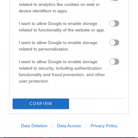
καθοδήγηση του καταξιωμένου
related to analytics like cookies on web or
παραγωγού
James Ford
.
device identifiers in apps.
I want to allow Google to enable storage
Το “HELP(2)” περιλαμβάνει μια εντυπωσιακή
related to functionality of the website or app.
λίστα συντελεστών: Anna Calvi, Arctic Monkeys,
I want to allow Google to enable storage
Arlo Parks, Arooj Aftab, Bat For Lashes,
related to personalization.
Beabadoobee, Beck, Beth Gibbons, Big Thief,
I want to allow Google to enable storage
Black Country, New Road, Cameron Winter,
related to security, including authentication
Damon Albarn, Depeche Mode, Dove Ellis, Ellie
functionality and fraud prevention, and other
Music
user protection.
Rowsell, English Teacher, Ezra Collective, Foals,
Οι λόγοι της απόλυσης του Sid
Fontaines D.C., Graham Coxon, Greentea Peng,
Wilson από τους Slipknot
Grian Chatten, Kae Tempest, King Krule, Nilüfer
CONFIRM
Yanya, Olivia Rodrigo, Pulp, Sampha, The Last
Dinner Party, Wet Leg και Young Fathers.
Data Deletion
Data Access
Privacy Policy