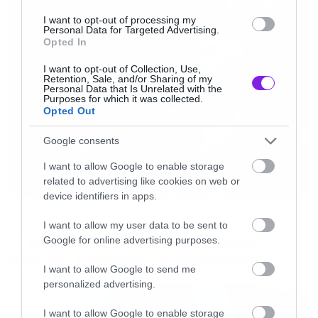
άλμπουμ, όπως και το πρωτότυπο, αποτυπώνει
I want to opt-out of processing my
την κρισιμότητα της παγκόσμιας
Personal Data for Targeted Advertising.
ανθρωπιστικής κατάστασης σήμερα.
Opted In
I want to opt-out of Collection, Use,
Retention, Sale, and/or Sharing of my
Το “HELP(2)” θα κυκλοφορήσει την
Παρασκευή
Personal Data that Is Unrelated with the
Purposes for which it was collected.
6 Μαρτίου
μέσω της
War Child Records
, ενώ
Opted Out
είναι ήδη διαθέσιμο για
προ-παραγγελίες
.
Google consents
I want to allow Google to enable storage
https://warchildrecs.ffm.to/help2
related to advertising like cookies on web or
device identifiers in apps.
Το “
HELP(2)
” ακολουθεί το πνεύμα του αρχικού
Music
I want to allow my user data to be sent to
άλμπουμ “HELP” και πραγματοποιήθηκε μέσα
Ο Glenn Hughes αποσύρθηκε
Google for online advertising purposes.
από τις ζωντανές εμφανίσεις
από μια στενή συνεργασία με τα
Abbey Road
I want to allow Google to send me
Studios
. Ηχογραφήθηκε κυρίως μέσα σε μία
personalized advertising.
εβδομάδα τον Νοέμβριο του 2025, υπό την
I want to allow Google to enable storage