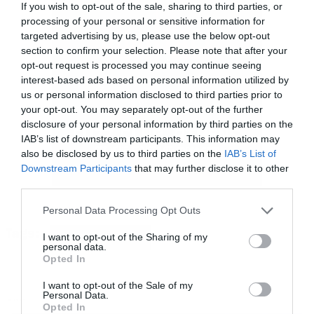
If you wish to opt-out of the sale, sharing to third parties, or
processing of your personal or sensitive information for
targeted advertising by us, please use the below opt-out
section to confirm your selection. Please note that after your
opt-out request is processed you may continue seeing
interest-based ads based on personal information utilized by
Το “HELP(2)” είναι ένα ολοκαίνουργιο
us or personal information disclosed to third parties prior to
συνεργατικό άλμπουμ, εμπνευσμένο από την
your opt-out. You may separately opt-out of the further
εμβληματική κυκλοφορία του 1995 “HELP”.
disclosure of your personal information by third parties on the
IAB’s list of downstream participants. This information may
Στόχος αυτής της κυκλοφορίας είναι να
also be disclosed by us to third parties on the
IAB’s List of
κινητοποιήσει τους φίλους της μουσικής σε όλο
Downstream Participants
that may further disclose it to other
third parties.
τον κόσμο ώστε να στηρίξουν το έργο της War
Please note that this website/app uses one or more Google
Child που είναι ζωτικής σημασίας καθώς
Personal Data Processing Opt Outs
services and may gather and store information including but
παρέχει άμεση βοήθεια, εκπαίδευση,
Tags:
not limited to your visit or usage behaviour. You may click to
I want to opt-out of the Sharing of my
ARCTIC MONKEYS
personal data.
εξειδικευμένη υποστήριξη ψυχικής υγείας και
grant or deny consent to Google and its third-party tags to
Opted In
use your data for below specified purposes in below Google
προστασία σε παιδιά που πλήττονται από
consent section.
I want to opt-out of the Sale of my
συγκρούσεις σε ολόκληρο τον κόσμο. Το νέο
Personal Data.
MUSIC
Opted In