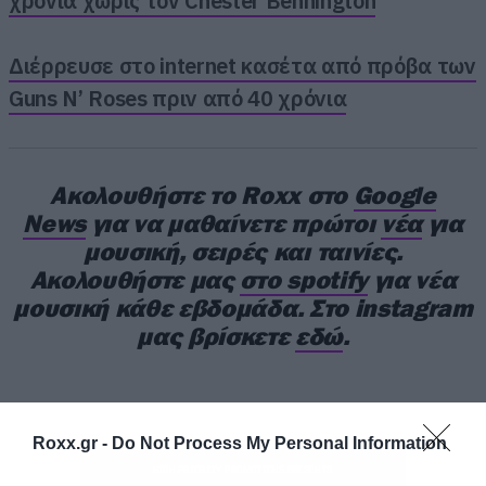
χρόνια χωρίς τον Chester Bennington
Διέρρευσε στο internet κασέτα από πρόβα των
Guns N’ Roses πριν από 40 χρόνια
Ακολουθήστε το Roxx στο
Google
News
για να μαθαίνετε πρώτοι
νέα
για
μουσική, σειρές και ταινίες.
Ακολουθήστε μας
στο spotify
για νέα
μουσική κάθε εβδομάδα. Στο instagram
μας βρίσκετε
εδώ
.
Roxx.gr -
Do Not Process My Personal Information