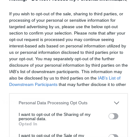
στους καταναλωτές.
If you wish to opt-out of the sale, sharing to third parties, or
processing of your personal or sensitive information for
Σε αυτό το πλαίσιο, η Αρχή Ανταγωνισμού και
targeted advertising by us, please use the below opt-out
section to confirm your selection. Please note that after your
Αγορών του Ηνωμένου Βασιλείου ανακοίνωσε
opt-out request is processed you may continue seeing
στις 18 Νοεμβρίου ότι
ξεκινά έρευνα για τις
interest-based ads based on personal information utilized by
us or personal information disclosed to third parties prior to
συγκεκριμένες εταιρείες και άλλες έξι
,
your opt-out. You may separately opt-out of the further
προκειμένου να εξετάσει αν έχουν παραβιαστεί
disclosure of your personal information by third parties on the
οι νόμοι προστασίας καταναλωτή.
IAB’s list of downstream participants. This information may
also be disclosed by us to third parties on the
IAB’s List of
Downstream Participants
that may further disclose it to other
Τα κυβερνητικά σχέδια, που αναμένεται να
third parties.
ανακοινωθούν αυτή την εβδομάδα και
Tags:
Please note that this website/app uses one or more Google
Personal Data Processing Opt Outs
TICKETS
services and may gather and store information including but
πιθανότατα θα ενταχθούν στην επόμενη ομιλία
not limited to your visit or usage behaviour. You may click to
I want to opt-out of the Sharing of my
του Βασιλιά,
θα περιλαμβάνουν για πρώτη
personal data.
grant or deny consent to Google and its third-party tags to
Opted In
φορά κανονισμούς και για τους πωλητές
use your data for below specified purposes in below Google
MUSIC
consent section.
I want to opt-out of the Sale of my