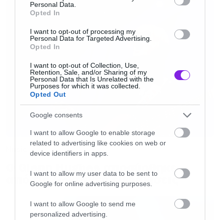
εισιτηρίων μέσω social media
, μετά από
Personal Data.
προειδοποιήσεις ότι εκεί υπάρχει ο
Opted In
μεγαλύτερος κίνδυνος εξαπάτησης.
I want to opt-out of processing my
Personal Data for Targeted Advertising.
Opted In
Μεγάλο μέρος της πίεσης για αυστηρότερη
I want to opt-out of Collection, Use,
δράση προέρχεται
από τον χαμό που
Retention, Sale, and/or Sharing of my
Personal Data that Is Unrelated with the
Purposes for which it was collected.
δημιουργήθηκε με την περιοδεία επανένωσης
Opted Out
των
Oasis
, όπου πολλοί οπαδοί ανέφεραν ότι
Google consents
πλήρωσαν διπλάσια και τριπλάσια από την
ονομαστική τιμή για να καταφέρουν να δουν
I want to allow Google to enable storage
related to advertising like cookies on web or
την μπάντα.
Music
device identifiers in apps.
Ο Glenn Hughes αποσύρθηκε
I want to allow my user data to be sent to
από τις ζωντανές εμφανίσεις
Google for online advertising purposes.
I want to allow Google to send me
personalized advertising.