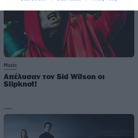
Music
Απέλυσαν τον Sid Wilson οι
Slipknot!
LATEST