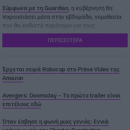
Σύμφωνα με τη Guardian
, η κυβέρνηση θα
παρουσιάσει μέσα στην εβδομάδα, νομοθεσία
που θα καθιστά παράνομο για τους
μεταπωλητές να πουλούν εισιτήρια πιο ακριβά
ΠΕΡΙΣΣΟΤΕΡΑ
από την αρχική ονομαστική τους τιμή.
Έρχεται σειρά Robocop στο Prime Video της
Amazon
Avengers: Doomsday – Το πρώτο trailer είναι
επιτέλους εδώ
Όταν έσβησε η φωνή μιας γενιάς: Εννιά