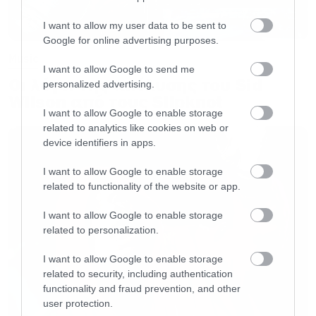
τραγουδιών του Darker Still, από τον frontman
του συγκροτήματος, Winston McCall.
I want to allow my user data to be sent to
Google for online advertising purposes.
Music
Ground Zero
I want to allow Google to send me
Οι λόγοι της απόλυσης του Sid
personalized advertising.
Wilson από τους Slipknot
I want to allow Google to enable storage
Θέλαμε να γράψουμε ένα εναρκτήριο κομμάτι
related to analytics like cookies on web or
που να είναι ένας ύμνος με όλα αυτά τα
device identifiers in apps.
μεγάλα riff που περιμένετε από τους Parkway
I want to allow Google to enable storage
Drive και να αποτυπώσει πραγματικά τη
related to functionality of the website or app.
ζωντανή ενέργεια της μπάντας και να δίνει την
I want to allow Google to enable storage
αίσθηση έκρηξης βόμβας. Τα ρεφρέν
related to personalization.
ερμηνεύονται με έναν τρόπο που πιθανώς δεν
I want to allow Google to enable storage
έχουμε ξανακάνει ποτέ, όσον αφορά το ότι είναι
related to security, including authentication
πιασάρικο και κάτι που θα κολλήσει στο μυαλό
functionality and fraud prevention, and other
user protection.
του κοινού. Η ιδέα για αυτό ήταν να δώσει