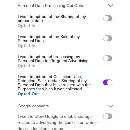
Please note that this website/app uses one or more Google
Personal Data Processing Opt Outs
πληγές και οι Parkway Drive ζήτησαν τη
services and may gather and store information including but
βοήθεια ψυχολόγου σε μία κίνηση που
not limited to your visit or usage behaviour. You may click to
I want to opt-out of the Sharing of my
personal data.
grant or deny consent to Google and its third-party tags to
θυμόμαστε να βοηθάει από το αντίστοιχο
Opted In
use your data for below specified purposes in below Google
σκηνικό με τους Metallica στο Some Kind of
consent section.
I want to opt-out of the Sale of my
Music
Personal Data.
Monster.
Opted In
Ο Glenn Hughes αποσύρθηκε
από τις ζωντανές εμφανίσεις
I want to opt-out of processing my
Πλέον το νερό έχει μπει στο αυλάκι και το
Personal Data for Targeted Advertising.
Opted In
μέλλον μοιάζει φωτεινό για πρώτη φορά εδώ
και καιρό για την μπάντα που μεγαλώνει
I want to opt-out of Collection, Use,
Retention, Sale, and/or Sharing of my
Personal Data that Is Unrelated with the
συνεχώς και φέτος θα παίξουν για πρώτη φορά
Purposes for which it was collected.
Opted Out
ως headliners στην Ελλάδα
στις 27 Ιουνίου για
το Release Athens
.
Google consents
I want to allow Google to enable storage
Αυτή που ακολουθεί είναι η ανάλυση όλων των
related to advertising like cookies on web or
device identifiers in apps.