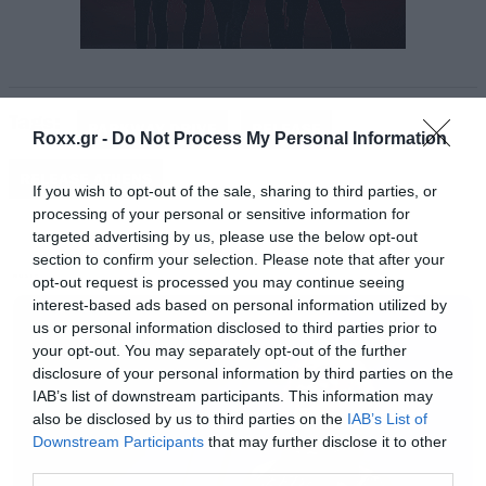
Tags:
PARKWAY DRIVE
RELEASE
Roxx.gr -
Do Not Process My Personal Information
RELEASE ATHENS
If you wish to opt-out of the sale, sharing to third parties, or
processing of your personal or sensitive information for
targeted advertising by us, please use the below opt-out
section to confirm your selection. Please note that after your
opt-out request is processed you may continue seeing
MUSIC
interest-based ads based on personal information utilized by
us or personal information disclosed to third parties prior to
your opt-out. You may separately opt-out of the further
disclosure of your personal information by third parties on the
IAB’s list of downstream participants. This information may
Τελικά η ψυχραιμία επικράτησε
. Η απόφαση
also be disclosed by us to third parties on the
IAB’s List of
Downstream Participants
that may further disclose it to other
να ακυρώσουν την περιοδεία, έδωσε τον
third parties.
απαραίτητο χρόνο για να επουλωθούν οι