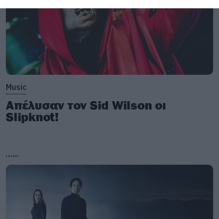
Music
Απέλυσαν τον Sid Wilson οι
Slipknot!
LATEST