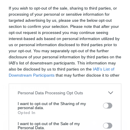
If you wish to opt-out of the sale, sharing to third parties, or
processing of your personal or sensitive information for
targeted advertising by us, please use the below opt-out
section to confirm your selection. Please note that after your
opt-out request is processed you may continue seeing
interest-based ads based on personal information utilized by
us or personal information disclosed to third parties prior to
your opt-out. You may separately opt-out of the further
disclosure of your personal information by third parties on the
IAB’s list of downstream participants. This information may
also be disclosed by us to third parties on the
IAB’s List of
Downstream Participants
that may further disclose it to other
third parties.
Tags:
METALLICA
Please note that this website/app uses one or more Google
Personal Data Processing Opt Outs
services and may gather and store information including but
not limited to your visit or usage behaviour. You may click to
I want to opt-out of the Sharing of my
personal data.
grant or deny consent to Google and its third-party tags to
Opted In
use your data for below specified purposes in below Google
MUSIC
consent section.
I want to opt-out of the Sale of my
Personal Data.