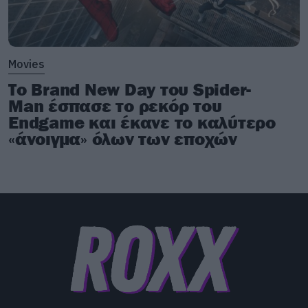
ένα oldschool ύφος που ακουμπά στο US metal
των ’80s.
Movies
Το Brand New Day του Spider-
Man έσπασε το ρεκόρ του
Endgame και έκανε το καλύτερο
«άνοιγμα» όλων των εποχών
8)
Riot
City
: η επόμενη μεγάλη μπάντα του