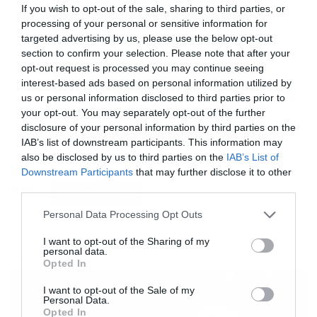
If you wish to opt-out of the sale, sharing to third parties, or
στρόβιλο πώρωσης, δημιουργώντας lifetime
processing of your personal or sensitive information for
experiences, που όποιος ζήσει αναπολεί για
targeted advertising by us, please use the below opt-out
section to confirm your selection. Please note that after your
χρόνια! Με 4 λέξεις: Nazi-Punks F**k Off!
opt-out request is processed you may continue seeing
interest-based ads based on personal information utilized by
2) Holocaust θα πει
Heavy Metal Mania
!
us or personal information disclosed to third parties prior to
your opt-out. You may separately opt-out of the further
disclosure of your personal information by third parties on the
Οι Σκωτσέζοι θρύλοι θα παρουσιάσουν στο
IAB’s list of downstream participants. This information may
also be disclosed by us to third parties on the
IAB’s List of
MammothFest ένα
exclusive
show
αφιερωμένο
Downstream Participants
that may further disclose it to other
στο “
The
Nightcomers
”
, το ιστορικό τους
Tags:
third parties.
MAMMOTHFEST
ντεμπούτο που έχει γράψει την δική του
Please note that this website/app uses one or more Google
Personal Data Processing Opt Outs
σπουδαία ιστορία στο NWOBHM. Για πολλούς
services and may gather and store information including but
not limited to your visit or usage behaviour. You may click to
I want to opt-out of the Sharing of my
μεταλλοκέφαλους, αυτό το show αποτελεί το
personal data.
grant or deny consent to Google and its third-party tags to
MUSIC
Opted In
όνειρο μιας ζωής, καθώς μιλάμε για τραγούδια
use your data for below specified purposes in below Google
consent section.
που διαμόρφωσαν γενιές metal οπαδών και
I want to opt-out of the Sale of my
Personal Data.
συγκροτημάτων.
Opted In