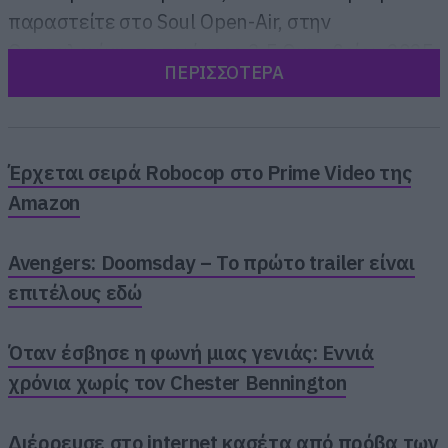
παραστείτε στο Soul Open-Air, στην
Θεσσαλονίκη, το τριήμερο 3-5 Οκτωβρίου 2025,
ΠΕΡΙΣΣΟΤΕΡΑ
στο φεστιβάλ που -όπως το ίδιο λέει-
υπόσχεται να “ξαναφέρει το metal στον
βορρά!”
Έρχεται σειρά Robocop στο Prime Video της
Amazon
Avengers: Doomsday – Το πρώτο trailer είναι
επιτέλους εδώ
Όταν έσβησε η φωνή μιας γενιάς: Εννιά
χρόνια χωρίς τον Chester Bennington
Διέρρευσε στο internet κασέτα από πρόβα των