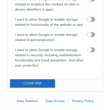
related to analytics like cookies on web or
Never, never surrender! Oh, the power, the glory
device identifiers in apps.
is yours! My kingdom, on high, again! Can you
I want to allow Google to enable storage
see? I’m with you now…
related to functionality of the website or app.
I want to allow Google to enable storage
related to personalization.
Music
I want to allow Google to enable storage
Οι λόγοι της απόλυσης του Sid
related to security, including authentication
functionality and fraud prevention, and other
Wilson από τους Slipknot
user protection.
CONFIRM
Data Deletion
Data Access
Privacy Policy