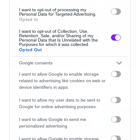
I want to opt-out of processing my
Personal Data for Targeted Advertising.
3) Σούπερ καλτίλα με Virgin Steele σε
Opted In
oldschool set!
I want to opt-out of Collection, Use,
Retention, Sale, and/or Sharing of my
Personal Data that Is Unrelated with the
Οι
Virgin
Steele
επιστρέφουν με σετ που θα
Purposes for which it was collected.
Opted Out
επικεντρωθεί στις κλασικές δουλειές τους, με
έμφαση στο
Noble
Savage
. Ο David DeFeis,
Google consents
αιώνια καλτ φιγούρα της σκηνής, υπόσχεται
Music
I want to allow Google to enable storage
related to advertising like cookies on web or
ένα show γεμάτο πάθος, επικότητα και…
Ο Glenn Hughes αποσύρθηκε
device identifiers in apps.
θεατρικό μεγαλείο. Τους είδαμε τον Αύγουστο
από τις ζωντανές εμφανίσεις
του 2023 στο Over The Wall Festival, στο
I want to allow my user data to be sent to
Google for online advertising purposes.
Ηράκλειο Κρήτης και πιο πριν απ΄αυτό στο Up
The Hammers Festival του 2016, αλλά τώρα θα
I want to allow Google to send me
personalized advertising.
τους απολαύσουμε για πρώτη φορά σε ένα
exclusive old-school set χωρίς προηγούμενο!
I want to allow Google to enable storage