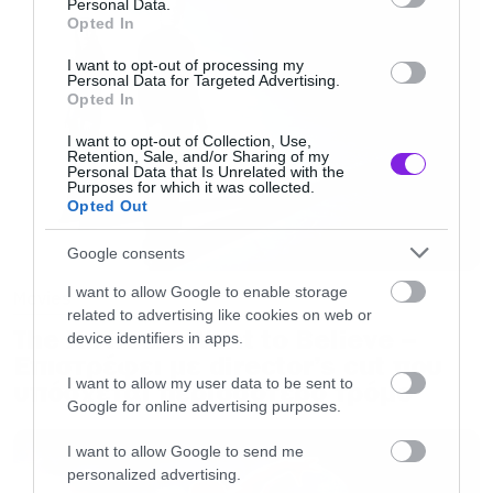
Personal Data.
Opted In
Boyens. «Αλλά δεν είναι πολλά. Πραγματικά δεν
είναι».
I want to opt-out of processing my
Personal Data for Targeted Advertising.
Opted In
Αυτό που θα μπορούσε όμως να δει κάποτε το
I want to opt-out of Collection, Use,
φως της δημοσιότητας είναι ένα τεράστιο
Lord
Retention, Sale, and/or Sharing of my
Personal Data that Is Unrelated with the
Purposes for which it was collected.
Of
The
Rings
ντοκιμαντέρ. Ο Jackson λέει πως
Opted Out
έχει άφθονο υλικό στα αρχεία του. «Υπάρχουν
Google consents
εναλλακτικά takes, bloopers, αλλά και
περισσότερο υλικό που δείχνει πώς φτιάχτηκαν
I want to allow Google to enable storage
Movies
related to advertising like cookies on web or
οι ταινίες σε τεχνικό επίπεδο», λέει. «Μέχρι
The X-Files: I Want to Believe –
device identifiers in apps.
σήμερα, όμως, δεν έχω καταφέρει να πείσω το
Επιστρέφει με director’s cut που
I want to allow my user data to be sent to
υπόσχεται περισσότερο τρόμο
στούντιο, γιατί προφανώς μιλάμε για ένα
Google for online advertising purposes.
τεράστιο εγχείρημα».
I want to allow Google to send me
personalized advertising.
Η επιστροφή στη Μέση Γη είναι πάντως