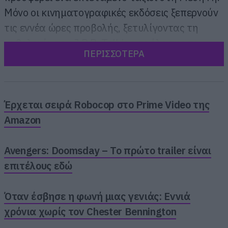
Μόνο οι κινηματογραφικές εκδόσεις ξεπερνούν
τις εννέα ώρες προβολής, ξετυλίγοντας τη
μυθολογία του J.R.R. Tolkien σε όλο της το
ΠΕΡΙΣΣΟΤΕΡΑ
μεγαλείο.
Έρχεται σειρά Robocop στο Prime Video της
Amazon
Avengers: Doomsday – Το πρώτο trailer είναι
επιτέλους εδώ
Όταν έσβησε η φωνή μιας γενιάς: Εννιά
χρόνια χωρίς τον Chester Bennington