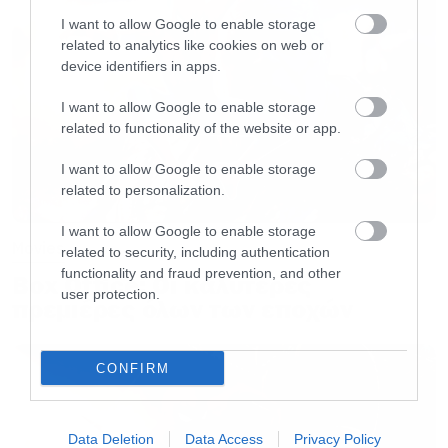
δεδομένη, αφού τον Δεκέμβριο του 2027 θα
I want to allow Google to enable storage
related to analytics like cookies on web or
βγει στις αίθουσες το The Hunt For Gollum, σε
device identifiers in apps.
σκηνοθεσία Άντι Σέρκις, με τον Πίτερ Τζάκσον
I want to allow Google to enable storage
και την ομάδα του να βρίσκονται στην
related to functionality of the website or app.
παραγωγή και το σενάριο.
I want to allow Google to enable storage
related to personalization.
I want to allow Google to enable storage
Movies
related to security, including authentication
functionality and fraud prevention, and other
Box Office: Οι καλύτερες
user protection.
πρεμιέρες όλων των εποχών
CONFIRM
Data Deletion
Data Access
Privacy Policy