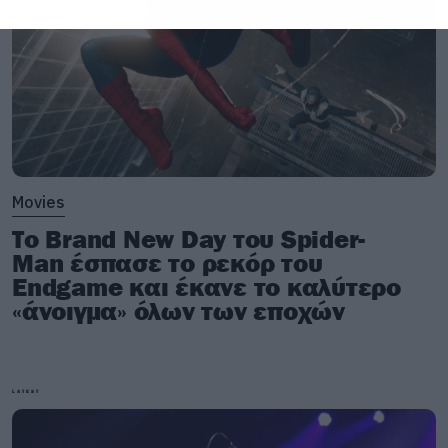
Movies
Το Brand New Day του Spider-
Man έσπασε το ρεκόρ του
Endgame και έκανε το καλύτερο
«άνοιγμα» όλων των εποχών
LATEST