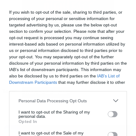
σκηνές που δεν χρησιμοποιήσαμε ποτέ; Η
If you wish to opt-out of the sale, sharing to third parties, or
απάντηση είναι όχι
», λέει στο Empire.
processing of your personal or sensitive information for
«
Υπάρχουν μικρά κομμάτια εδώ κι εκεί, ναι.
targeted advertising by us, please use the below opt-out
section to confirm your selection. Please note that after your
Αλλά αν έκανες ένα extended-extended cut,
opt-out request is processed you may continue seeing
όπως κι αν το έλεγες, θα ήταν απογοητευτικό.
interest-based ads based on personal information utilized by
us or personal information disclosed to third parties prior to
Θα ήταν ουσιαστικά το extended cut με λίγα
your opt-out. You may separately opt-out of the further
δευτερόλεπτα παραπάνω από κάτι. Δεν θα άξιζε
disclosure of your personal information by third parties on the
IAB’s list of downstream participants. This information may
τον κόπο
».
also be disclosed by us to third parties on the
IAB’s List of
Downstream Participants
that may further disclose it to other
Η φημολογία, όπως εξηγεί, ξεκίνησε από
third parties.
Tags:
LORD OF THE RINGS
αναφορές σε σκηνές που όντως γυρίστηκαν
Please note that this website/app uses one or more Google
Personal Data Processing Opt Outs
services and may gather and store information including but
αλλά δεν προβλήθηκαν ποτέ, όπως ο νεαρός,
not limited to your visit or usage behaviour. You may click to
I want to opt-out of the Sharing of my
ξυρισμένος Aragorn στο φλερτ του με την
personal data.
grant or deny consent to Google and its third-party tags to
Opted In
MOVIES
Arwen. «Υπήρχε αυτό, ναι, στη Lothlórien»,
use your data for below specified purposes in below Google
consent section.
I want to opt-out of the Sale of my
επιβεβαιώνει η συν-σεναριογράφος Philippa