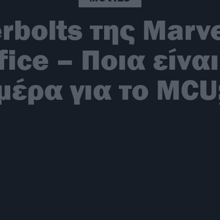
rbolts της Marv
fice – Ποια είνα
μέρα για το MCU