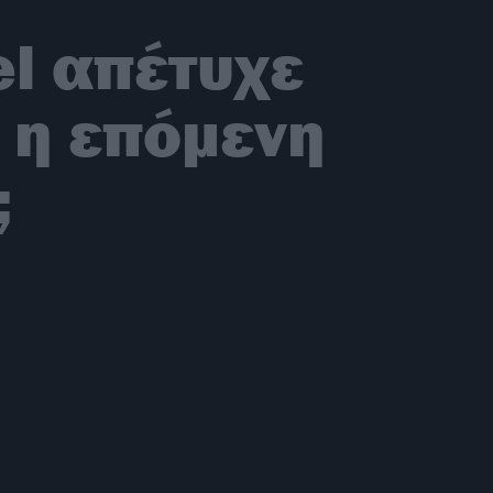
el απέτυχε
ι η επόμενη
;