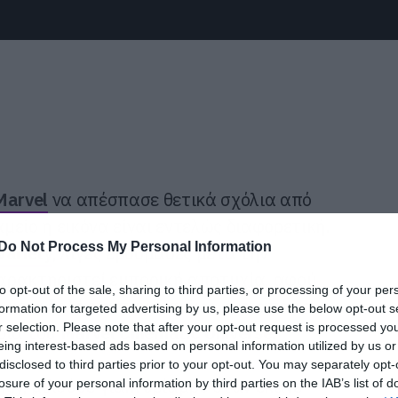
Marvel
να απέσπασε θετικά σχόλια από
αμείο η εικόνα είναι εντελώς διαφορετική.
Do Not Process My Personal Information
Variety
, λίγες εβδομάδες μετά την
 χαρακτηριστεί εμπορική αποτυχία, αφού
to opt-out of the sale, sharing to third parties, or processing of your per
μύρια δολάρια παγκοσμίως, ένα από τα
formation for targeted advertising by us, please use the below opt-out s
r selection. Please note that after your opt-out request is processed y
ρία του
Marvel Cinematic Universe
.
eing interest-based ads based on personal information utilized by us or
disclosed to third parties prior to your opt-out. You may separately opt-
sney, μιλούσε για… θρίαμβο όταν έκανε
losure of your personal information by third parties on the IAB’s list of