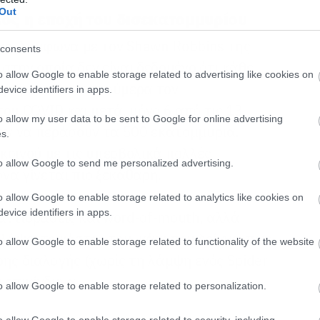
Out
έλος η εποχή του δισεκατομμυρίου
ική. Σύμφωνα με τον Shawn Robbins της
consents
 στην οποία δεν είναι δεδομένο ότι κάθε
o allow Google to enable storage related to advertising like cookies on
μμύριο». Και τα νούμερα τον
evice identifiers in apps.
ου COVID και μετά, μόνο 6 από τις 13
o allow my user data to be sent to Google for online advertising
ν να περάσουν τα 500 εκατομμύρια.
s.
κοινού με τις υπερβολικά πολλές
to allow Google to send me personalized advertising.
όνα γίνεται πιο ξεκάθαρη.
o allow Google to enable storage related to analytics like cookies on
evice identifiers in apps.
 αντιδράσεις και word-of-mouth, αλλά
λύψει το κόστος του, κάτι που δείχνει πως
o allow Google to enable storage related to functionality of the website
ης διαλογής (χωρίς τη λάμψη ενός Spider-
 επικίνδυνα.
o allow Google to enable storage related to personalization.
o allow Google to enable storage related to security, including