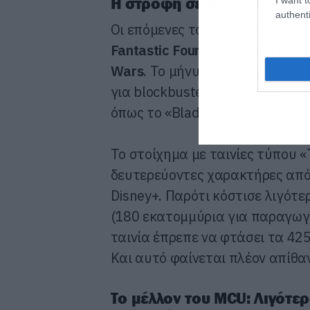
Η στροφή σε σίγουρα χαρτι
authenti
Οι επόμενες ταινίες της Marve
Fantastic Four
,
Avengers: Doom
Wars
. Το μήνυμα είναι ξεκάθαρ
για blockbuster με εγγυημένη ε
όπως το «Blade» μένουν στάσι
Το στοίχημα με ταινίες τύπου 
δευτερεύοντες χαρακτήρες από 
Disney+. Παρότι κόστισε λιγότ
(180 εκατομμύρια για παραγωγή
ταινία έπρεπε να φτάσει τα 425
Και αυτό φαίνεται πλέον απίθα
Το μέλλον του MCU: Λιγότε