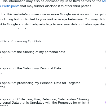
. This information may also be disclosed by us to third parties on the
IA
ς τη «
πρώτο και καλύτερο δείγμα της νέας
Participants
that may further disclose it to other third parties.
εμά
». Όμως η πραγματικότητα
 that this website/app uses one or more Google services and may gath
ναι το reboot του MCU, τότε ίσως
including but not limited to your visit or usage behaviour. You may click 
 to Google and its third-party tags to use your data for below specifi
ogle consent section.
l Data Processing Opt Outs
o opt-out of the Sharing of my personal data.
In
o opt-out of the Sale of my Personal Data.
In
to opt-out of processing my Personal Data for Targeted
ing.
In
o opt-out of Collection, Use, Retention, Sale, and/or Sharing
ersonal Data that Is Unrelated with the Purposes for which it
lected.