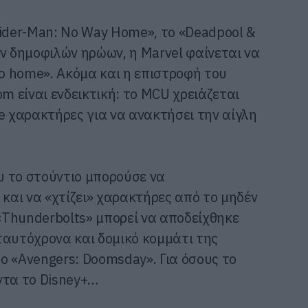
pider-Man: No Way Home», το «Deadpool &
ων δημοφιλών ηρώων, η Marvel φαίνεται να
go home». Ακόμα και η επιστροφή του
om είναι ενδεικτική: το MCU χρειάζεται
e χαρακτήρες για να ανακτήσει την αίγλη
ου το στούντιο μπορούσε να
 και να «χτίζει» χαρακτήρες από το μηδέν
 «Thunderbolts» μπορεί να αποδείχθηκε
ταυτόχρονα και δομικό κομμάτι της
ο «Avengers: Doomsday». Για όσους το
ντα το Disney+…