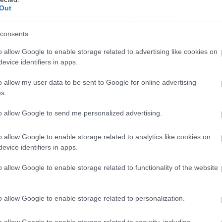
Out
ner Bros στον σκηνοθέτη Todd Philips
πρώτη ανάγνωση ήταν λογικό, με
consents
λύ μεγάλη επιτυχία της πρώτης ταινίας
o allow Google to enable storage related to advertising like cookies on
ν τριλογία του Hangover για την ίδια
evice identifiers in apps.
o allow my user data to be sent to Google for online advertising
s.
στο Variety
,
ότι η κραυγαλέα απουσία του
to allow Google to send me personalized advertising.
 Gunn και Peter Safran από την πρεμιέρα
 έναν από τους μεγαλύτερους χαρακτήρες
o allow Google to enable storage related to analytics like cookies on
ουργική δυναμική που διαδραματίστηκε
evice identifiers in apps.
της Warner Bros.
o allow Google to enable storage related to functionality of the website
ι καμία σχέση με την DC κατά τη διάρκεια
o allow Google to enable storage related to personalization.
ει ένας ατζέντης που ήταν κοντά στον
o allow Google to enable storage related to security, including