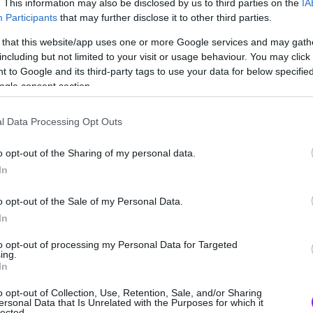
. This information may also be disclosed by us to third parties on the
IA
το τριήμερο δεν έφτασαν καν τα 40
Participants
that may further disclose it to other third parties.
οσό των 450 εκατομμυρίων δολαρίων που
 that this website/app uses one or more Google services and may gath
 της τα έξοδα, μοιάζει πλέον με μακρινό
including but not limited to your visit or usage behaviour. You may click 
 to Google and its third-party tags to use your data for below specifi
ogle consent section.
l Data Processing Opt Outs
o opt-out of the Sharing of my personal data.
In
o opt-out of the Sale of my Personal Data.
In
to opt-out of processing my Personal Data for Targeted
ing.
In
o opt-out of Collection, Use, Retention, Sale, and/or Sharing
ersonal Data that Is Unrelated with the Purposes for which it
lected.