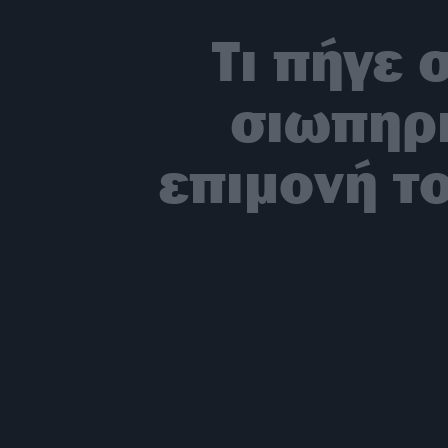
Τι πήγε 
σιωπηρή
επιμονή τ