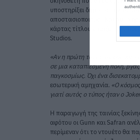
σκηνοθέτη που απέφυγε κάθε συ
authenti
υποστηρίξει δημόσια την ταινία σ
αποστασιοποιηθεί. Και αυτό ήρ
κάρτας τίτλου έπαιζε στην πρε
Studios.
«Αν η πρώτη ταινία αφορούσε κ
σε μια καταπιεσμένη πόλη, βγάζ
παγκοσμίως. Όχι ένα δισεκατομ
εσωτερική αμηχανία.
«Ο κόσμος
γιατί αυτός ο τύπος ήταν ο Joke
Η παραγωγή της ταινίας ξεκίνη
αφότου οι Gunn και Safran ανέλ
περίμεναν ότι το ντουέτο θα πα