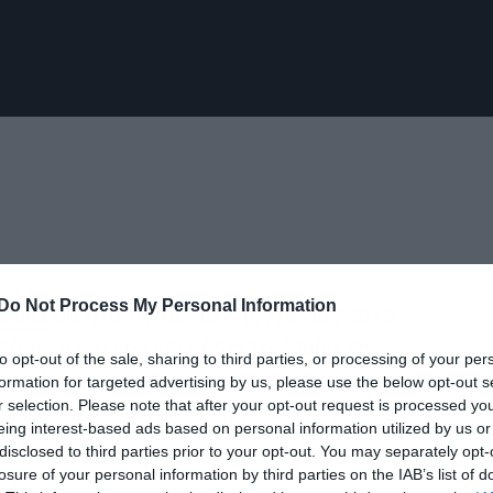
Do Not Process My Personal Information
 Deux
θα ήταν η ταινία της χρονιάς και ο
φτάσει ή και να ξεπεράσει τα έσοδα της
to opt-out of the sale, sharing to third parties, or processing of your per
ρισκόμαστε σχεδόν μία εβδομάδα μετά
formation for targeted advertising by us, please use the below opt-out s
r selection. Please note that after your opt-out request is processed y
 για μία από τις μεγαλύτερες αποτυχίες
eing interest-based ads based on personal information utilized by us or
disclosed to third parties prior to your opt-out. You may separately opt-
losure of your personal information by third parties on the IAB’s list of