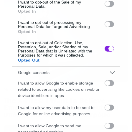
το παρόν πάντως δεν υπάρχει ημερομηνία
consent section.
I want to opt-out of the Sale of my
Personal Data.
πρεμιέρα για την Ελλάδα.
Opted In
I want to opt-out of processing my
Ας αρκεστούμε προς το παρόν στο trailer.
Personal Data for Targeted Advertising.
Opted In
I want to opt-out of Collection, Use,
Retention, Sale, and/or Sharing of my
Personal Data that Is Unrelated with the
Purposes for which it was collected.
Opted Out
Google consents
I want to allow Google to enable storage
Movies
related to advertising like cookies on web or
device identifiers in apps.
The X-Files: I Want to Believe –
Επιστρέφει με director’s cut που
I want to allow my user data to be sent to
υπόσχεται περισσότερο τρόμο
Google for online advertising purposes.
I want to allow Google to send me
personalized advertising.