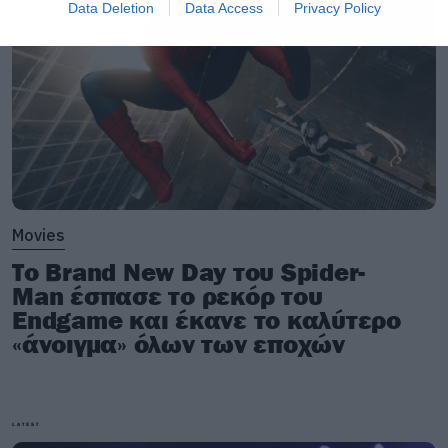
Data Deletion
Data Access
Privacy Policy
Movies
Το Brand New Day του Spider-
Man έσπασε το ρεκόρ του
Endgame και έκανε το καλύτερο
«άνοιγμα» όλων των εποχών
LATEST