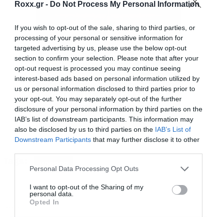
Roxx.gr -
Do Not Process My Personal Information
Το κορίτσι που είναι ασθενής της ψυχολόγου,
If you wish to opt-out of the sale, sharing to third parties, or
processing of your personal or sensitive information for
για μία τριετία, υποστηρίζει ότι έχει κυριευτεί
targeted advertising by us, please use the below opt-out
από έναν δαίμονα και ο παρουσιαστής, επιμένει
section to confirm your selection. Please note that after your
opt-out request is processed you may continue seeing
παρά τις αντιρρήσεις της ψυχολόγου, να φέρει
interest-based ads based on personal information utilized by
το κορίτσι τον δαίμονα στο προσκήνιο. Και
us or personal information disclosed to third parties prior to
όπως μπορείτε πολύ καλά να φανταστείτε, από
your opt-out. You may separately opt-out of the further
disclosure of your personal information by third parties on the
εκεί και πέρα κυριαρχεί το χάος.
IAB’s list of downstream participants. This information may
also be disclosed by us to third parties on the
IAB’s List of
Downstream Participants
that may further disclose it to other
Το εντυπωσιακό με την ταινία, είναι ότι με
third parties.
πάνω από 50 κριτικές, έχει το απόλυτο 100%
Tags:
HORROR
Please note that this website/app uses one or more Google
Personal Data Processing Opt Outs
στο rotten tomatoes, κάτι που φυσικά μας έχει
services and may gather and store information including but
κινήσει την περιέργεια και περιμένουμε πως και
not limited to your visit or usage behaviour. You may click to
I want to opt-out of the Sharing of my
personal data.
grant or deny consent to Google and its third-party tags to
πως να γίνει διαθέσιμη και στα μέρη μας. Προς
Opted In
use your data for below specified purposes in below Google
MOVIES