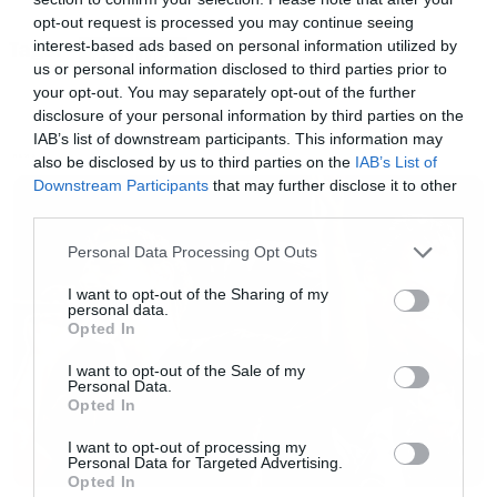
opt-out request is processed you may continue seeing
interest-based ads based on personal information utilized by
Tags:
METALLICA
us or personal information disclosed to third parties prior to
your opt-out. You may separately opt-out of the further
disclosure of your personal information by third parties on the
IAB’s list of downstream participants. This information may
Πάνε αυτά! Διαβάστε το γιατί…
also be disclosed by us to third parties on the
IAB’s List of
NEWS
Downstream Participants
that may further disclose it to other
third parties.
Το Orion ήταν το φεστιβάλ, που διοργάνωσαν οι
Please note that this website/app uses one or more Google
Metallica το 2012 και το 2013 σε Ατλάντικ Σίτι
Personal Data Processing Opt Outs
services and may gather and store information including but
και Ντιτρόιτ αντίστοιχα.
not limited to your visit or usage behaviour. You may click to
I want to opt-out of the Sharing of my
personal data.
grant or deny consent to Google and its third-party tags to
Opted In
use your data for below specified purposes in below Google
Και είχε τους ίδιους ως headliners και πολλά
consent section.
I want to opt-out of the Sale of my
άλλα μεγάλα ονόματα από διάφορα είδη
Personal Data.
Opted In
μουσικής και διάφορα event και άλλα τέτοια
I want to opt-out of processing my
ωραία.
Personal Data for Targeted Advertising.
Opted In