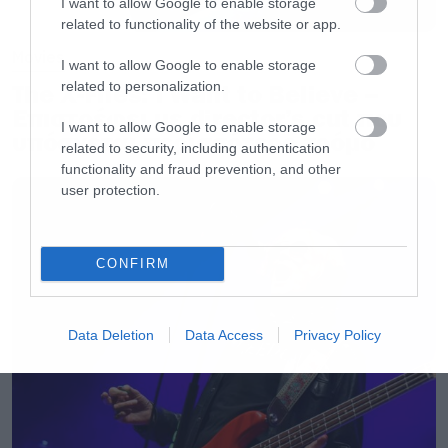
I want to allow Google to enable storage
ζωντανοί συναυλιακά στη χώρα. Και ελπίζω να
related to functionality of the website or app.
βγούμε σύντομα σε περιοδεία. Μου φαίνεται
Movies
I want to allow Google to enable storage
σαν να έχουν περάσει αιώνες από την
related to personalization.
The X-Files: I Want to Believe –
τελευταία φορά που κάναμε κανονική
Επιστρέφει με director’s cut που
I want to allow Google to enable storage
υπόσχεται περισσότερο τρόμο
περιοδεία. Θα γίνει όμως ξανά. Μέχρι τότε
related to security, including authentication
functionality and fraud prevention, and other
αράξτε με τους φίλους σας και δείτε το dvd του
user protection.
Through the never» ήταν τα παρήγορα λόγια
του Hetfield στους αμερικανούς φίλους του
συγκροτήματος.
CONFIRM
Να θυμίσουμε βέβαια ότι και η ταινία έβαλε
Data Deletion
Data Access
Privacy Policy
«μέσα» τους Metallica αφού η πορεία της στο
box office ήταν απογοητευτική.