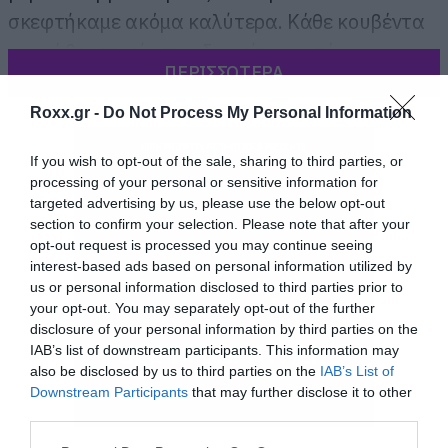
σκεφτήκαμε ακόμα καλύτερα. Κάθε κουβέντα
και κάθε ιστορία που διηγείται αυτός ο
ΠΕΡΙΣΣΟΤΕΡΑ
άνθρωπος είναι σημαντική.
Roxx.gr -
Do Not Process My Personal Information
If you wish to opt-out of the sale, sharing to third parties, or
processing of your personal or sensitive information for
targeted advertising by us, please use the below opt-out
section to confirm your selection. Please note that after your
opt-out request is processed you may continue seeing
interest-based ads based on personal information utilized by
us or personal information disclosed to third parties prior to
your opt-out. You may separately opt-out of the further
disclosure of your personal information by third parties on the
IAB’s list of downstream participants. This information may
also be disclosed by us to third parties on the
IAB’s List of
Downstream Participants
that may further disclose it to other
third parties.
Please note that this website/app uses one or more Google