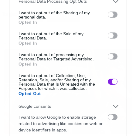
Personal Data Processing Opt Outs
services and may gather and store information including but
not limited to your visit or usage behaviour. You may click to
I want to opt-out of the Sharing of my
Tags:
LEMMY
MOTORHEAD
personal data.
grant or deny consent to Google and its third-party tags to
Opted In
Διαβάστε λοιπόν τι λέει για τo αν σκοπεύει να
use your data for below specified purposes in below Google
consent section.
συνταξιοδοτηθεί, για τα απίθανα μέρη που
I want to opt-out of the Sale of my
Personal Data.
έβρισκε ναρκωτικά για τον Jimmy Hendrix, για
Opted In
NEWS
τον Lars Ulrich, τον Dave Grohl και ένα σωρό
I want to opt-out of processing my
Personal Data for Targeted Advertising.
άλλα πράγματα.
Opted In
I want to opt-out of Collection, Use,
Είναι απολαυστικός.
Retention, Sale, and/or Sharing of my
Personal Data that Is Unrelated with the
Purposes for which it was collected.
Opted Out
Υπάρχει κόσμος που λέει ότι όπως με τους
AC/DC και τους Slayer ξέρεις πάντα τι θα
Google consents
ακούσεις ότι όταν βάζεις ένα άλμπουμ των
I want to allow Google to enable storage
Motorhead. Συμφωνείς και αν ναι θα το
related to advertising like cookies on web or
device identifiers in apps.
άλλαζες αυτό;