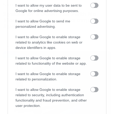
News
I want to allow my user data to be sent to
Google for online advertising purposes.
Ναι συμφωνώ και νομίζω ότι είναι δικό μου
System of a Down και Faith No
More μαζί σε περιοδεία στην
λάθος. Θεωρώ τους Motorhead μία καλώς
I want to allow Google to send me
Αυστραλία
personalized advertising.
εννοούμενη δικτατορία. Αν όλοι συμφωνούν ότι
πρέπει να κάνουμε κάτι άλλο, θα το κάνουμε,
I want to allow Google to enable storage
related to analytics like cookies on web or
αλλά είχα να αντιμετωπίσω τέτοια κατάσταση
device identifiers in apps.
LATEST
στην καριέρα μου περίπου τρεις φορές.
I want to allow Google to enable storage
related to functionality of the website or app.
Ήθελες το Aftershock να μοιάζει με το The
World is Yours ή να είναι τελείως διαφορετικό;
I want to allow Google to enable storage
related to personalization.
Ποτέ δεν φτιάχνουμε τέτοιο πλάνο. Απλά
I want to allow Google to enable storage
related to security, including authentication
μπαίνουμε σε ένα δωμάτιο και παίζουμε. Δεν
functionality and fraud prevention, and other
είμαστε τύποι που κάνουν κάτι απλά για να
user protection.
έχουν να το λένε στα παιδιά τους. Ποτέ δεν