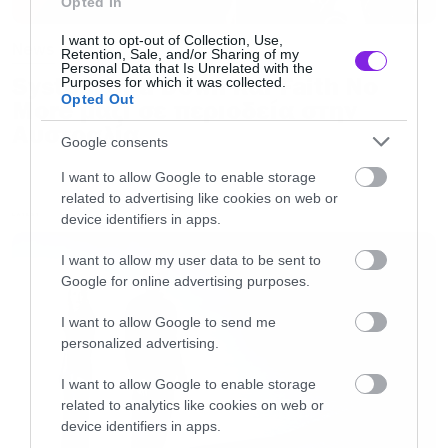
Opted In
κατά τη διάρκεια μιας προσωρινής κατάστασης
I want to opt-out of Collection, Use,
News
έλλειψης σωστής κρίσης από την μεριά του και
Retention, Sale, and/or Sharing of my
Personal Data that Is Unrelated with the
μόνο. Για να είμαστε ξεκάθαροι, το πλήρες line
System of a Down και Faith No
Purposes for which it was collected.
Opted Out
More μαζί σε περιοδεία στην
up των Serj, Daron, Shavo και John θα
Αυστραλία
εμφανιστεί κανονικά στις επερχόμενες
Google consents
συναυλίες. Με σεβασμό στη νέα μουσική των
I want to allow Google to enable storage
SOAD, παρόλο που δεν έχουμε κάποιο
related to advertising like cookies on web or
device identifiers in apps.
LATEST
χρονοδιάγραμμα για νέο άλμπουμ, όλοι
πιστεύουμε ότι το να το κάνουμε οι τέσσερις
I want to allow my user data to be sent to
Google for online advertising purposes.
μας είναι ο τρόπος να με είμαστε αληθινοί προς
την μπάντα και τους οπαδούς.
I want to allow Google to send me
personalized advertising.
Το θέμα λοιπόν λύθηκε αλλά μάλλον πήραμε
I want to allow Google to enable storage
related to analytics like cookies on web or
μία μικρή γεύση για τους λόγους της τεράστιας
device identifiers in apps.
καθυστέρησης στο νέο άλμπουμ των System of