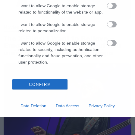
I want to allow Google to enable storage
a down.
related to functionality of the website or app.
I want to allow Google to enable storage
Movies
related to personalization.
The X-Files: I Want to Believe –
I want to allow Google to enable storage
Επιστρέφει με director’s cut που
related to security, including authentication
υπόσχεται περισσότερο τρόμο
functionality and fraud prevention, and other
user protection.
CONFIRM
Data Deletion
Data Access
Privacy Policy