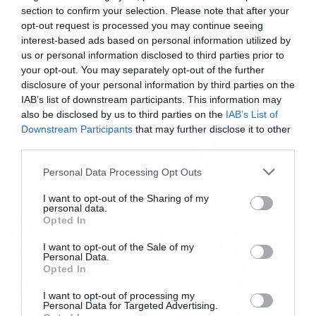
section to confirm your selection. Please note that after your
opt-out request is processed you may continue seeing
interest-based ads based on personal information utilized by
Tags:
Προφανώς δηλαδή ήταν κομμάτια.
us or personal information disclosed to third parties prior to
SYSTEM OF A DOWN
your opt-out. You may separately opt-out of the further
disclosure of your personal information by third parties on the
Η περιοδεία του συγκροτήματος θα γίνει
IAB’s list of downstream participants. This information may
also be disclosed by us to third parties on the
IAB’s List of
κανονικά, ενώ όπως τονίζεται το νέο άλμπουμ,
NEWS
Downstream Participants
that may further disclose it to other
αν και όταν έρθει θα γίνει από τους τέσσερις
third parties.
τους.
Please note that this website/app uses one or more Google
Personal Data Processing Opt Outs
services and may gather and store information including but
not limited to your visit or usage behaviour. You may click to
I want to opt-out of the Sharing of my
Η ανακοίνωση:
personal data.
grant or deny consent to Google and its third-party tags to
Opted In
use your data for below specified purposes in below Google
consent section.
Νωρίτερα, ο Shavo έκανε κάποιες δηλώσεις στην
I want to opt-out of the Sale of my
Personal Data.
προσωπική του σελίδα στο Facebook οι οποίες
Opted In
δεν αντανακλούν τα συλλογικά συναισθήματα
I want to opt-out of processing my
Personal Data for Targeted Advertising.
της μπάντας. Ήταν παραπλανητικές και έγιναν