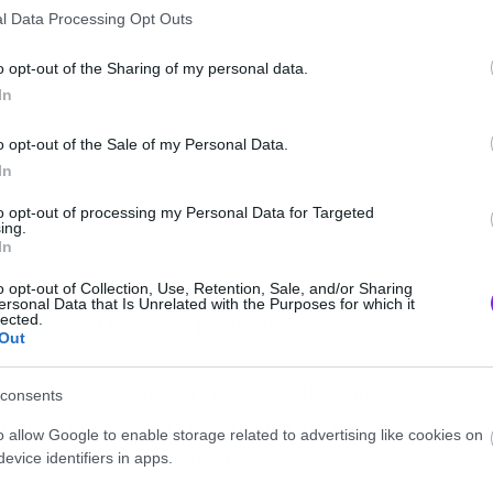
l Data Processing Opt Outs
o opt-out of the Sharing of my personal data.
In
o opt-out of the Sale of my Personal Data.
In
to opt-out of processing my Personal Data for Targeted
ing.
In
κός είναι η αλήθεια και μερικές φορές
o opt-out of Collection, Use, Retention, Sale, and/or Sharing
ersonal Data that Is Unrelated with the Purposes for which it
lected.
ράξεις, αλλά τώρα με δικαιώνει.
Out
er υπάρχει το κομμάτι με το όνομα Cancer
consents
φωνα με τον ίδιο την αρρώστια του
o allow Google to enable storage related to advertising like cookies on
η ενημέρωση του κοινού.
evice identifiers in apps.