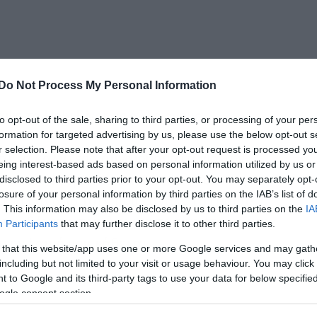
Do Not Process My Personal Information
ψε το Holy Diver με άλλο όνομα.
to opt-out of the sale, sharing to third parties, or processing of your per
formation for targeted advertising by us, please use the below opt-out s
r selection. Please note that after your opt-out request is processed y
και τα καλύτερα συναισθήματα για τον
eing interest-based ads based on personal information utilized by us or
 τίποτα ο άνθρωπος και κάποιες του
disclosed to third parties prior to your opt-out. You may separately opt-
losure of your personal information by third parties on the IAB’s list of
ς, αλλά από τότε που έβγαλε το tribute
. This information may also be disclosed by us to third parties on the
IA
τον θάνατο του, λες και το είχε έτοιμο και
Participants
that may further disclose it to other third parties.
στον λαιμό μου κάθεται.
 that this website/app uses one or more Google services and may gath
including but not limited to your visit or usage behaviour. You may click 
 to Google and its third-party tags to use your data for below specifi
ogle consent section.