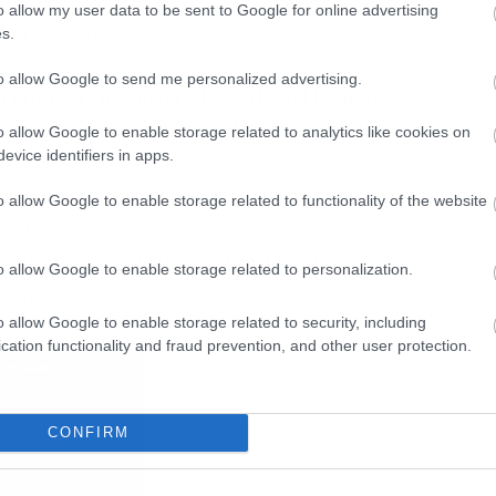
o allow my user data to be sent to Google for online advertising
αφήνω στην άκρη.
s.
to allow Google to send me personalized advertising.
το κομμάτι πάνω στο Holy diver.Ή αφού το
Το κάνω ως φόρο τιμής. Μη δίνεις τροφή σε
o allow Google to enable storage related to analytics like cookies on
evice identifiers in apps.
o allow Google to enable storage related to functionality of the website
eight=”360″
d/3Is8BeZ3g8E” frameborder=”0″
o allow Google to enable storage related to personalization.
ame]
o allow Google to enable storage related to security, including
cation functionality and fraud prevention, and other user protection.
CONFIRM