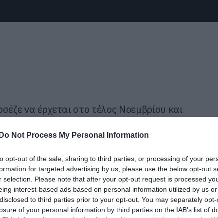
σέζε να έρχεται στο τέλος Νοεμβρίου και
σχολήσει μέχρι και την περίοδο των
Do Not Process My Personal Information
αι για τον πιο βαρβάτο μήνα της ιστορίας
to opt-out of the sale, sharing to third parties, or processing of your per
formation for targeted advertising by us, please use the below opt-out s
r selection. Please note that after your opt-out request is processed y
ην πρεμιέρα του Witcher, της σειράς που
eing interest-based ads based on personal information utilized by us or
α για την πλατφόρμα, τη δεύτερη σεζόν
disclosed to third parties prior to your opt-out. You may separately opt-
 You ενώ έχουμε και χαμό από ταινίες.
losure of your personal information by third parties on the IAB’s list of