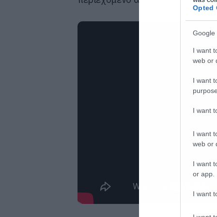
Opted 
Google 
I want t
web or d
I want t
purpose
I want 
I want t
web or d
I want t
or app.
I want t
I want t