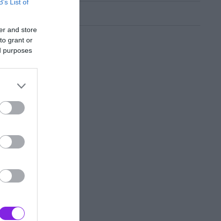
B’s List of
er and store
to grant or
ed purposes