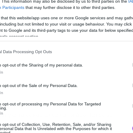
. This information may also be disclosed by us to third parties on the
IA
Participants
that may further disclose it to other third parties.
 that this website/app uses one or more Google services and may gath
including but not limited to your visit or usage behaviour. You may click 
 to Google and its third-party tags to use your data for below specifi
ogle consent section.
l Data Processing Opt Outs
o opt-out of the Sharing of my personal data.
In
o opt-out of the Sale of my Personal Data.
In
to opt-out of processing my Personal Data for Targeted
με τη Σκάρλετ Γιόχανσον και τον Άνταμ
ing.
In
αι για τα όσκαρ αλλά και οι Δύο Πάπες με
το trailer και αμέσως μετά η λίστα με το
o opt-out of Collection, Use, Retention, Sale, and/or Sharing
ersonal Data that Is Unrelated with the Purposes for which it
lected.