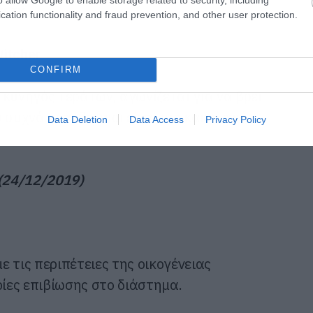
FLIX
cation functionality and fraud prevention, and other user protection.
itcher
CONFIRM
κυνηγός τεράτων, αγωνίζεται για να βρει
 συχνά οι άνθρωποι είναι πιο κακοί από
Data Deletion
Data Access
Privacy Policy
 (24/12/2019)
 τις περιπέτειες της οικογένειας
ρίες επιβίωσης στο διάστημα.