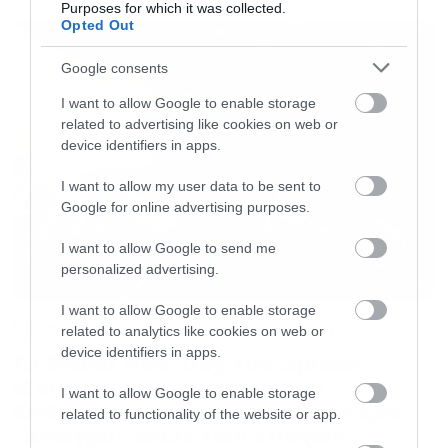
Purposes for which it was collected.
Άλλος Κόσμος του Χριστόφορου Παπακαλιάτη.
Opted Out
Google consents
I want to allow Google to enable storage
related to advertising like cookies on web or
device identifiers in apps.
I want to allow my user data to be sent to
Google for online advertising purposes.
I want to allow Google to send me
personalized advertising.
I want to allow Google to enable storage
Movies
related to analytics like cookies on web or
device identifiers in apps.
Το Brand New Day του Spider-
Man έσπασε το ρεκόρ του
I want to allow Google to enable storage
Endgame και έκανε το καλύτερο
related to functionality of the website or app.
«άνοιγμα» όλων των εποχών