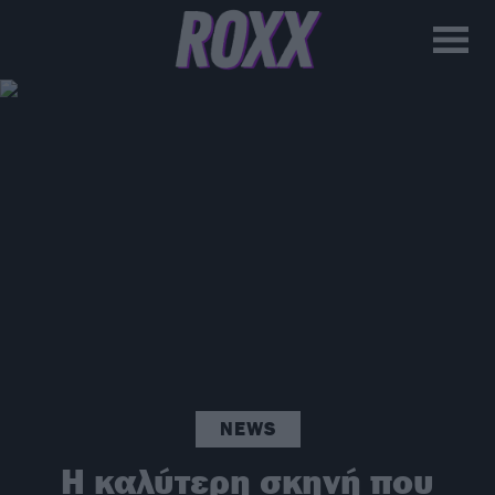
NEWS
H καλύτερη σκηνή που