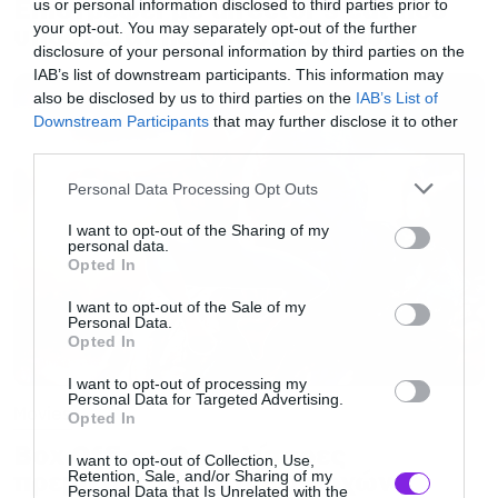
Επιστρέφει με director’s cut που
us or personal information disclosed to third parties prior to
Γιοακίν Φινιξ.
υπόσχεται περισσότερο τρόμο
your opt-out. You may separately opt-out of the further
disclosure of your personal information by third parties on the
IAB’s list of downstream participants. This information may
Η αρχική διάρκεια της ταινίας ήταν περίπου
also be disclosed by us to third parties on the
IAB’s List of
δυόμισι ώρες κάτι που σημαίνει ότι έμειναν έξω
Downstream Participants
that may further disclose it to other
third parties.
αρκετές σκηνές στο τελικό μοντάζ, αλλά όπως
Please note that this website/app uses one or more Google
εξηγεί ο Τοντ Φίλιπς στη συνέντευξη που
Personal Data Processing Opt Outs
services and may gather and store information including but
μπορείτε να
διαβάσετε εδώ
, δεν του αρέσουν
not limited to your visit or usage behaviour. You may click to
I want to opt-out of the Sharing of my
personal data.
καθόλου τα director’s cut και η εκδοχή που
grant or deny consent to Google and its third-party tags to
Opted In
use your data for below specified purposes in below Google
έφτασε στους κινηματογράφους είναι και η
consent section.
I want to opt-out of the Sale of my
τελική.
Personal Data.
Opted In
I want to opt-out of processing my
Η ταινία προβάλλεται ακόμα στους
Personal Data for Targeted Advertising.
Movies
Opted In
κινηματογράφους και στην Ελλάδα αναμένεται
Box Office: Οι καλύτερες
μέσα στις επόμενες ημέρες να γίνει η πιο
I want to opt-out of Collection, Use,
πρεμιέρες όλων των εποχών
Retention, Sale, and/or Sharing of my
εμπορική της δεκαετίας ξεπερνώντας το Ένας
Personal Data that Is Unrelated with the