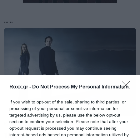
MOVIES
Πρόκειται για μία σκηνή με τον Άρθουρ Φλεκ
και τον Ράνταλ, την ώρα που πηγαίνουν στο
γραφείο των κλόουν.
Roxx.gr -
Do Not Process My Personal Information
«Κατά τη διάρκεια των γυρισμάτων σκεφτήκαμε
ότι ήταν από τις καλύτερες σκηνές που
If you wish to opt-out of the sale, sharing to third parties, or
γυρίσαμε. Πάντα μου άρεσε πάρα πολύ. Και
processing of your personal or sensitive information for
targeted advertising by us, please use the below opt-out
μετά μου λέει ότι θα κοπεί. Σκέφτηκα ότι δεν το
section to confirm your selection. Please note that after your
Movies
εννοούσε αλλά όταν είδα το τελικό αποτέλεσμα
opt-out request is processed you may continue seeing
The X-Files: I Want to Believe –
interest-based ads based on personal information utilized by
κατάλαβα τον λόγο. Ήταν προφανές»
δήλωσε ο