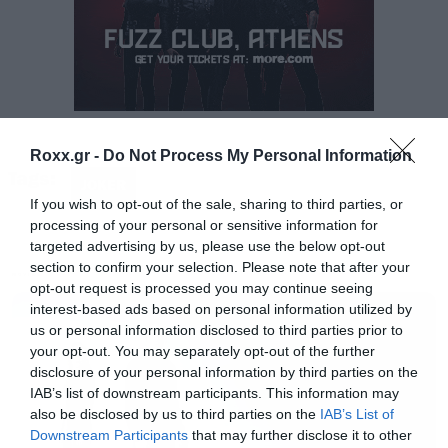
Roxx.gr -
Do Not Process My Personal Information
Tags:
JOKER
If you wish to opt-out of the sale, sharing to third parties, or
processing of your personal or sensitive information for
Με αυτούς τους ρυθμούς και
μετά την εισβολή
targeted advertising by us, please use the below opt-out
section to confirm your selection. Please note that after your
αστυνομικών σε αίθουσες
που έγινε πρώτο
MOVIES
opt-out request is processed you may continue seeing
θέμα παντού, είναι δεδομένο ότι η ταινία του
interest-based ads based on personal information utilized by
Τοντ Φίλιπς θα φτάσει άνετα στην κορυφή και
us or personal information disclosed to third parties prior to
your opt-out. You may separately opt-out of the further
γιατί όχι να μην στοχεύσει πλέον και για το ένα
disclosure of your personal information by third parties on the
εκατομμύριο.
IAB’s list of downstream participants. This information may
also be disclosed by us to third parties on the
IAB’s List of
Downstream Participants
that may further disclose it to other