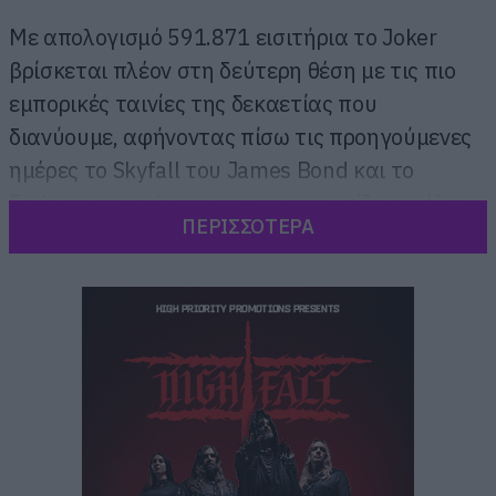
Με απολογισμό 591.871 εισιτήρια το Joker
βρίσκεται πλέον στη δεύτερη θέση με τις πιο
εμπορικές ταινίες της δεκαετίας που
διανύουμε, αφήνοντας πίσω τις προηγούμενες
ημέρες το Skyfall του James Bond και το
Endgame των Avengers και το χωρίζουν μόλις
ΠΕΡΙΣΣΟΤΕΡΑ
69.000 εισιτήρια από το Ένας άλλος Κόσμος
του Χριστόφορου Παπακαλιάτη.