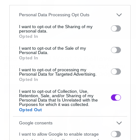
Ακολουθούν τα εισιτήρια του τετραημέρου
third parties.
όπως δημοσιεύθηκαν
στο flix.gr
.
Please note that this website/app uses one or more Google
Personal Data Processing Opt Outs
services and may gather and store information including but
not limited to your visit or usage behaviour. You may click to
I want to opt-out of the Sharing of my
«Joker»
, 82 αίθουσες στην Αθήνα, 167
personal data.
grant or deny consent to Google and its third-party tags to
Opted In
πανελλαδικά, 90.571 εισιτήρια (3η εβδομάδα) |
use your data for below specified purposes in below Google
consent section.
Movies
Σύνολο εισιτηρίων μέχρι σήμερα: 591.871
I want to opt-out of the Sale of my
Personal Data.
The X-Files: I Want to Believe –
Opted In
Επιστρέφει με director’s cut που
«Maleficent: Η Δύναμη του Σκότους»
, 88
I want to opt-out of processing my
υπόσχεται περισσότερο τρόμο
Personal Data for Targeted Advertising.
αίθουσες στην Αθήνα, 213 πανελλαδικά,
Opted In
32.179 εισιτήρια (1η εβδομάδα)
I want to opt-out of Collection, Use,
Retention, Sale, and/or Sharing of my
Personal Data that Is Unrelated with the
«Επικίνδυνες Κυρίες»
, 22 αίθουσες στην
Purposes for which it was collected.
Opted Out
Αθήνα, 49 πανελλαδικά, 11.016 εισιτήρια (1η
εβδομάδα)
Google consents
I want to allow Google to enable storage