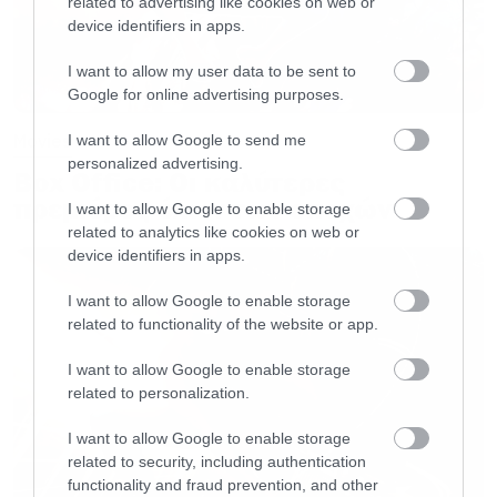
«Ενήλικοι στην Αίθουσα»
, 31 αίθουσες στην
related to advertising like cookies on web or
device identifiers in apps.
Αθήνα, 68 πανελλαδικά, 6.109 εισιτήρια (3η
εβδομάδα) | Σύνολο εισιτηρίων μέχρι σήμερα:
I want to allow my user data to be sent to
Google for online advertising purposes.
64.005
Movies
I want to allow Google to send me
personalized advertising.
«Το Μαγικό Χαλί»
, 29 αίθουσες στην Αθήνα, 57
Box Office: Οι καλύτερες
πανελλαδικά, 5.873 εισιτήρια (4η εβδομάδα) |
πρεμιέρες όλων των εποχών
I want to allow Google to enable storage
related to analytics like cookies on web or
Σύνολο εισιτηρίων μέχρι σήμερα: 35.835
device identifiers in apps.
I want to allow Google to enable storage
«Παράσιτα»
, 2 αίθουσες στην Αθήνα, 3
related to functionality of the website or app.
πανελλαδικά, 5.623 εισιτήρια (2η εβδομάδα) |
Σύνολο εισιτηρίων μέχρι σήμερα: 6.919
I want to allow Google to enable storage
related to personalization.
«Μπάτε Σκύλοι Αλέστε 2»
, 15 αίθουσες στην
I want to allow Google to enable storage
related to security, including authentication
Αθήνα, 43 πανελλαδικά, 4.577 εισιτήρια (8η
functionality and fraud prevention, and other