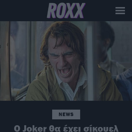
NEWS
O Joker θα έχει σίκουελ