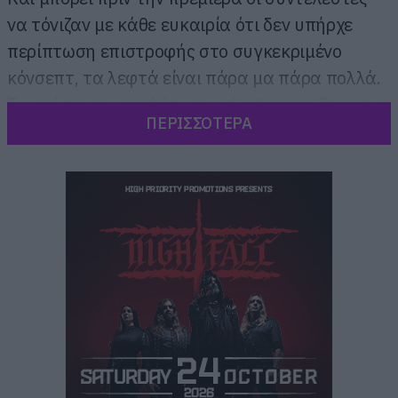
να τόνιζαν με κάθε ευκαιρία ότι δεν υπήρχε
περίπτωση επιστροφής στο συγκεκριμένο
κόνσεπτ, τα λεφτά είναι πάρα μα πάρα πολλά.
Έτσι, όπως
αποκαλύπτει το Hollywood Reporter
ΠΕΡΙΣΣΟΤΕΡΑ
αυτές τις ημέρες κλείνει η συμφωνία με τον
Τοντ Φίλιπς και τον Γιοακίν Φίνιξ για το
σίκουελ που θα συνεχίσει την ιστορία του
Άρθουρ Φλεκ.