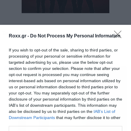
Tags:
JOKER
Roxx.gr -
Do Not Process My Personal Information
If you wish to opt-out of the sale, sharing to third parties, or
processing of your personal or sensitive information for
targeted advertising by us, please use the below opt-out
MOVIES
Το δημοσίευμα αποκαλύπτει, ότι μετά την
section to confirm your selection. Please note that after your
opt-out request is processed you may continue seeing
πρεμιέρα της ταινίας και το πολύ επιτυχημένο
interest-based ads based on personal information utilized by
πρώτο τριήμερο, ο Φίλιπς πήγε στα γραφεία
us or personal information disclosed to third parties prior to
your opt-out. You may separately opt-out of the further
του προέδρου της Warner, Τόμπι Έμεριχ και
disclosure of your personal information by third parties on the
ζήτησε να αναπτύξει τα όριτζιν στόρι για μία
IAB’s list of downstream participants. This information may
also be disclosed by us to third parties on the
IAB’s List of
σειρά από χαρακτήρες. Ο Έμεριχ δεν
Downstream Participants
that may further disclose it to other
συμφώνησε σε κάτι τόσο ευρύ, του έδωσε όμως
third parties.
το οκ να προχωρήσει με τουλάχιστον έναν