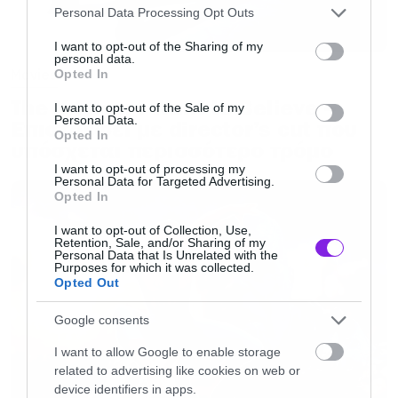
Please note that this website/app uses one or more Google
Personal Data Processing Opt Outs
χαρακτήρα.
services and may gather and store information including but
not limited to your visit or usage behaviour. You may click to
I want to opt-out of the Sharing of my
personal data.
grant or deny consent to Google and its third-party tags to
Movies
Opted In
Ο Τοντ Φίλιπς είναι ένας από τους μεγάλους
use your data for below specified purposes in below Google
κερδισμένους της ιστορίας, αφού είχε
The X-Files: I Want to Believe –
consent section.
I want to opt-out of the Sale of my
Personal Data.
Επιστρέφει με director’s cut που
ανταλλάξει την αμοιβή του για το πρότζεκτ με
Opted In
υπόσχεται περισσότερο τρόμο
μεγάλο μπόνους σε περίπτωση επιτυχίας, έτσι
I want to opt-out of processing my
θα λάβει ένα ποσό που θα αγγίζει τα 100
Personal Data for Targeted Advertising.
Opted In
εκατομμύρια δολάρια.
I want to opt-out of Collection, Use,
Retention, Sale, and/or Sharing of my
Personal Data that Is Unrelated with the
Το επόμενο διάστημα αναμένεται η οριστική
Purposes for which it was collected.
Opted Out
συμφωνία για να έχουμε και τις ανακοινώσεις.
Στο infographic που ακολουθεί μπορείτε να
Google consents
δείτε μερικά από τα οικονομικά στοιχεία της
I want to allow Google to enable storage
μεγάλης επιτυχίας του Joker.
related to advertising like cookies on web or
device identifiers in apps.