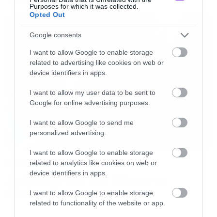
Purposes for which it was collected.
αγαπάω τον James και ξέρω ότι και αυτός
Opted Out
μεγαπάει και ενδιαφέρεται για εμένα. Μπορείς
Google consents
να το δεις όταν τα πράγματα είναι δύσκολα
I want to allow Google to enable storage
όπως αυτή η ασθένεια που απειλεί τη ζωή σου.
related to advertising like cookies on web or
Ποιος έρχεται να σταθεί δίπλα μου; Ο James».
device identifiers in apps.
I want to allow my user data to be sent to
Όπως λέει ο «εγκέφαλος» των Megadeth, μετά
Google for online advertising purposes.
την ανακοίνωση της ασθένειας του,
I want to allow Google to send me
επικοινώνησαν μαζί του ο Ozzy Osbourne και ο
personalized advertising.
Paul Stanley.
I want to allow Google to enable storage
Music
related to analytics like cookies on web or
device identifiers in apps.
Απέλυσαν τον Sid Wilson οι
Slipknot!
I want to allow Google to enable storage
related to functionality of the website or app.