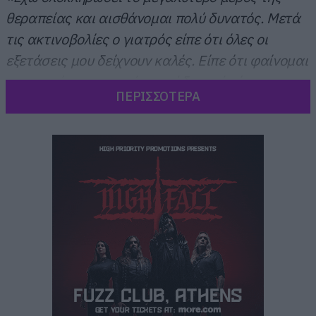
θεραπείας και αισθάνομαι πολύ δυνατός. Μετά
τις ακτινοβολίες ο γιατρός είπε ότι όλες οι
εξετάσεις μου δείχνουν καλές. Είπε ότι φαίνομαι
σαν να είμαι στο πρώτο στάδιο ενώ είμαι στο
ΠΕΡΙΣΣΟΤΕΡΑ
τρίτο. Το ίδιο είπε και ο ογκολόγος έτσι
συνεχίζουμε τις διαδικασίες».