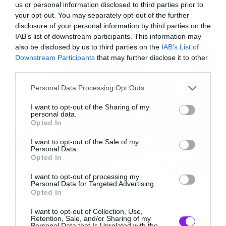
us or personal information disclosed to third parties prior to
Ο Glenn Hughes αποσύρθηκε
δουλειά για το άλμπουμ μπορεί να μπήκε σε
your opt-out. You may separately opt-out of the further
από τις ζωντανές εμφανίσεις
disclosure of your personal information by third parties on the
παύση αλλά το συγκρότημα σκοπεύει να
IAB’s list of downstream participants. This information may
κυκλοφορήσει κάποια νέα τραγούδια πριν την
also be disclosed by us to third parties on the
IAB’s List of
περιοδεία. Ο Mustaine δηλώνει ενθουσιασμένος
Downstream Participants
that may further disclose it to other
third parties.
και ανυπομονεί να ανέβει ξανά στη σκηνή.
Please note that this website/app uses one or more Google
Personal Data Processing Opt Outs
services and may gather and store information including but
Μίλησε όμως και για αυτά που τον βοήθησαν
not limited to your visit or usage behaviour. You may click to
I want to opt-out of the Sharing of my
personal data.
σε αυτή τη διαδικασία. Την οικογένεια του που
grant or deny consent to Google and its third-party tags to
Opted In
use your data for below specified purposes in below Google
είχε στο πλευρό του συνέχεια, την αγάπη των
consent section.
I want to opt-out of the Sale of my
οπαδών αλλά και τα μηνύματα που δέχθηκε.
Personal Data.
Opted In
I want to opt-out of processing my
«Δέχτηκα ένα μήνυμα από τον παλιό αδελφό
Personal Data for Targeted Advertising.
Music
Opted In
μου τον James Hetfield. Χάρηκα τόσο πολύ που
επικοινώνησε μαζί μου. Άσχετα με το τι πιστεύει
Οι λόγοι της απόλυσης του Sid
I want to opt-out of Collection, Use,
Retention, Sale, and/or Sharing of my
Wilson από τους Slipknot
ο καθένας και παρά τα όσα έχουν συμβεί,
Personal Data that Is Unrelated with the