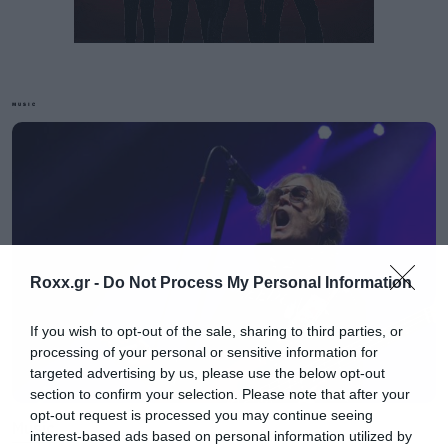
MUSIC
Οι Megadeth ακύρωσαν τις εμφανίσεις τους για
τη χρονια που διανύουμε, αλλά έχουν
ανακοινώσει ότι θα έρθουν στην Ευρώπη το
2020 μαζί με τους Five Finger Death Punch.
Roxx.gr -
Do Not Process My Personal Information
Όπως αναφέρει στο θέμα του το Rolling Stone o
If you wish to opt-out of the sale, sharing to third parties, or
Mustaine λέει ότι είχε δύο πολύ κακές μέρες
processing of your personal or sensitive information for
targeted advertising by us, please use the below opt-out
από τότε που έγινε η διάγνωση, αλλά το παρά
section to confirm your selection. Please note that after your
το γεγονός ότι ο καρκίνος δεν είναι ακόμα σε
opt-out request is processed you may continue seeing
Music
interest-based ads based on personal information utilized by
ύφεση, έχει μπει ήδη στο στάδιο ανάρρωσης. Η