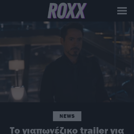
NEWS
Το γιαπωνέζικο trailer για