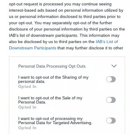
opt-out request is processed you may continue seeing
interest-based ads based on personal information utilized by
Movies
us or personal information disclosed to third parties prior to
your opt-out. You may separately opt-out of the further
The X-Files: I Want to Believe –
disclosure of your personal information by third parties on the
Επιστρέφει με director’s cut που
IAB’s list of downstream participants. This information may
υπόσχεται περισσότερο τρόμο
also be disclosed by us to third parties on the
IAB’s List of
Downstream Participants
that may further disclose it to other
third parties.
Please note that this website/app uses one or more Google
Personal Data Processing Opt Outs
services and may gather and store information including but
not limited to your visit or usage behaviour. You may click to
I want to opt-out of the Sharing of my
personal data.
grant or deny consent to Google and its third-party tags to
Opted In
use your data for below specified purposes in below Google
consent section.
I want to opt-out of the Sale of my
Personal Data.
Opted In
I want to opt-out of processing my
Personal Data for Targeted Advertising.
Opted In