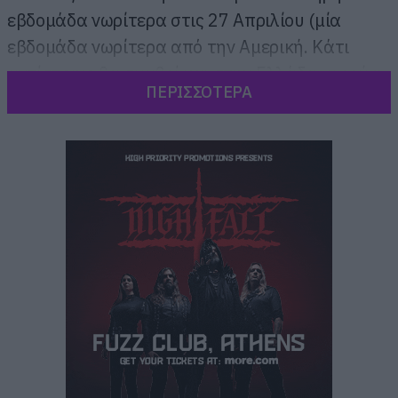
εβδομάδα νωρίτερα στις 27 Απριλίου (μία
εβδομάδα νωρίτερα από την Αμερική. Κάτι
αντίστοιχο θα συμβεί και στην Ελλάδα, αφού η
ΠΕΡΙΣΣΟΤΕΡΑ
ταινία κάνει πρεμιέρα στις 26 Απριλίου.