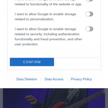
Το Brand New Day του Spider-
related to functionality of the website or app.
Man έσπασε το ρεκόρ του
Endgame και έκανε το καλύτερο
I want to allow Google to enable storage
related to personalization.
«άνοιγμα» όλων των εποχών
I want to allow Google to enable storage
related to security, including authentication
functionality and fraud prevention, and other
LATEST
user protection.
CONFIRM
Data Deletion
Data Access
Privacy Policy