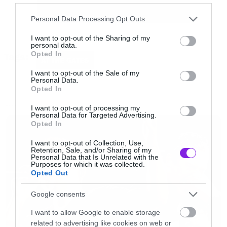
Please note that this website/app uses one or more Google
Personal Data Processing Opt Outs
services and may gather and store information including but
not limited to your visit or usage behaviour. You may click to
I want to opt-out of the Sharing of my
Ο τίτλος του άλμπουμ θα είναι At War With
personal data.
grant or deny consent to Google and its third-party tags to
Opted In
Tags:
Reality και η μπάντα το περιγράφει ως μία μίξη
use your data for below specified purposes in below Google
AT THE GATES
consent section.
του πρώιμου στυλ τους, με αυτό του Slaughter
I want to opt-out of the Sale of my
Personal Data.
of the Soul.
Opted In
I want to opt-out of processing my
NEWS
Personal Data for Targeted Advertising.
Η ανακοίνωση του συγκροτήματος:
Opted In
I want to opt-out of Collection, Use,
«
Λοιπόν, εδώ είμαστε, σχεδόν 24 χρόνια μετά
Retention, Sale, and/or Sharing of my
Personal Data that Is Unrelated with the
την γέννηση των At The gates και περίπου 18
Purposes for which it was collected.
Opted Out
χρόνια μετά το τελευταίο μας άλμπουμ,
Slaughter of the Soul. Πολλά χρόνια έχουν
Google consents
περάσει από τότε ενώ την τελευταία διετία
I want to allow Google to enable storage
related to advertising like cookies on web or
είχαμε κάνει κάποια reunion shows που μας