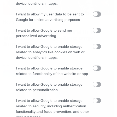
device identifiers in apps.
άλλαξαν τη ζωή.
I want to allow my user data to be sent to
Google for online advertising purposes.
News
Γιατί ετοιμάζουμε καινούργιο άλμπουμ και γιατί
τώρα θα ρωτήσετε. Αυτό που μάθαμε τα
System of a Down και Faith No
I want to allow Google to send me
personalized advertising.
More μαζί σε περιοδεία στην
τελευταία χρόνια είναι ότι μας αρέσει πολύ να
Αυστραλία
βρισκόμαστε και να παίζουμε μαζί. Μας αρέσει
I want to allow Google to enable storage
related to analytics like cookies on web or
να παίζουμε μουσική και μας αρέσει η παρέα
device identifiers in apps.
που κάνουμε ως φίλοι. Ως μουσικοί όμως
LATEST
I want to allow Google to enable storage
γραφούμε συνεχώς καινούργια πράγματα. Είναι
related to functionality of the website or app.
μέρος του ποιοι είμαστε.
I want to allow Google to enable storage
related to personalization.
Ξέρουμε πολύ καλά ότι έχουμε κάνει κατά
καιρούς κάποιες εμφατικές δηλώσεις σε
I want to allow Google to enable storage
related to security, including authentication
συνεντεύξεις μας, αλλά τα πράγματα αλλάζουν,
functionality and fraud prevention, and other
user protection.