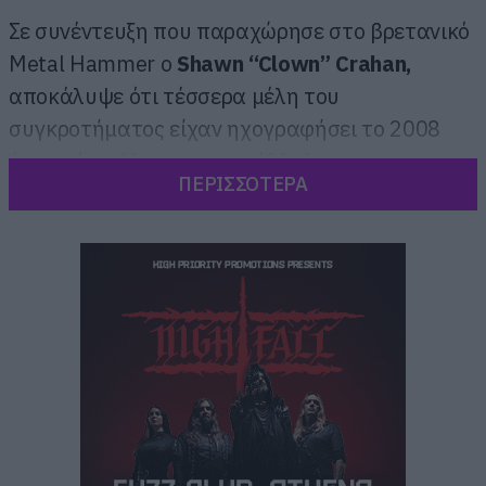
Σε συνέντευξη που παραχώρησε στο βρετανικό
Metal Hammer o
Shawn “Clown” Crahan,
αποκάλυψε ότι τέσσερα μέλη του
συγκροτήματος είχαν ηχογραφήσει το 2008
ένα ακόμα άλμπουμ, παράλληλα με την
ΠΕΡΙΣΣΟΤΕΡΑ
δημιουργία του All hope is Gone.