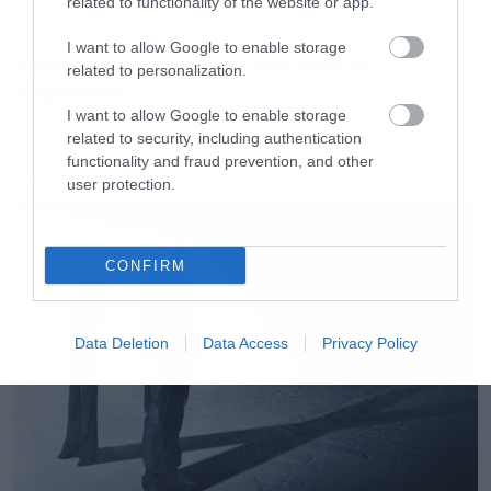
related to functionality of the website or app.
Music
I want to allow Google to enable storage
Απέλυσαν τον Sid Wilson οι
related to personalization.
Slipknot!
I want to allow Google to enable storage
related to security, including authentication
functionality and fraud prevention, and other
user protection.
LATEST
CONFIRM
Data Deletion
Data Access
Privacy Policy