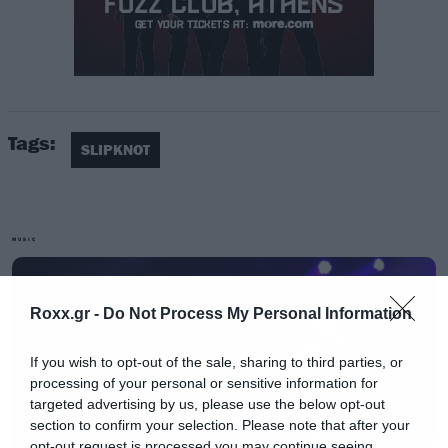
Tags:
SLIPKNOT
Μαζί με τον
Clown
στο στούντιο ήταν και
οι
Corey Taylor
,
Jim Root
και
Sid Wilson.
Από
ότι καταλαβαίνουμε το υλικό που είχαν στα
MUSIC
χέρια τους ήταν αρκετά διαφορετικό ηχητικά
από όσα είχαμε συνηθίσει από αυτούς και για
Roxx.gr -
Do Not Process My Personal Information
αυτό είχε μείνει στο αρχείο μέχρι σήμερα.
If you wish to opt-out of the sale, sharing to third parties, or
«Αργά ή γρήγορα ο κόσμος θα το ακούσει γιατί
processing of your personal or sensitive information for
targeted advertising by us, please use the below opt-out
είναι η αλήθεια. Συνέβη. Περάσαμε πολύ χρόνο
section to confirm your selection. Please note that after your
φτιάχνοντας το, δουλεύαμε κάθε μέρα, κάναμε
opt-out request is processed you may continue seeing