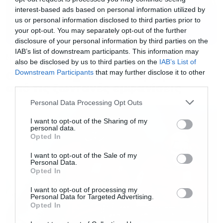
interest-based ads based on personal information utilized by
τη μίξη και το μάστερ, υπάρχει μέχρι και
us or personal information disclosed to third parties prior to
arwork. Είναι καταπληκτικό υλικό. Αλλά πρέπει
your opt-out. You may separately opt-out of the further
disclosure of your personal information by third parties on the
να μπει με τον σωστό τρόπο στην ιστορία των
IAB’s list of downstream participants. This information may
Music
Slipknot».
also be disclosed by us to third parties on the
IAB’s List of
Ο Glenn Hughes αποσύρθηκε
Downstream Participants
that may further disclose it to other
third parties.
από τις ζωντανές εμφανίσεις
Όπως είπε ο
Shawn Crahan
τα τραγούδια που
Please note that this website/app uses one or more Google
είχαν ηχογραφήσει ήταν συνολικά 11 και ένα
Personal Data Processing Opt Outs
services and may gather and store information including but
από αυτά το ξέρουμε ήδη. Είναι το till we die
not limited to your visit or usage behaviour. You may click to
I want to opt-out of the Sharing of my
personal data.
που υπήρχε στη deluxe έκδοση του All hope is
grant or deny consent to Google and its third-party tags to
Opted In
use your data for below specified purposes in below Google
Gone!
consent section.
I want to opt-out of the Sale of my
Personal Data.
Opted In
Ελπίζουμε λοιπόν κάποια στιγμή να έχουμε τη
I want to opt-out of processing my
δυνατότητα να το ακούσουμε ολόκληρο αν και
Personal Data for Targeted Advertising.
Opted In
το πιο πιθανό είναι ότι θα προηγηθεί το νέο