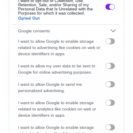
τους άλμπουμ.
I want to opt-out of Collection, Use,
Retention, Sale, and/or Sharing of my
Personal Data that Is Unrelated with the
Purposes for which it was collected.
Opted Out
Music
Οι λόγοι της απόλυσης του Sid
Google consents
Wilson από τους Slipknot
I want to allow Google to enable storage
related to advertising like cookies on web or
device identifiers in apps.
I want to allow my user data to be sent to
Google for online advertising purposes.
I want to allow Google to send me
personalized advertising.
I want to allow Google to enable storage
related to analytics like cookies on web or
device identifiers in apps.
I want to allow Google to enable storage