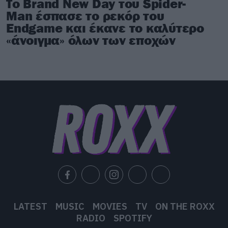
Το Brand New Day του Spider-
Man έσπασε το ρεκόρ του
Endgame και έκανε το καλύτερο
«άνοιγμα» όλων των εποχών
LATEST
MUSIC
MOVIES
TV
ON THE ROXX
RADIO
SPOTIFY