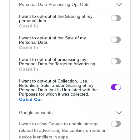
Please note that this website/app uses one or more Google
θα έχει ο χαρακτήρας Phil Coulson, που όπως
Personal Data Processing Opt Outs
services and may gather and store information including but
Tags:
όλοι θυμόμαστε σκοτώνεται στην ταινία.
AGENTS OF S.H.I.E.L.D.
AVENGERS
not limited to your visit or usage behaviour. You may click to
I want to opt-out of the Sharing of my
personal data.
grant or deny consent to Google and its third-party tags to
Opted In
use your data for below specified purposes in below Google
Βέβαια για χάρη της σειράς μαθαίνουμε πολύ
consent section.
I want to opt-out of the Sale of my
γρήγορα ότι δεν είναι νεκρός τελικά αφού τα
Personal Data.
MOVIES AND TV
Opted In
γεγονότα τοποθετούνται λίγο καιρό μετά τα
I want to opt-out of processing my
όσα έγιναν στην ταινία.
Personal Data for Targeted Advertising.
LATEST
Opted In
Δημιουργός και εμπνευστής είναι ο Josh
I want to opt-out of Collection, Use,
Retention, Sale, and/or Sharing of my
Whedon που έχει πάρει τα κλειδιά από τη
Personal Data that Is Unrelated with the
Purposes for which it was collected.
Marvel μετά την επιτυχημένη δουλειά του
Opted Out
στους Avengers.
Google consents
I want to allow Google to enable storage
Δείτε το trailer:
related to advertising like cookies on web or
device identifiers in apps.