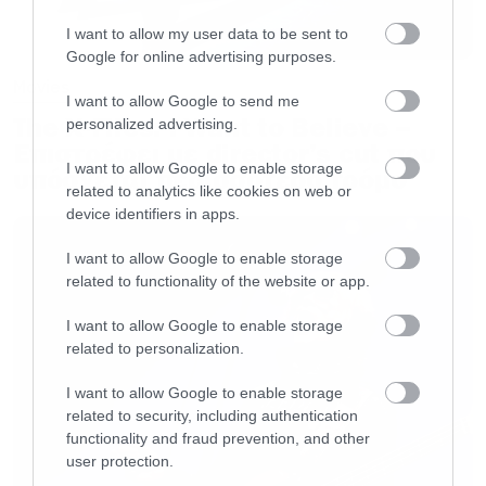
[iframe]<iframe width=”730″ height=”411″
I want to allow my user data to be sent to
src=”http://www.youtube.com/embed/T3T-
Google for online advertising purposes.
evQZiQo” frameborder=”0″ allowfullscreen>
Movies
I want to allow Google to send me
</iframe>[/iframe]
The X-Files: I Want to Believe –
personalized advertising.
Επιστρέφει με director’s cut που
I want to allow Google to enable storage
υπόσχεται περισσότερο τρόμο
related to analytics like cookies on web or
device identifiers in apps.
I want to allow Google to enable storage
related to functionality of the website or app.
I want to allow Google to enable storage
related to personalization.
I want to allow Google to enable storage
related to security, including authentication
functionality and fraud prevention, and other
user protection.