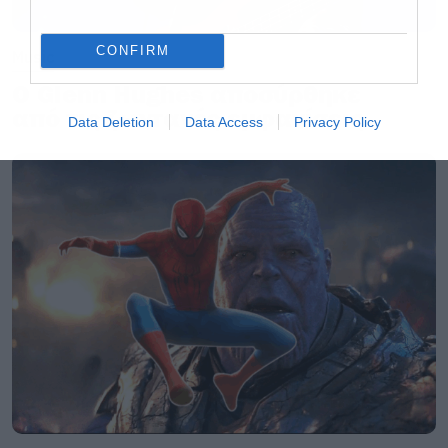
CONFIRM
Music
Ο Glenn Hughes αποσύρθηκε
από τις ζωντανές εμφανίσεις
Data Deletion
Data Access
Privacy Policy