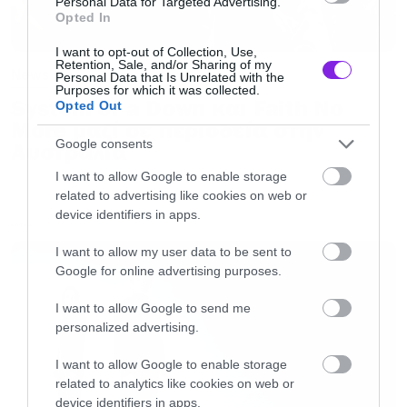
Personal Data for Targeted Advertising.
Opted In
I want to opt-out of Collection, Use,
Retention, Sale, and/or Sharing of my
News
Personal Data that Is Unrelated with the
Purposes for which it was collected.
System of a Down και Faith No
Opted Out
More μαζί σε περιοδεία στην
Google consents
Αυστραλία
I want to allow Google to enable storage
related to advertising like cookies on web or
device identifiers in apps.
LATEST
I want to allow my user data to be sent to
Google for online advertising purposes.
I want to allow Google to send me
personalized advertising.
I want to allow Google to enable storage
related to analytics like cookies on web or
device identifiers in apps.