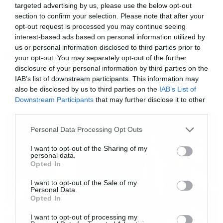
targeted advertising by us, please use the below opt-out
section to confirm your selection. Please note that after your
opt-out request is processed you may continue seeing
interest-based ads based on personal information utilized by
us or personal information disclosed to third parties prior to
Tags:
your opt-out. You may separately opt-out of the further
NEGAN
WALKING DEAD
disclosure of your personal information by third parties on the
IAB’s list of downstream participants. This information may
also be disclosed by us to third parties on the
IAB’s List of
Downstream Participants
that may further disclose it to other
NEWS
third parties.
Please note that this website/app uses one or more Google
Μέχρι τότε όμως μπορούμε να δούμε το πρώτο
Personal Data Processing Opt Outs
services and may gather and store information including but
trailer με το Negan να συστήνεται και να μας
not limited to your visit or usage behaviour. You may click to
I want to opt-out of the Sharing of my
personal data.
grant or deny consent to Google and its third-party tags to
δείχνει την περίφημη Λουσίλ, το ρόπαλο με το
Opted In
use your data for below specified purposes in below Google
οποίο σκοτώνει.
consent section.
I want to opt-out of the Sale of my
Personal Data.
Opted In
I want to opt-out of processing my