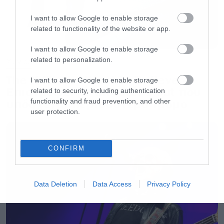
I want to allow Google to enable storage
related to functionality of the website or app.
I want to allow Google to enable storage
https://www.youtube.com/watch?
related to personalization.
Movies
v=rIw3Uh5U5uY
The X-Files: I Want to Believe –
I want to allow Google to enable storage
Επιστρέφει με director’s cut που
related to security, including authentication
υπόσχεται περισσότερο τρόμο
functionality and fraud prevention, and other
[iframe]<a href=” https://roxx.gr/radio/”><img
user protection.
border=”0″ src=” https://roxx.gr/wp-
content/uploads/2016/01/radio-arthro.png ”
width=”750″ height=”148″>[/iframe]
CONFIRM
Data Deletion
Data Access
Privacy Policy