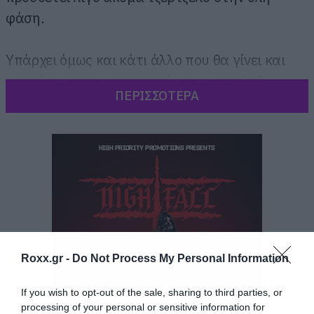
φάση
.
Υπάρχει όμως και κάτι άλλο που θα γίνει και
αναμένεται να ταρακουνήσει τη σειρά. Ο
ΠΕΡΙΣΣΟΤΕΡΑ
Negan θα σκοτώσει κάποιον. Οι φήμες είναι
πολλές, η αλλαγή από αυτό που έχει συμβεί
στο κόμικ είναι πάνω στο τραπέζι και το μόνο
που μπορούμε να κάνουμε μέχρι να έρθει το
φινάλε της Κυριακής είναι να περιμένουμε.
Roxx.gr -
Do Not Process My Personal Information
If you wish to opt-out of the sale, sharing to third parties, or
processing of your personal or sensitive information for