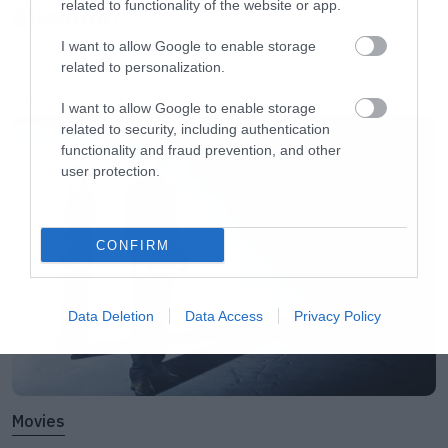
related to functionality of the website or app.
Slipknot!
Τι να τους κάνεις, όταν βάζοντας τα άλμπουμ
I want to allow Google to enable storage
τους να παίξουν, μοιάζουν σαν να
related to personalization.
κυκλοφόρησαν χθες. Τόσο φρέσκα, τόσο
LATEST
I want to allow Google to enable storage
μοντέρνα και αυτή η αίσθηση δεν πρόκειται να
related to security, including authentication
αλλάξει.
functionality and fraud prevention, and other
user protection.
Γιορτάζοντας λοιπόν τα 14 χρόνια από την
ημέρα που κυκλοφόρησε το Hypnotize το
CONFIRM
ακούμε ολόκληρο, ελπίζοντας ότι κάποια
στιγμή θα έχουμε κάτι καινούργιο. Αν όχι δεν
Data Deletion
Data Access
Privacy Policy
πειράζει, αυτά που μας έδωσαν ήταν αρκετά
για μια ζωή.
Movies