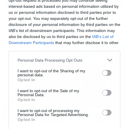
opt-out request is processed you may continue seeing
Μπορεί να ακούγεται υπερβολικό τώρα και το
interest-based ads based on personal information utilized by
us or personal information disclosed to third parties prior to
Music
συμπέρασμα να βγαίνει επειδή ξέρουμε τι
your opt-out. You may separately opt-out of the further
ακολούθησε, αλλά δεν μου βγαίνει το από το
Ο Glenn Hughes αποσύρθηκε
disclosure of your personal information by third parties on the
από τις ζωντανές εμφανίσεις
IAB’s list of downstream participants. This information may
μυαλό ότι το άλμπουμ μοιάζει με «αντίο».
also be disclosed by us to third parties on the
IAB’s List of
Downstream Participants
that may further disclose it to other
Έχει μια μελαγχολία μέσα του, έχει ένα
third parties.
συναίσθημα «αυτά είχαμε να σας πούμε,
Please note that this website/app uses one or more Google
Personal Data Processing Opt Outs
services and may gather and store information including but
ελπίζουμε να σας άρεσαν».
not limited to your visit or usage behaviour. You may click to
I want to opt-out of the Sharing of my
personal data.
grant or deny consent to Google and its third-party tags to
Opted In
Από τότε οι System of a Dow μπήκαν σε ένα
use your data for below specified purposes in below Google
consent section.
I want to opt-out of the Sale of my
περίπου πενταετές διάλειμμα και όταν
Personal Data.
Opted In
επέστρεψαν ήταν μόνο για συναυλίες. Για νέο
άλμπουμ ακούμε όλα αυτά τα χρόνια, αλλά
I want to opt-out of processing my
Personal Data for Targeted Advertising.
μέχρι να συμφωνήσουν ο Serj και ο Daron το
Opted In
πώς θα προχωρήσουν, προκοπή δεν θα δούμε.