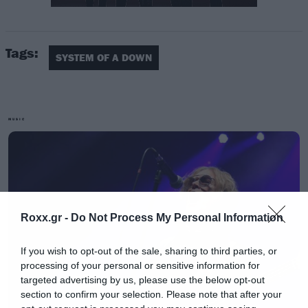
Tags:
SYSTEM OF A DOWN
Η ιστορία που προηγήθηκε δεν είναι αληθινή,
αλλά θα μπορούσε να είναι.
MUSIC
14 χρόνια έχουν περάσει από την ημέρα που οι
System of a Down κυκλοφόρησαν το τελευταίο
-μέχρι σήμερα- άλμπουμ τους. Πήγε και αυτό
κατευθείαν στο νούμερο 1, όπως και το
Roxx.gr -
Do Not Process My Personal Information
Hypnotize κάνοντας τους από τους ελάχιστους
If you wish to opt-out of the sale, sharing to third parties, or
καλλιτέχνες που έχουν δύο άλμπουμ στην
processing of your personal or sensitive information for
κορυφή μέσα στην ίδια χρονιά.
targeted advertising by us, please use the below opt-out
section to confirm your selection. Please note that after your