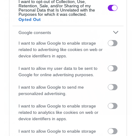
Music
I want to opt-out of Collection, Use,
Retention, Sale, and/or Sharing of my
Οι λόγοι της απόλυσης του Sid
Personal Data that Is Unrelated with the
Purposes for which it was collected.
Αν το Hypnotize ήταν το δισκογραφικό τέλος,
Wilson από τους Slipknot
Opted Out
τότε ήταν ένα ταιριαστό τέλος για μια μπάντα
Google consents
που παρέσυρε τα πάντα στο δρόμο της και
μέσα σε επτά χρόνια κατέκτησε όλες τις
I want to allow Google to enable storage
related to advertising like cookies on web or
κορυφές που θα μπορούσε.
device identifiers in apps.
I want to allow my user data to be sent to
Και όταν σταμάτησαν να κυκλοφορούν νέες
Google for online advertising purposes.
δουλειές κανένας δεν ακολούθησε τα βήματα
I want to allow Google to send me
τους. Κανένας δεν μπορούσε να κάνει ότι
personalized advertising.
έκαναν αυτοί. Μπορεί συχνά να μιλάμε για
I want to allow Google to enable storage
τους «νέους Metallica» ή για άλλες αντίστοιχες
related to analytics like cookies on web or
παρομοιώσεις, αλλά ποτέ δεν θα ψάξουμε για
device identifiers in apps.
Music
τους νέους System of a Down.
I want to allow Google to enable storage
Απέλυσαν τον Sid Wilson οι