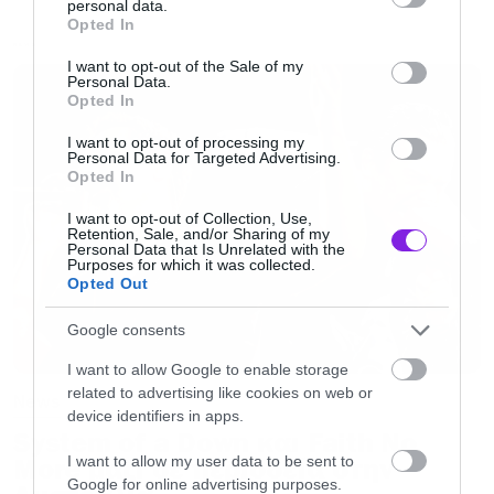
personal data.
grant or deny consent to Google and its third-party tags to
σας.
Opted In
use your data for below specified purposes in below Google
NEWS
consent section.
I want to opt-out of the Sale of my
Personal Data.
Επειδή είμαστε σίγουροι ότι με κάποια από τις
Opted In
επιλογές θα διαφωνείτε (μάλλον με τους
I want to opt-out of processing my
Children of bodom, αφού δεν είναι σε καμία
Personal Data for Targeted Advertising.
Opted In
περίπτωση κλασσική όπως οι υπόλοιπες) αλλά
μπορείτε να προσθέσετε τις έξτρα επιλογές σας
I want to opt-out of Collection, Use,
Retention, Sale, and/or Sharing of my
στα σχόλια.
Personal Data that Is Unrelated with the
Purposes for which it was collected.
Opted Out
Ψηφίστε στο τέλος του άρθρου!
Google consents
I want to allow Google to enable storage
Murray (Dio)
related to advertising like cookies on web or
News
device identifiers in apps.
System of a Down και Faith No
I want to allow my user data to be sent to
More μαζί σε περιοδεία στην
Google for online advertising purposes.