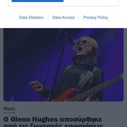
Επιστρέφει με director’s cut που
υπόσχεται περισσότερο τρόμο
Data Deletion
Data Access
Privacy Policy
Music
Ο Glenn Hughes αποσύρθηκε
από τις ζωντανές εμφανίσεις