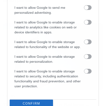
Αυστραλία
Eddie (Iron Maiden)
I want to allow Google to send me
personalized advertising.
LATEST
I want to allow Google to enable storage
Vic Rattlehead (Megadeth)
related to analytics like cookies on web or
device identifiers in apps.
I want to allow Google to enable storage
related to functionality of the website or app.
Snaggletooth- (Motörhead)
I want to allow Google to enable storage
related to personalization.
I want to allow Google to enable storage
Roy (Children of Bodom)
related to security, including authentication
functionality and fraud prevention, and other
user protection.
Movies
[poll id=”6″]
The X-Files: I Want to Believe –
CONFIRM