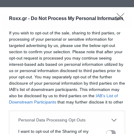
Roxx.gr -
Do Not Process My Personal Information
ΠΕΡΙΣΣΟΤΕΡΑ
If you wish to opt-out of the sale, sharing to third parties, or
processing of your personal or sensitive information for
targeted advertising by us, please use the below opt-out
section to confirm your selection. Please note that after your
opt-out request is processed you may continue seeing
interest-based ads based on personal information utilized by
us or personal information disclosed to third parties prior to
your opt-out. You may separately opt-out of the further
disclosure of your personal information by third parties on the
IAB’s list of downstream participants. This information may
also be disclosed by us to third parties on the
IAB’s List of
Downstream Participants
that may further disclose it to other
third parties.
Please note that this website/app uses one or more Google
Personal Data Processing Opt Outs
Διαλέξαμε τις πέντε πιο χαρακτηριστικές και
services and may gather and store information including but
σας βάζουμε να ψηφίσετε για την αγαπημένη
not limited to your visit or usage behaviour. You may click to
I want to opt-out of the Sharing of my