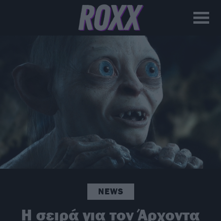
NEWS
H σειρά για τον Άρχοντα