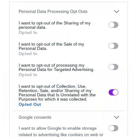
ανακοινώθηκε πριν από λίγες ημέρες αποτελεί
Please note that this website/app uses one or more Google
Personal Data Processing Opt Outs
φυσικά το μεγαλύτερο τηλεοπτικό γεγονός της
services and may gather and store information including but
not limited to your visit or usage behaviour. You may click to
I want to opt-out of the Sharing of my
χρονιάς και συνεχώς έρχονται στην
personal data.
grant or deny consent to Google and its third-party tags to
Opted In
Tags:
δημοσιότητα νέες πληροφορίες.
use your data for below specified purposes in below Google
LORD OF THE RINGS
consent section.
I want to opt-out of the Sale of my
Personal Data.
Αυτό που έγραψε τώρα το Hollywood Reporter
Opted In
είναι ότι η σειρά θα αποτελείται
από πέντε
I want to opt-out of processing my
NEWS
Personal Data for Targeted Advertising.
σεζόν
με τη δυνατότητα δημιουργίας και ενός
Opted In
spin off.
I want to opt-out of Collection, Use,
Retention, Sale, and/or Sharing of my
Personal Data that Is Unrelated with the
Το κόστος μόνο για την απόκτηση των
Purposes for which it was collected.
Opted Out
δικαιωμάτων έφτασε τα
250 εκατ. δολάρια
και
αυτό το ποσό φυσικά είναι μόνο η αρχή, αφού
Google consents
αν υπολογιστεί η παραγωγή, το κάστινγκ, τα
I want to allow Google to enable storage
related to advertising like cookies on web or
ειδικά εφέ και όλα αυτά που χρειάζονται