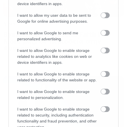
device identifiers in apps.
υπολογίζεται ότι θα φτάσει το
ένα
δισεκατομμύριο δολάρι
α!
I want to allow my user data to be sent to
Google for online advertising purposes.
News
System of a Down και Faith No
I want to allow Google to send me
personalized advertising.
More μαζί σε περιοδεία στην
Αυστραλία
I want to allow Google to enable storage
related to analytics like cookies on web or
device identifiers in apps.
LATEST
I want to allow Google to enable storage
related to functionality of the website or app.
I want to allow Google to enable storage
related to personalization.
I want to allow Google to enable storage
Για να συγκρίνεται λίγο τα μεγέθη, απλά να
related to security, including authentication
functionality and fraud prevention, and other
πούμε ότι για την τελευταία σεζόν του Game of
user protection.