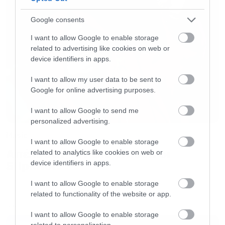
Google consents
Αν μπορούσατε να παίξετε μια συναυλία σε
I want to allow Google to enable storage
οποιοδήποτε μέρος στον κόσμο (ακόμη και σε
related to advertising like cookies on web or
μη συναυλιακό χώρο), πού θα επιλέγατε;
device identifiers in apps.
I want to allow my user data to be sent to
Μάλλον στο Palm Desert στην California σε
Google for online advertising purposes.
Generator party, να δούμε αν όντως τα vibes
I want to allow Google to send me
εκεί είναι διαφορετικά.
personalized advertising.
Music
I want to allow Google to enable storage
Αν θα είχατε ως μπάντα τη δυνατότητα να
Απέλυσαν τον Sid Wilson οι
related to analytics like cookies on web or
κάνετε μια συνεργασία με έναν αγαπημένο
Slipknot!
device identifiers in apps.
σας / μεγάλο καλλιτέχνη ποιον θα επιλέγατε
I want to allow Google to enable storage
και γιατί;
related to functionality of the website or app.
LATEST
I want to allow Google to enable storage
Με τον John Frusciante. Τι εννοείς “γιατί”;
related to personalization.