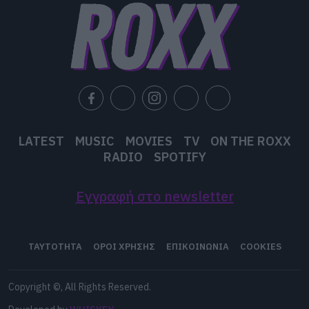
Προτιμάς έναν κόσμο χωρίς κακή εναλλακτική
μουσική ή χωρίς λαϊκή / pop μουσική;
Χωρίς εναλλακτική μουσική, αλλά δεν
κατάλαβα το κακή… Υπάρχει και καλή;
LATEST
MUSIC
MOVIES
TV
ON THE ROXX
Που θα ήθελες να αποσυρθείς όταν…
RADIO
SPOTIFY
συνταξιοδοτηθείς;
Εγγραφή στο newsletter
Σε ένα παραθαλάσσιο ράντσο στην Νέα
Γουινέα.
ΤΑΥΤΟΤΗΤΑ
ΟΡΟΙ ΧΡΗΣΗΣ
ΕΠΙΚΟΙΝΩΝΙΑ
COOKIES
Υπάρχει ζωή μετά τη μουσική;
Copyright ©, All Rights Reserved.