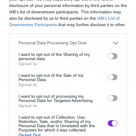
disclosure of your personal information by third parties on the
IAB’s list of downstream participants. This information may
Η μεγαλύτερη είναι οι Metallica. Τα κριτήρια
also be disclosed by us to third parties on the
IAB’s List of
απλά: Πουλάνε περισσότερους δίσκους, κόβουν
Downstream Participants
that may further disclose it to other
third parties.
τα περισσότερα εισητήρια, κάνουν
πρωτοποριακές και καινοτόμες κινήσεις (τανίες
Please note that this website/app uses one or more Google
Personal Data Processing Opt Outs
services and may gather and store information including but
/ λάηβ στην Ανταρκτική και πόσα άλλα) κι όλα
not limited to your visit or usage behaviour. You may click to
I want to opt-out of the Sharing of my
personal data.
αυτά για πάνω από τρεις δεκαετίες. Ακόμη και
grant or deny consent to Google and its third-party tags to
Opted In
use your data for below specified purposes in below Google
στα social media πρώτοι είναι.
consent section.
I want to opt-out of the Sale of my
Personal Data.
Opted In
Είσαι θεός για μια μέρα. Ποια ομάδα
Music
ανθρώπων εξαφανίζεις από τον κόσμο και
I want to opt-out of processing my
Personal Data for Targeted Advertising.
γιατί;
Οι λόγοι της απόλυσης του Sid
Opted In
Wilson από τους Slipknot
I want to opt-out of Collection, Use,
Retention, Sale, and/or Sharing of my
Τους Golden State Warriors γιατί είναι unfair
Personal Data that Is Unrelated with the
Purposes for which it was collected.
και δεν έχει πλέον ενδιαφέρον το NBA
Opted Out