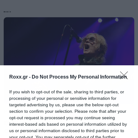
MUSIC
***
Προτιμάς ένα
crowded
club
στο κέντρο της
πόλης ή ένα ήσυχο επαρχιακό μπαράκι;
Roxx.gr -
Do Not Process My Personal Information
Αν είναι για να παίξουμε λάηβ, τότε σίγουρα
If you wish to opt-out of the sale, sharing to third parties, or
ένα crowded club στην πόλη για να
processing of your personal or sensitive information for
targeted advertising by us, please use the below opt-out
αλληλεπιδράσουμε με το κοινό.
Music
section to confirm your selection. Please note that after your
opt-out request is processed you may continue seeing
Ο Glenn Hughes αποσύρθηκε
interest-based ads based on personal information utilized by
Ποια είναι κατά τη γνώμη σου η μεγαλύτερη
από τις ζωντανές εμφανίσεις
us or personal information disclosed to third parties prior to
μέταλ μπάντα και αιτιολόγησε.
your opt-out. You may separately opt-out of the further