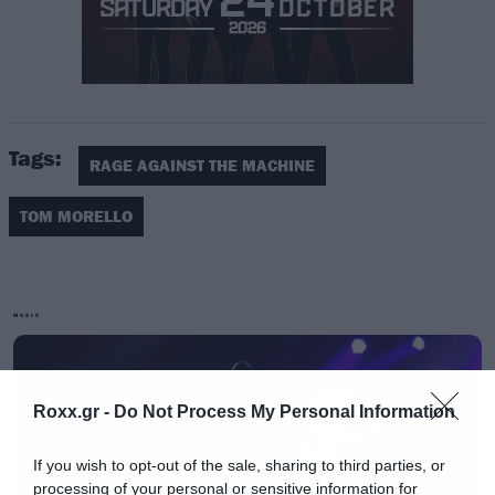
Tags:
RAGE AGAINST THE MACHINE
TOM MORELLO
MUSIC
«Πες μου ποια δικιά μου μουσική σου άρεσε και
Roxx.gr -
Do Not Process My Personal Information
δεν περιείχε πολιτικές αηδίες για να τη σβήσω»
If you wish to opt-out of the sale, sharing to third parties, or
Αυτό το tweet ήρθε να προστεθεί σε ένα ακόμα
processing of your personal or sensitive information for