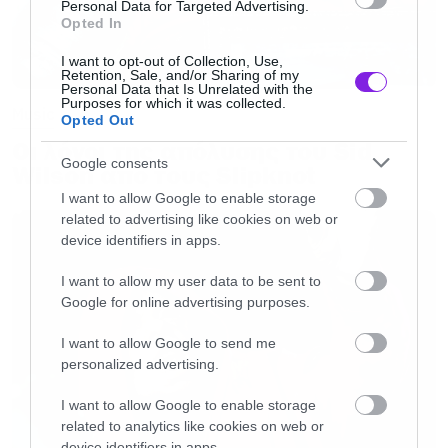
Personal Data for Targeted Advertising.
Opted In
— Tom Morello (@tmorello)
June 9,
2020
I want to opt-out of Collection, Use,
Retention, Sale, and/or Sharing of my
Personal Data that Is Unrelated with the
Purposes for which it was collected.
Music
Opted Out
Οι λόγοι της απόλυσης του Sid
Google consents
Wilson από τους Slipknot
I want to allow Google to enable storage
related to advertising like cookies on web or
device identifiers in apps.
I want to allow my user data to be sent to
Google for online advertising purposes.
I want to allow Google to send me
personalized advertising.
I want to allow Google to enable storage
related to analytics like cookies on web or
device identifiers in apps.