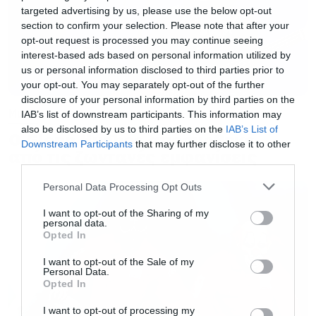
targeted advertising by us, please use the below opt-out
διασκεδαστικό σκηνικό με τύπο που είπε στον
section to confirm your selection. Please note that after your
Morello ότι έχει σιχαθεί να βλέπει μουσικούς
opt-out request is processed you may continue seeing
interest-based ads based on personal information utilized by
που έχουν γίνει ειδικοί στα πολιτικά και τον
us or personal information disclosed to third parties prior to
κιθαρίστα να του απαντάει ότι δεν χρειάζεται
your opt-out. You may separately opt-out of the further
disclosure of your personal information by third parties on the
να έχεις πτυχίο στις πολιτικές επιστήμες από
Music
IAB’s list of downstream participants. This information may
το Χάρβαρντ για να έχεις άποψη, αλλά παρόλα
also be disclosed by us to third parties on the
IAB’s List of
Ο Glenn Hughes αποσύρθηκε
αυτά, έχει πτυχίο πολιτικών επιστημών από το
Downstream Participants
that may further disclose it to other
από τις ζωντανές εμφανίσεις
third parties.
Χάρβαρντ.
Please note that this website/app uses one or more Google
Personal Data Processing Opt Outs
services and may gather and store information including but
Scott!! What music of mine were you a
not limited to your visit or usage behaviour. You may click to
I want to opt-out of the Sharing of my
personal data.
grant or deny consent to Google and its third-party tags to
fan of that DIDN’T contain “political
Opted In
use your data for below specified purposes in below Google
BS”? I need to know so I can delete it
consent section.
I want to opt-out of the Sale of my
from the catalog.
Personal Data.
Opted In
https://t.co/AMpmjx6540
I want to opt-out of processing my