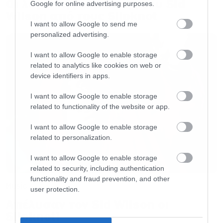
Οι λόγοι της απόλυσης του Sid
Google for online advertising purposes.
10€ Early bird pre-sale: On sale
Wilson από τους Slipknot
I want to allow Google to send me
15€ Normal pre-sale: TBA
personalized advertising.
PUBLIC
I want to allow Google to enable storage
related to analytics like cookies on web or
– όλα τα καταστήματα PUBLIC
device identifiers in apps.
– online:
I want to allow Google to enable storage
http://tickets.public.gr/event/ghostemane-x-
related to functionality of the website or app.
athens/
I want to allow Google to enable storage
TICKET SERVICES
related to personalization.
– εκδοτήριο: Πανεπιστημίου 39
I want to allow Google to enable storage
– τηλεφωνικά: 2107234567
related to security, including authentication
– online:
functionality and fraud prevention, and other
Music
https://www.ticketservices.gr/event/ghostemane
user protection.
Απέλυσαν τον Sid Wilson οι
x-athens/
Slipknot!