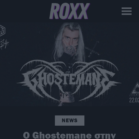
NEWS
O Ghostemane στην