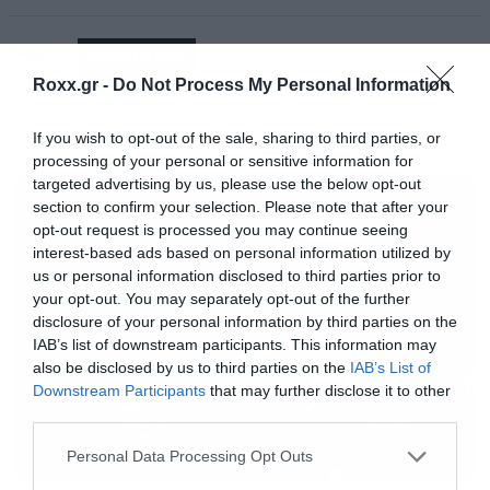
Tags:
GHOSTMANE
Roxx.gr -
Do Not Process My Personal Information
If you wish to opt-out of the sale, sharing to third parties, or
processing of your personal or sensitive information for
MUSIC
targeted advertising by us, please use the below opt-out
section to confirm your selection. Please note that after your
opt-out request is processed you may continue seeing
interest-based ads based on personal information utilized by
us or personal information disclosed to third parties prior to
your opt-out. You may separately opt-out of the further
disclosure of your personal information by third parties on the
IAB’s list of downstream participants. This information may
Έχει δηλώσει πως η μεγαλύτερη επιρροή του
also be disclosed by us to third parties on the
IAB’s List of
είναι το blackmetal συγκρότημα Bathory ενώ
Downstream Participants
that may further disclose it to other
πέρασε τα περισσότερα χρόνια της εφηβείας
third parties.
του ακούγοντας extreme metal συγκροτήματα
Please note that this website/app uses one or more Google
Personal Data Processing Opt Outs
services and may gather and store information including but
όπως Deicide, Death, Carcass και Mayhem. Οι