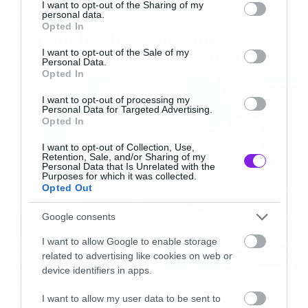
not limited to your visit or usage behaviour. You may click to
I want to opt-out of the Sharing of my
Music
επιρροές του στην hip hop είναι όπως έχει πει οι
personal data.
grant or deny consent to Google and its third-party tags to
Opted In
Southern rap καλλιτέχνες OutKast και Three 6
Ο Glenn Hughes αποσύρθηκε
use your data for below specified purposes in below Google
consent section.
από τις ζωντανές εμφανίσεις
I want to opt-out of the Sale of my
Mafia. Οι στοίχοι στα κομμάτια του είναι
Personal Data.
Opted In
θεματικά κυρίως ως προς το υπερφυσικό, την
κατάθλιψη, τον νιχιλισμό και τον θάνατο.
I want to opt-out of processing my
Personal Data for Targeted Advertising.
Opted In
Support acts:
I want to opt-out of Collection, Use,
TBA
Retention, Sale, and/or Sharing of my
Personal Data that Is Unrelated with the
Purposes for which it was collected.
Wavy Jones
Opted Out
Horus
Google consents
Parv0
I want to allow Google to enable storage
related to advertising like cookies on web or
Tickets (400 περιορισμένα. Σε περίπτωση sold
device identifiers in apps.
out ΔΕΝ θα βγουν περισσότερα εισιτήρια):
Music
I want to allow my user data to be sent to