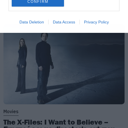
CONFIRM
LATEST
Data Deletion
Data Access
Privacy Policy
Movies
The X-Files: I Want to Believe –