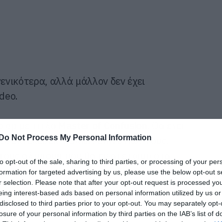
γενικότερα, αλλά μάλλον δεν έχει
deo.
 ep με τίτλο
Master of Confusion
. Θα έχει
Do Not Process My Personal Information
ive εκτελέσεις παλιών επιτυχιών τους.
τους άλμπουμ που θα είναι έτοιμο στα
to opt-out of the sale, sharing to third parties, or processing of your per
formation for targeted advertising by us, please use the below opt-out s
r selection. Please note that after your opt-out request is processed y
eing interest-based ads based on personal information utilized by us or
disclosed to third parties prior to your opt-out. You may separately opt-
losure of your personal information by third parties on the IAB’s list of