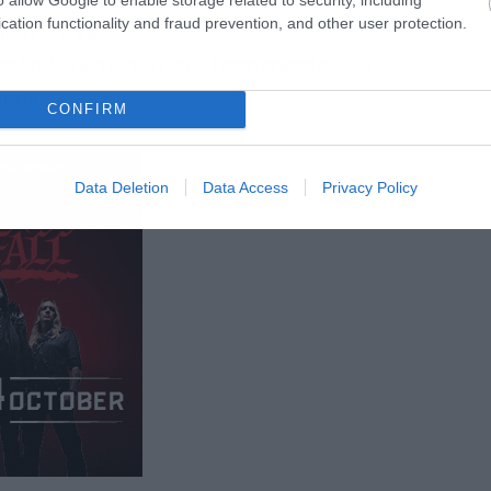
cation functionality and fraud prevention, and other user protection.
eight=”411″
embed/jxKnWdvxEqk” frameborder=”0″
ame]
CONFIRM
Data Deletion
Data Access
Privacy Policy