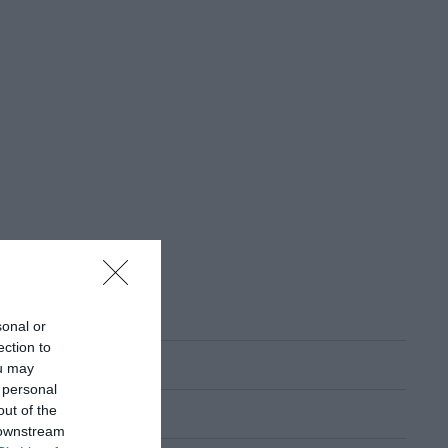
sonal or
ection to
ou may
 personal
out of the
 downstream