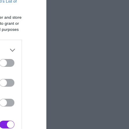
B’s List of
er and store
to grant or
ed purposes