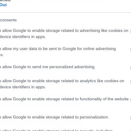
Out
consents
e
o allow Google to enable storage related to advertising like cookies on
ssage
evice identifiers in apps.
n’t show
o allow my user data to be sent to Google for online advertising
d to me
s.
to allow Google to send me personalized advertising.
ι στα σοβαρά, αλλά πάλι σαν αστείο
ster Of confusion είναι ευχάριστο
o allow Google to enable storage related to analytics like cookies on
 σας θυμίζει κάτι μην ανησυχήσετε. Είναι
evice identifiers in apps.
ία έχουν βγει τα I want out, Rich and
o allow Google to enable storage related to functionality of the website
r hell, Real world, Time to live.
o allow Google to enable storage related to personalization.
 τιμή και δόξα στον Kai Hansen.
o allow Google to enable storage related to security, including