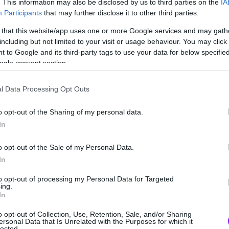
. This information may also be disclosed by us to third parties on the
IA
Participants
that may further disclose it to other third parties.
 that this website/app uses one or more Google services and may gath
including but not limited to your visit or usage behaviour. You may click 
 to Google and its third-party tags to use your data for below specifi
ogle consent section.
l Data Processing Opt Outs
o opt-out of the Sharing of my personal data.
In
ο ep είναι το ομώνυμο τραγούδι το οποίο
o opt-out of the Sale of my Personal Data.
ric video και μπορούμε να το δούμε από
In
to opt-out of processing my Personal Data for Targeted
ing.
 το να δείχνεις το συγκρότημα να παίζει
In
ό πάνω να φαίνονται οι στίχοι είναι κάπως
o opt-out of Collection, Use, Retention, Sale, and/or Sharing
ersonal Data that Is Unrelated with the Purposes for which it
οι έχουν μέσα τις παρακάτω φιλοσοφικές
lected.