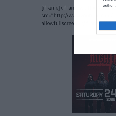
authenti
[iframe]<iframe width=”730″ h
src=”http://www.youtube.com/
allowfullscreen></iframe>[/ifr