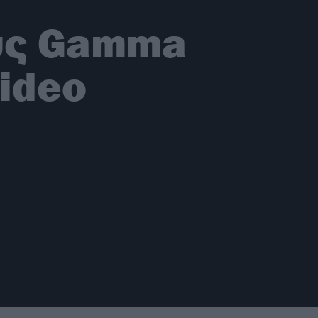
ους Gamma
video