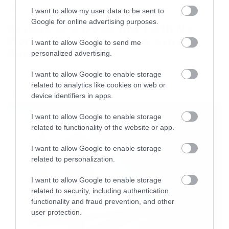
News
I want to allow my user data to be sent to
Google for online advertising purposes.
System of a Down και Faith No
More μαζί σε περιοδεία στην
I want to allow Google to send me
Αυστραλία
personalized advertising.
I want to allow Google to enable storage
Μα όχι δεν είναι καταπληκτική; Το μοναδικό
related to analytics like cookies on web or
πρόβλημα που φανταζόμαστε ότι μπορεί να
device identifiers in apps.
LATEST
υπάρξει είναι να μην καταλάβει κάποιος ότι
I want to allow Google to enable storage
πρόκειται για ομπρέλα και άντε το πολύ πολύ
related to functionality of the website or app.
να σας συλλάβουν.
I want to allow Google to enable storage
related to personalization.
Ότι και να γίνει πάντως θα είσαστε ο πιο
I want to allow Google to enable storage
coolτύπος που περπάτησε μέσα στη βροχή. Και
related to security, including authentication
δεν είναι και ακριβή. Κάτι λιγότερο από 40
functionality and fraud prevention, and other
user protection.
ευρώ κοστίζει. Λεπτομέρειες
εδώ
.