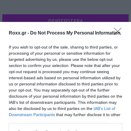
ΠΕΡΙΣΣΟΤΕΡΑ
Roxx.gr -
Do Not Process My Personal Information
If you wish to opt-out of the sale, sharing to third parties, or
processing of your personal or sensitive information for
targeted advertising by us, please use the below opt-out
section to confirm your selection. Please note that after your
opt-out request is processed you may continue seeing
interest-based ads based on personal information utilized by
us or personal information disclosed to third parties prior to
your opt-out. You may separately opt-out of the further
Αν λοιπόν και εσείς έχετε χαρακτήρα
disclosure of your personal information by third parties on the
ατρόμητου πολεμιστή, αλλά παράλληλα δεν
IAB’s list of downstream participants. This information may
also be disclosed by us to third parties on the
IAB’s List of
σας αρέσει και να βρέχεστε (όταν βρέχει)
Downstream Participants
that may further disclose it to other
βρισκόσαστε στο σωστό μέρος.
third parties.
Please note that this website/app uses one or more Google