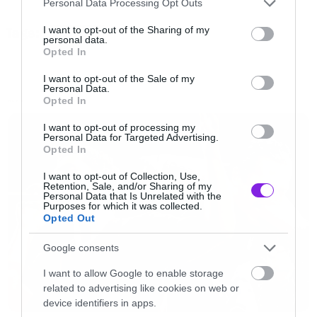
Personal Data Processing Opt Outs
Κι αυτό γιατί έχουμε το «εργαλείο» που
services and may gather and store information including but
not limited to your visit or usage behaviour. You may click to
I want to opt-out of the Sharing of my
Tags:
συνδυάζει και τα δύο. Την ομπρέλα του
GADGET
personal data.
grant or deny consent to Google and its third-party tags to
Opted In
σαμουράι.
use your data for below specified purposes in below Google
consent section.
I want to opt-out of the Sale of my
Personal Data.
Opted In
NEWS
I want to opt-out of processing my
Personal Data for Targeted Advertising.
Opted In
I want to opt-out of Collection, Use,
Retention, Sale, and/or Sharing of my
Personal Data that Is Unrelated with the
Purposes for which it was collected.
Opted Out
Google consents
I want to allow Google to enable storage
related to advertising like cookies on web or
device identifiers in apps.