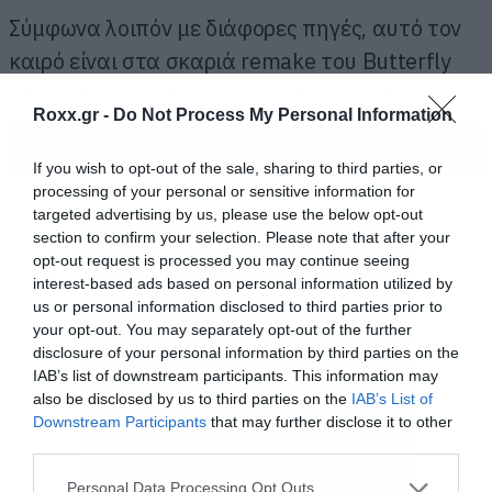
Σύμφωνα λοιπόν με διάφορες πηγές, αυτό τον
καιρό είναι στα σκαριά remake του Butterfly
Effect, που είχε πρωταγωνιστή τον Aston
Roxx.gr -
Do Not Process My Personal Information
Kutcher και πρωτοβγήκε στις αίθουσες το
ΠΕΡΙΣΣΟΤΕΡΑ
2004. Ούτε 9 χρόνια πριν δηλαδή. Το ρεπορτάζ
If you wish to opt-out of the sale, sharing to third parties, or
λέει ότι ο σεναριογράφος και σκηνοθέτης της
processing of your personal or sensitive information for
targeted advertising by us, please use the below opt-out
πρώτης ταινίας Eric Bress είναι αυτός που
section to confirm your selection. Please note that after your
ετοιμάζει και το remake.
opt-out request is processed you may continue seeing
interest-based ads based on personal information utilized by
us or personal information disclosed to third parties prior to
your opt-out. You may separately opt-out of the further
disclosure of your personal information by third parties on the
IAB’s list of downstream participants. This information may
also be disclosed by us to third parties on the
IAB’s List of
Downstream Participants
that may further disclose it to other
third parties.
Please note that this website/app uses one or more Google
Personal Data Processing Opt Outs