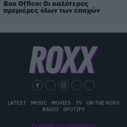
src=”//www.youtube.com/embed/T8zO9rDKmyA
Box Office: Οι καλύτερες
frameborder=”0″ allowfullscreen></iframe>
πρεμιέρες όλων των εποχών
[/iframe]
LATEST
MUSIC
MOVIES
TV
ON THE ROXX
RADIO
SPOTIFY
Εγγραφή στο newsletter