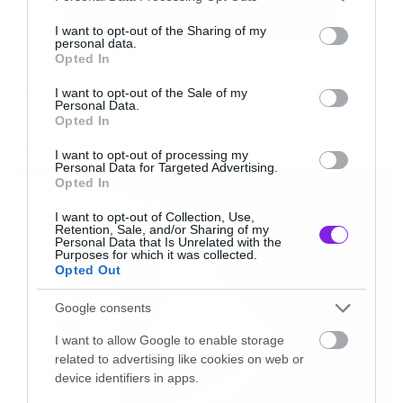
services and may gather and store information including but
not limited to your visit or usage behaviour. You may click to
I want to opt-out of the Sharing of my
personal data.
grant or deny consent to Google and its third-party tags to
Opted In
use your data for below specified purposes in below Google
consent section.
I want to opt-out of the Sale of my
MOVIES AND TV
Personal Data.
Opted In
I want to opt-out of processing my
LATEST
Personal Data for Targeted Advertising.
Opted In
Και μάλλον μιλάμε για περίπτωση ανθρώπου
I want to opt-out of Collection, Use,
Retention, Sale, and/or Sharing of my
που δεν είναι με τίποτα ικανοποιημένος και θα
Personal Data that Is Unrelated with the
Purposes for which it was collected.
γυρίζει την ίδια ταινία για πάντα μέχρι να
Opted Out
πετύχει το αποτέλεσμα που θέλει. Κι αυτό γιατί
Google consents
η πρώτη ταινία είχε κυκλοφορήσει με δύο
I want to allow Google to enable storage
διαφορετικά φινάλε. Προσέξτε! Όχι με
related to advertising like cookies on web or
διαφορετικά φινάλε που υπήρχαν στην έκδοση
device identifiers in apps.
του dvd, αλλά με διαφορετικές εκδοχές