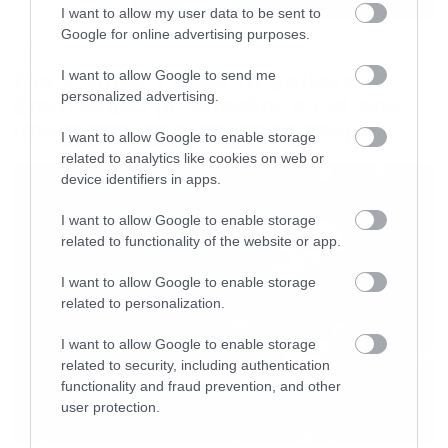
I want to allow my user data to be sent to
ανάλογα με τη χώρα που ήσουν.
Google for online advertising purposes.
Movies
The X-Files: I Want to Believe –
I want to allow Google to send me
Θυμάμαι ότι είχα νοικιάσει την ταινία σε Dvd
personalized advertising.
Επιστρέφει με director’s cut που
και την έβλεπα με ένα φίλο μου που σπούδαζε
υπόσχεται περισσότερο τρόμο
I want to allow Google to enable storage
στην Αγγλία και την είχε δει στο σινεμά. Όταν
related to analytics like cookies on web or
πλησίαζε η τελευταία σκηνή άρχισε να με
device identifiers in apps.
ιντριγκάρει, λέγοντας «θα πάθεις πλάκα στο
I want to allow Google to enable storage
φινάλε» και τέτοια. Τελικά αυτός έπαθε
related to functionality of the website or app.
μεγαλύτερη πλάκα γιατί φώναζε ότι δεν είναι
I want to allow Google to enable storage
αυτό το τέλος που είχε δει στον
related to personalization.
κινηματογράφο.
I want to allow Google to enable storage
related to security, including authentication
Fast forward 2-3 χρόνια μετά, όπου βλέπω την
functionality and fraud prevention, and other
user protection.
ταινία στην τηλεόραση με παρέα που δεν την
έχει δει. Εκεί αρχίζω εγώ τα ιντριγκαδόρικα «θα