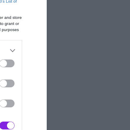
B’s List of
er and store
to grant or
ed purposes