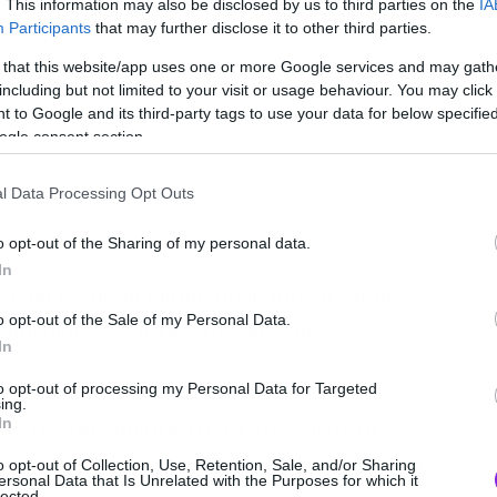
. This information may also be disclosed by us to third parties on the
IA
Participants
that may further disclose it to other third parties.
 that this website/app uses one or more Google services and may gath
including but not limited to your visit or usage behaviour. You may click 
 to Google and its third-party tags to use your data for below specifi
ogle consent section.
l Data Processing Opt Outs
o opt-out of the Sharing of my personal data.
In
ason Reitman (Juno, Up in the Air), που
o opt-out of the Sale of my Personal Data.
tman, σκηνοθέτη των ταινιών της
In
to opt-out of processing my Personal Data for Targeted
ing.
In
με τον Gil Kenan και ο στόχος είναι τα
το καλοκαίρι με την ταινία να αναμένεται
o opt-out of Collection, Use, Retention, Sale, and/or Sharing
ersonal Data that Is Unrelated with the Purposes for which it
0.
lected.