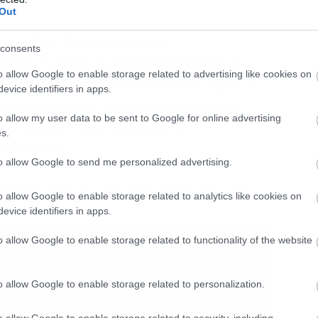
Out
το εξής: Ποιοι θα είναι οι
consents
ροφή των Dan Aykroyd, Bill Murray (o
o allow Google to enable storage related to advertising like cookies on
το 2014) και Sigourney Weaver; Προς το
evice identifiers in apps.
υφθεί αλλά για να κινηθεί το σίκουελ
o allow my user data to be sent to Google for online advertising
 με κάποιον ή με κάποιους από το
s.
 συμμετοχή.
to allow Google to send me personalized advertising.
 τότε θα έχουμε νέα πάρα πολύ σύντομα.
o allow Google to enable storage related to analytics like cookies on
evice identifiers in apps.
o allow Google to enable storage related to functionality of the website
o allow Google to enable storage related to personalization.
o allow Google to enable storage related to security, including