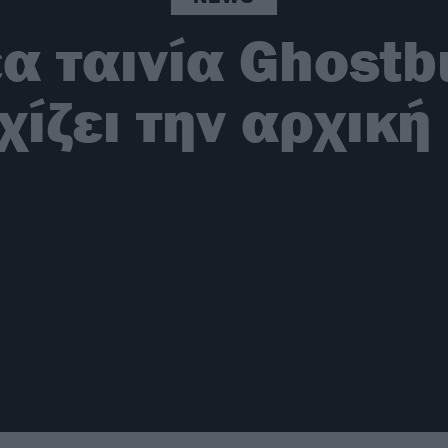
έα ταινία Ghostb
χίζει την αρχική 