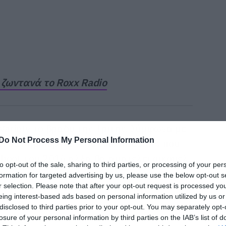
 ζωντανά το Roxx Radio
ariety το βράδυ της Τρίτης. Σύμφωνα με
Do Not Process My Personal Information
ι σε δημιουργία νέου Ghostbusters που
reboot του 2016 αλλά θα αποτελεί σίκουελ
to opt-out of the sale, sharing to third parties, or processing of your per
formation for targeted advertising by us, please use the below opt-out s
r selection. Please note that after your opt-out request is processed y
eing interest-based ads based on personal information utilized by us or
disclosed to third parties prior to your opt-out. You may separately opt-
losure of your personal information by third parties on the IAB’s list of