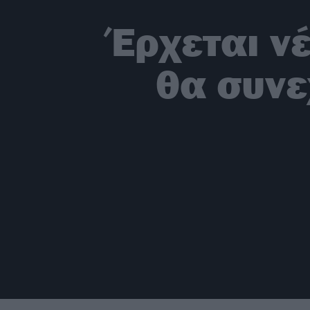
Έρχεται ν
θα συνε