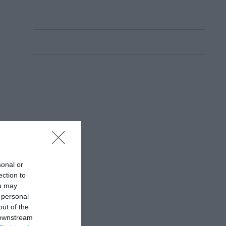
sonal or
ection to
ou may
 personal
out of the
 downstream